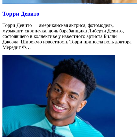
Торри Девито
Торри Девито — американская актриса, фотомодель,
музыкант, скрипачка, дочь барабанщика Либерти Девито,
состоявшего в коллективе у известного артиста Билли
Джоэла. Широкую известность Торри принесла роль доктора
Мередит Ф…