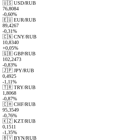
🇺🇸 USD/RUB
76,8084
-0,60%
🇪🇺 EUR/RUB
89,4267
-0,31%
🇨🇳 CNY/RUB
10,8340
+0,05%
🇬🇧 GBP/RUB
102,2473
-0,83%
🇯🇵 JPY/RUB
0,4925
-1,11%
🇹🇷 TRY/RUB
1,8068
-0,87%
🇨🇭 CHF/RUB
95,3549
-0,76%
🇰🇿 KZT/RUB
0,1511
-1,35%
🇧🇾 BYN/RUB