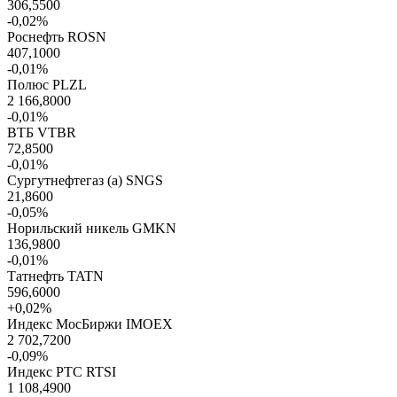
306,5500
-0,02%
Роснефть
ROSN
407,1000
-0,01%
Полюс
PLZL
2 166,8000
-0,01%
ВТБ
VTBR
72,8500
-0,01%
Сургутнефтегаз (а)
SNGS
21,8600
-0,05%
Норильский никель
GMKN
136,9800
-0,01%
Татнефть
TATN
596,6000
+0,02%
Индекс МосБиржи
IMOEX
2 702,7200
-0,09%
Индекс РТС
RTSI
1 108,4900