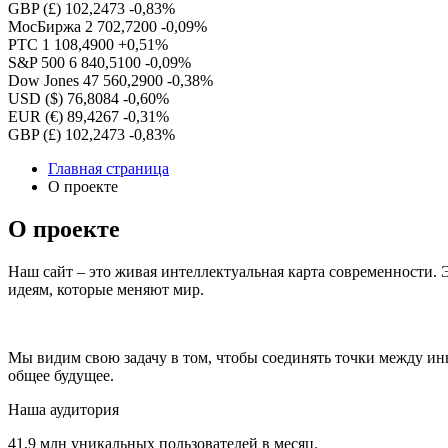
GBP (£)
102,2473
-0,83%
МосБиржа
2 702,7200
-0,09%
РТС
1 108,4900
+0,51%
S&P 500
6 840,5100
-0,09%
Dow Jones
47 560,2900
-0,38%
USD ($)
76,8084
-0,60%
EUR (€)
89,4267
-0,31%
GBP (£)
102,2473
-0,83%
Главная страница
О проекте
О проекте
Наш сайт – это живая интеллектуальная карта современности.
идеям, которые меняют мир.
Мы видим свою задачу в том, чтобы соединять точки между и
общее будущее.
Наша аудитория
41,9 млн уникальных пользователей в месяц.