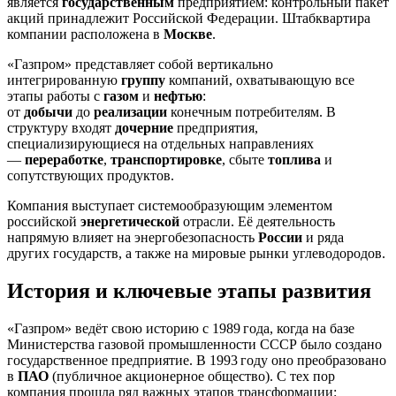
является
государственным
предприятием: контрольный пакет
акций принадлежит Российской Федерации. Штабквартира
компании расположена в
Москве
.
«Газпром» представляет собой вертикально
интегрированную
группу
компаний, охватывающую все
этапы работы с
газом
и
нефтью
:
от
добычи
до
реализации
конечным потребителям. В
структуру входят
дочерние
предприятия,
специализирующиеся на отдельных направлениях
—
переработке
,
транспортировке
, сбыте
топлива
и
сопутствующих продуктов.
Компания выступает системообразующим элементом
российской
энергетической
отрасли. Её деятельность
напрямую влияет на энергобезопасность
России
и ряда
других государств, а также на мировые рынки углеводородов.
История и ключевые этапы развития
«Газпром» ведёт свою историю с 1989 года, когда на базе
Министерства газовой промышленности СССР было создано
государственное предприятие. В 1993 году оно преобразовано
в
ПАО
(публичное акционерное общество). С тех пор
компания прошла ряд важных этапов трансформации: