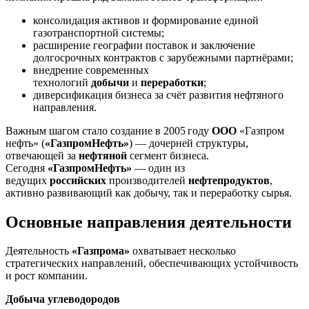
консолидация активов и формирование единой
газотранспортной системы;
расширение географии поставок и заключение
долгосрочных контрактов с зарубежными партнёрами;
внедрение современных
технологий
добычи
и
переработки
;
диверсификация бизнеса за счёт развития нефтяного
направления.
Важным шагом стало создание в 2005 году
ООО
«Газпром
нефть» (
«ГазпромНефть»
) — дочерней структуры,
отвечающей за
нефтяной
сегмент бизнеса.
Сегодня
«ГазпромНефть»
— один из
ведущих
российских
производителей
нефтепродуктов
,
активно развивающий как добычу, так и переработку сырья.
Основные направления деятельности
Деятельность
«Газпрома»
охватывает несколько
стратегических направлений, обеспечивающих устойчивость
и рост компании.
Добыча углеводородов