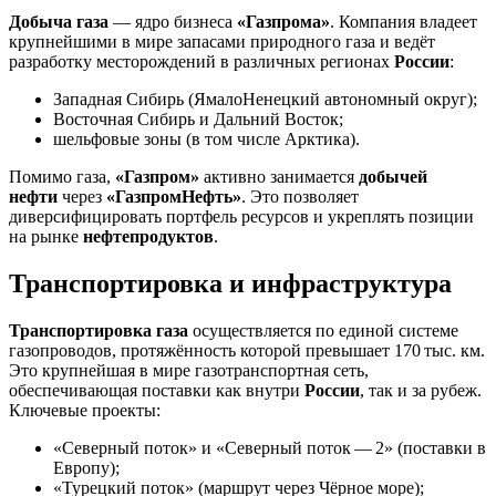
Добыча газа
— ядро бизнеса
«Газпрома»
. Компания владеет
крупнейшими в мире запасами природного газа и ведёт
разработку месторождений в различных регионах
России
:
Западная Сибирь (ЯмалоНенецкий автономный округ);
Восточная Сибирь и Дальний Восток;
шельфовые зоны (в том числе Арктика).
Помимо газа,
«Газпром»
активно занимается
добычей
нефти
через
«ГазпромНефть»
. Это позволяет
диверсифицировать портфель ресурсов и укреплять позиции
на рынке
нефтепродуктов
.
Транспортировка и инфраструктура
Транспортировка газа
осуществляется по единой системе
газопроводов, протяжённость которой превышает 170 тыс. км.
Это крупнейшая в мире газотранспортная сеть,
обеспечивающая поставки как внутри
России
, так и за рубеж.
Ключевые проекты:
«Северный поток» и «Северный поток — 2» (поставки в
Европу);
«Турецкий поток» (маршрут через Чёрное море);