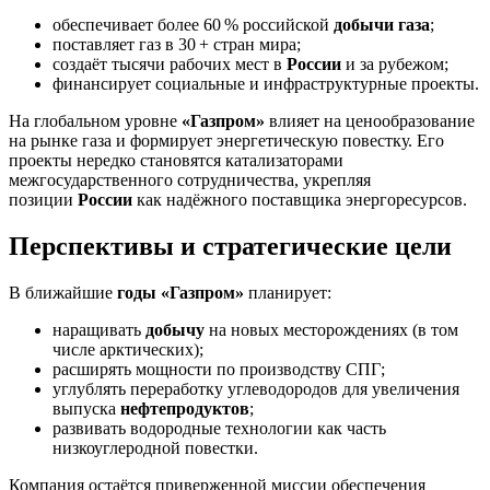
обеспечивает более 60 % российской
добычи газа
;
поставляет газ в 30 + стран мира;
создаёт тысячи рабочих мест в
России
и за рубежом;
финансирует социальные и инфраструктурные проекты.
На глобальном уровне
«Газпром»
влияет на ценообразование
на рынке газа и формирует энергетическую повестку. Его
проекты нередко становятся катализаторами
межгосударственного сотрудничества, укрепляя
позиции
России
как надёжного поставщика энергоресурсов.
Перспективы и стратегические цели
В ближайшие
годы
«Газпром»
планирует:
наращивать
добычу
на новых месторождениях (в том
числе арктических);
расширять мощности по производству СПГ;
углублять переработку углеводородов для увеличения
выпуска
нефтепродуктов
;
развивать водородные технологии как часть
низкоуглеродной повестки.
Компания остаётся приверженной миссии обеспечения