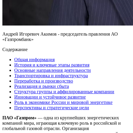
Андрей Игоревич Акимов - председатель правления АО
«Газпромбанк»
Содержание
Общая информация
История и ключевые этапы развития
Основные направления деятельности
Транспортировка и инфраструктура
Переработка и производство
Реализация и рынки сбыта
Структура группы и аффилированные компании
Инновации и устойчивое развитие
Роль в экономике России и мировой энергетике
Перспективы и стратегические цели
ПАО «Газпром»
— одна из крупнейших энергетических
компаний мира, играющая ключевую роль в российской и
глобальной газовой отрасли. Организация