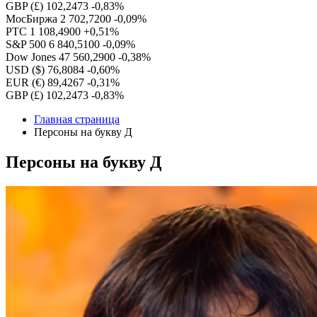
GBP (£)
102,2473
-0,83%
МосБиржа
2 702,7200
-0,09%
РТС
1 108,4900
+0,51%
S&P 500
6 840,5100
-0,09%
Dow Jones
47 560,2900
-0,38%
USD ($)
76,8084
-0,60%
EUR (€)
89,4267
-0,31%
GBP (£)
102,2473
-0,83%
Главная страница
Персоны на букву Д
Персоны на букву Д