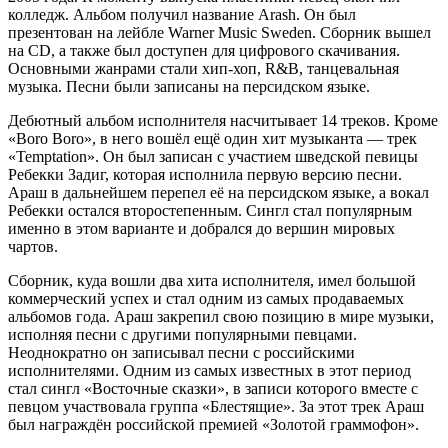
колледж. Альбом получил название Arash. Он был
презентован на лейбле Warner Music Sweden. Сборник вышел
на CD, а также был доступен для цифрового скачивания.
Основными жанрами стали хип-хоп, R&B, танцевальная
музыка. Песни были записаны на персидском языке.
Дебютный альбом исполнителя насчитывает 14 треков. Кроме
«Boro Boro», в него вошёл ещё один хит музыканта — трек
«Temptation». Он был записан с участием шведской певицы
Ребекки Задиг, которая исполнила первую версию песни.
Араш в дальнейшем перепел её на персидском языке, а вокал
Ребекки остался второстепенным. Сингл стал популярным
именно в этом варианте и добрался до вершин мировых
чартов.
Сборник, куда вошли два хита исполнителя, имел большой
коммерческий успех и стал одним из самых продаваемых
альбомов года. Араш закрепил свою позицию в мире музыки,
исполняя песни с другими популярными певцами.
Неоднократно он записывал песни с российскими
исполнителями. Одним из самых известных в этот период
стал сингл «Восточные сказки», в записи которого вместе с
певцом участвовала группа «Блестящие». За этот трек Араш
был награждён российской премией «Золотой граммофон».