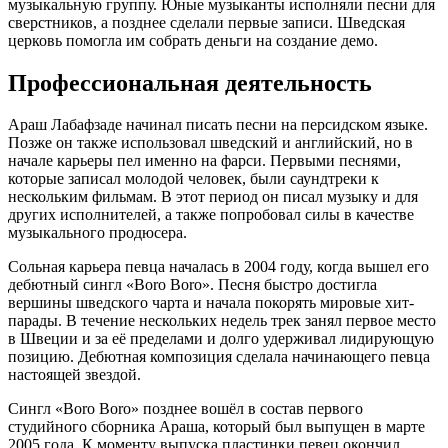
музыкальную группу. Юные музыканты исполняли песни для
сверстников, а позднее сделали первые записи. Шведская
церковь помогла им собрать деньги на создание демо.
Профессиональная деятельность
Араш Лабафзаде начинал писать песни на персидском языке.
Позже он также использовал шведский и английский, но в
начале карьеры пел именно на фарси. Первыми песнями,
которые записал молодой человек, были саундтреки к
нескольким фильмам. В этот период он писал музыку и для
других исполнителей, а также попробовал силы в качестве
музыкального продюсера.
Сольная карьера певца началась в 2004 году, когда вышел его
дебютный сингл «Boro Boro». Песня быстро достигла
вершины шведского чарта и начала покорять мировые хит-
парады. В течение нескольких недель трек занял первое место
в Швеции и за её пределами и долго удерживал лидирующую
позицию. Дебютная композиция сделала начинающего певца
настоящей звездой.
Сингл «Boro Boro» позднее вошёл в состав первого
студийного сборника Араша, который был выпущен в марте
2005 года. К моменту выпуска пластинки певец окончил