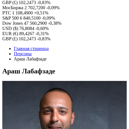
GBP (£)
102,2473
-0,83%
МосБиржа
2 702,7200
-0,09%
РТС
1 108,4900
+0,51%
S&P 500
6 840,5100
-0,09%
Dow Jones
47 560,2900
-0,38%
USD ($)
76,8084
-0,60%
EUR (€)
89,4267
-0,31%
GBP (£)
102,2473
-0,83%
Главная страница
Персоны
Араш Лабафзаде
Араш Лабафзаде