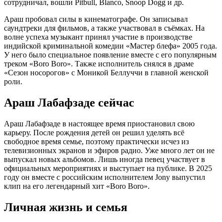
сотрудничал, вошли Pitbull, Blanco, Snoop Dogg и др.
Араш пробовал силы в кинематографе. Он записывал
саундтреки для фильмов, а также участвовал в съёмках. На
волне успеха музыкант принял участие в производстве
индийской криминальной комедии «Мастер блефа» 2005 года.
У него было специальное появление вместе с его популярным
треком «Boro Boro». Также исполнитель снялся в драме
«Сезон носорогов» с Моникой Беллуччи в главной женской
роли.
Араш Лабафзаде сейчас
Араш Лабафзаде в настоящее время приостановил свою
карьеру. После рождения детей он решил уделять всё
свободное время семье, поэтому практически исчез из
телевизионных экранов и эфиров радио. Уже много лет он не
выпускал новых альбомов. Лишь иногда певец участвует в
официальных мероприятиях и выступает на публике. В 2025
году он вместе с российским исполнителем Jony выпустил
клип на его легендарный хит «Boro Boro».
Личная жизнь и семья