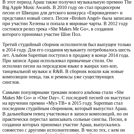
В этот период Араш также получил музыкальную премию The
Big Apple Music Awards. В 2010 году он стал продюсером
песни от Швеции для детского конкурса «Евровидение» и
представил новый сингл. Песня «Broken Angel» была записана
при участии Хелены и попала в мировые чарты. В 2012 году
состоялся релиз трека «She Makes Me Go», в создании
которого принимал участие Шон Пол.
Третий студийный сборник исполнителя был выпущен только
в 2014 году. Для его создания музыканту потребовалось шесть
лет. Альбом Superman поступил в продажу в конце 2014 года.
При записи Араш использовал привычные стили. Он
исполнял песни на персидском языке в жанрах хип-хоп,
танцевальной музыки и R&B. В сборник вошли как новые
композиции певца, так и ремиксы уже существующих
синглов.
Самыми популярными треками нового альбома стали «She
Makes Me Go» и «One Day». С последней песней он выступал
на вручении премии «Муз-ТВ» в 2015 году. Superman стал
последним студийным сборником, который выпустил Араш.
В дальнейшем певец участвовал в записи композиций, но он
практически перестал записывать сольные синглы. Песни, в
создании которых принимал участие Араш, выпускались
совместно с другими исполнителями. В число тех, с кем он