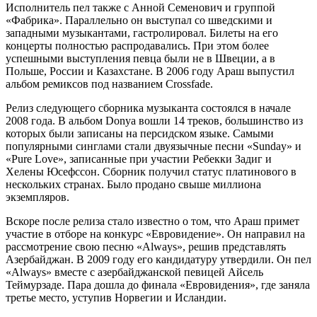
Исполнитель пел также с Анной Семенович и группой
«Фабрика». Параллельно он выступал со шведскими и
западными музыкантами, гастролировал. Билеты на его
концерты полностью распродавались. При этом более
успешными выступления певца были не в Швеции, а в
Польше, России и Казахстане. В 2006 году Араш выпустил
альбом ремиксов под названием Crossfade.
Релиз следующего сборника музыканта состоялся в начале
2008 года. В альбом Donya вошли 14 треков, большинство из
которых были записаны на персидском языке. Самыми
популярными синглами стали двуязычные песни «Sunday» и
«Pure Love», записанные при участии Ребекки Задиг и
Хелены Юсефссон. Сборник получил статус платинового в
нескольких странах. Было продано свыше миллиона
экземпляров.
Вскоре после релиза стало известно о том, что Араш примет
участие в отборе на конкурс «Евровидение». Он направил на
рассмотрение свою песню «Always», решив представлять
Азербайджан. В 2009 году его кандидатуру утвердили. Он пел
«Always» вместе с азербайджанской певицей Айсель
Теймурзаде. Пара дошла до финала «Евровидения», где заняла
третье место, уступив Норвегии и Исландии.