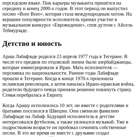
персидском языке. Пик карьеры музыканта пришёлся на
середину и конец 2000-х годов. В этот период он выпустил
песню «Boro Boro», которая стала международным хитом. На
вершине популярности исполнитель принял участие в
музыкальном конкурсе «Евровидение», спев дуэтом с Айсель
Теймурзаде.
Детство и юность
Араш Лабафзаде родился 23 апреля 1977 года в Тегеране. В
числе его предков по отцовской линии были азербайджанцы,
которые иммигрировали в Иран. Мать исполнителя —
персиянка по национальности. Ранние годы Лабафзаде
прошли в Тегеране. Когда в конце 1970-х произошла
исламская революция, а затем началась Ирано-иракская война,
родители будущего певца приняли решение покинуть страну.
Семья перебралась в Европу.
Когда Арашу исполнилось 10 лет, он вместе с родителями и
братьями поселился в Швеции. Они сменили фамилию
Лабафзаде на Лабаф. Будущий исполнитель в детстве
интересовался футболом, а также увлекался музыкой. Уже в
подростковом возрасте он пробовал сочинять собственные
песни. В это же время он вместе с друзьями создал