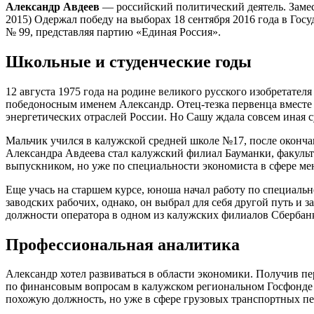
Александр Авдеев
— российский политический деятель. Замес
2015) Одержал победу на выборах 18 сентября 2016 года в Го
№ 99, представляя партию «Единая Россия».
Школьные и студенческие годы
12 августа 1975 года на родине великого русского изобретател
победоносным именем Александр. Отец-тезка первенца вместе 
энергетических отраслей России. Но Сашу ждала совсем иная с
Мальчик учился в калужской средней школе №17, после оконча
Александра Авдеева стал калужский филиал Бауманки, факульте
выпускником, но уже по специальности экономиста в сфере ме
Еще учась на старшем курсе, юноша начал работу по специальн
заводских рабочих, однако, он выбрал для себя другой путь и з
должности оператора в одном из калужских филиалов Сбербан
Профессиональная аналитика
Александр хотел развиваться в области экономики. Получив пе
по финансовым вопросам в калужском региональном Госфонде 
похожую должность, но уже в сфере грузовых транспортных пе