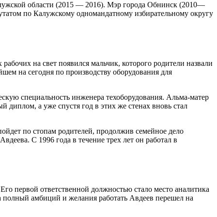
лужской области (2015 — 2016). Мэр города Обнинск (2010—
епутатом по Калужскому одномандатному избирательному округу
х рабочих на свет появился мальчик, которого родители назвали
йшем на сегодня по производству оборудования для
ескую специальность инженера техоборудования. Альма-матер
 диплом, а уже спустя год в этих же стенах вновь стал
пойдет по стопам родителей, продолжив семейное дело
вдеева. С 1996 года в течение трех лет он работал в
. Его первой ответственной должностью стало место аналитика
а полный амбиций и желания работать Авдеев перешел на