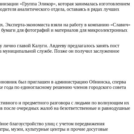
анизации «Группа Эликор», которая занималась изготовлением
дителя аналитического отдела, оставаясь в рядах лучших
. Эксперта-экономиста взяли на работу в компанию «Славич»
е бумаги для фотографий и материалов для микроэлектронных
 лично главой Калуги. Авдееву предлагалось занять пост
 на муниципальной службе. Позже он получил заслуженное
 чиновник был приглашен в администрацию Обнинска, сперва
же года по единогласному решению членов городского совета
руктивного и предметного разговора с людьми по волнующим их
ов после очередных жалоб на безответственные и равнодушные
бное благоустройство улиц с учетом передвижения
тры, музеи, культурные центры и прочие досуговые