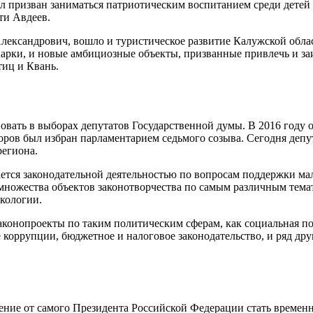
ыл призван заниматься патриотическим воспитанием среди детей
сти Авдеев.
Александрович, вошло и туристическое развитие Калужской обла
парки, и новые амбициозные объекты, призванные привлечь и заи
тиц и Квань.
вать в выборах депутатов Государственной думы. В 2016 году 
ров был избран парламентарием седьмого созыва. Сегодня депут
региона.
тся законодательной деятельностью по вопросам поддержки мал
 множества объектов законотворчества по самым различным тема
экологии.
конопроекты по таким политическим сферам, как социальная по
е коррупции, бюджетное и налоговое законодательство, и ряд д
ение от самого Президента Российской Федерации стать време