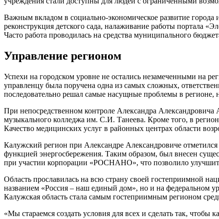
учреждения стали доступны для людей с ограниченными возмо
Важным вкладом в социально-экономическое развитие города и
реконструкция детского сада, налаживание работы портала «Эл
Часто работа проводилась на средства муниципального бюджет
Управление регионом
Успехи на городском уровне не остались незамеченными на ре
управленцу была поручена одна из самых сложных, ответствен
последовательно решал самые насущные проблемы в регионе, н
При непосредственном контроле Александра Александровича Ав
музыкального колледжа им. С.И. Танеева. Кроме того, в реги
Качество медицинских услуг в районных центрах области возр
Калужский регион при Александре Александровиче отметился о
функцией энергосбережения. Таким образом, был внесен сущес
при участии корпорации «РОСНАНО», что позволило улучшить
Область прославилась на всю страну своей гостеприимной нац
названием «Россия – наш единый дом», но и на федеральном ур
Калужская область стала самым гостеприимным регионом сред
«Мы стараемся создать условия для всех и сделать так, чтобы