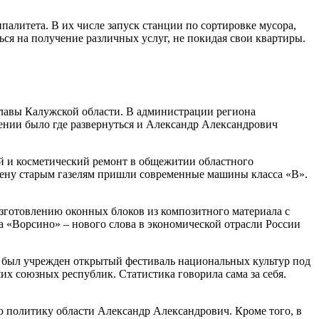
алитета. В их числе запуск станции по сортировке мусора,
ся на получение различных услуг, не покидая свои квартиры.
 главы Калужской области. В администрации региона
ении было где развернуться и Александр Александрович
й и косметический ремонт в общежитии областного
смену старым газелям пришли современные машины класса «В».
изготовлению оконных блоков из композитного материала с
а «Ворсино» – нового слова в экономической отрасли России
о был учрежден открытый фестиваль национальных культур под
их союзных республик. Статистика говорила сама за себя.
ую политику области Александр Александрович. Кроме того, в