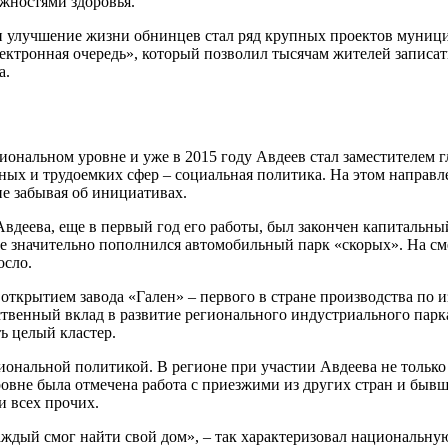
жностями здоровья.
 улучшение жизни обнинцев стал ряд крупных проектов муницип
ектронная очередь», который позволил тысячам жителей записать
а.
гиональном уровне и уже в 2015 году Авдеев стал заместителем
ных и трудоемких сфер – социальная политика. На этом направл
е забывая об инициативах.
деева, еще в первый год его работы, был закончен капитальны
оне значительно пополнился автомобильный парк «скорых». На 
осло.
ткрытием завода «Гален» – первого в стране производства по 
твенный вклад в развитие регионального индустриального парк
 целый кластер.
иональной политикой. В регионе при участии Авдеева не тольк
овне была отмечена работа с приезжими из других стран и бывш
и всех прочих.
 каждый смог найти свой дом», – так характеризовал национальн