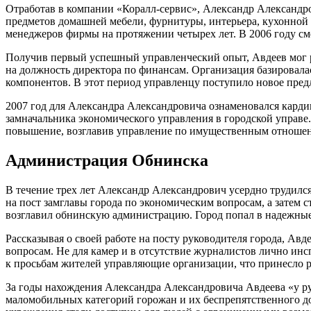
Отработав в компании «Коралл-сервис», Александр Александро
предметов домашней мебели, фурнитуры, интерьера, кухонной у
менеджеров фирмы на протяжении четырех лет. В 2006 году см
Получив первый успешный управленческий опыт, Авдеев мог р
на должность директора по финансам. Организация базировала
компонентов. В этот период управленцу поступило новое пред
2007 год для Александра Александровича ознаменовался карди
замначальника экономического управления в городской управе
повышение, возглавив управление по имущественным отноше
Администрация Обнинска
В течение трех лет Александр Александрович усердно трудил
на пост замглавы города по экономическим вопросам, а затем 
возглавил обнинскую администрацию. Город попал в надежные
Рассказывая о своей работе на посту руководителя города, Ав
вопросам. Не для камер и в отсутствие журналистов лично ин
к просьбам жителей управляющие организации, что принесло р
За годы нахождения Александра Александровича Авдеева «у ру
маломобильных категорий горожан и их беспрепятственного до