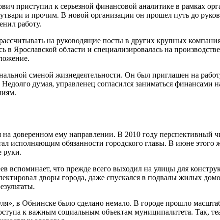
вич приступил к серьезной финансовой аналитике в рамках орг
твари и прочим. В новой организации он прошел путь до руково
енил работу.
ассчитывать на руководящие посты в других крупных компаниях
сь в Ярославской области и специализировалась на производств
ложение.
нальной сменой жизнедеятельности. Он был приглашен на работу
. Недолго думая, управленец согласился заниматься финансами
ниям.
ся на доверенном ему направлении. В 2010 году перспективный
стал исполняющим обязанности городского главы. В июне этого 
 руки.
деев вспоминает, что прежде всего выходил на улицы для конст
спектировал дворы города, даже спускался в подвалы жилых дом
езультаты.
ля», в Обнинске было сделано немало. В городе прошло масшта
ступа к важным социальным объектам муниципалитета. Так, теа