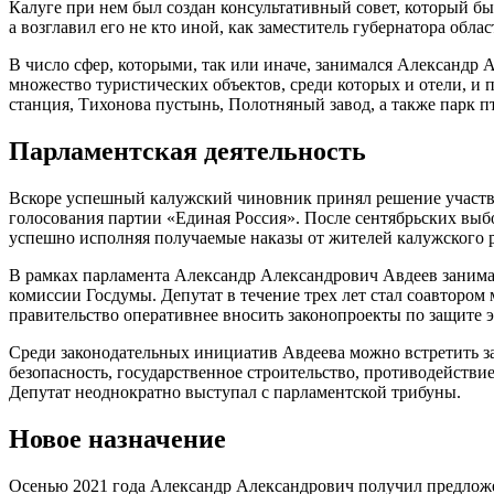
Калуге при нем был создан консультативный совет, который б
а возглавил его не кто иной, как заместитель губернатора обла
В число сфер, которыми, так или иначе, занимался Александр 
множество туристических объектов, среди которых и отели, и 
станция, Тихонова пустынь, Полотняный завод, а также парк п
Парламентская деятельность
Вскоре успешный калужский чиновник принял решение участво
голосования партии «Единая Россия». После сентябрьских выбо
успешно исполняя получаемые наказы от жителей калужского 
В рамках парламента Александр Александрович Авдеев занимае
комиссии Госдумы. Депутат в течение трех лет стал соавтором
правительство оперативнее вносить законопроекты по защите 
Среди законодательных инициатив Авдеева можно встретить за
безопасность, государственное строительство, противодействи
Депутат неоднократно выступал с парламентской трибуны.
Новое назначение
Осенью 2021 года Александр Александрович получил предлож