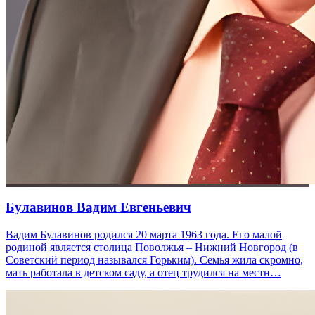
Булавинов Вадим Евгеньевич
Вадим Булавинов родился 20 марта 1963 года. Его малой
родиной является столица Поволжья – Нижний Новгород (в
Советский период назывался Горьким). Семья жила скромно,
мать работала в детском саду, а отец трудился на местн…