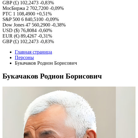
GBP (£)
102,2473
-0,83%
МосБиржа
2 702,7200
-0,09%
РТС
1 108,4900
+0,51%
S&P 500
6 840,5100
-0,09%
Dow Jones
47 560,2900
-0,38%
USD ($)
76,8084
-0,60%
EUR (€)
89,4267
-0,31%
GBP (£)
102,2473
-0,83%
Главная страница
Персоны
Букачаков Родион Борисович
Букачаков Родион Борисович