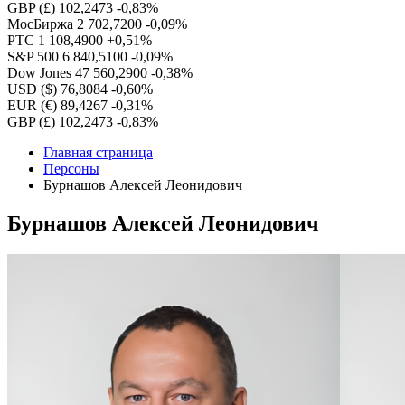
GBP (£)
102,2473
-0,83%
МосБиржа
2 702,7200
-0,09%
РТС
1 108,4900
+0,51%
S&P 500
6 840,5100
-0,09%
Dow Jones
47 560,2900
-0,38%
USD ($)
76,8084
-0,60%
EUR (€)
89,4267
-0,31%
GBP (£)
102,2473
-0,83%
Главная страница
Персоны
Бурнашов Алексей Леонидович
Бурнашов Алексей Леонидович