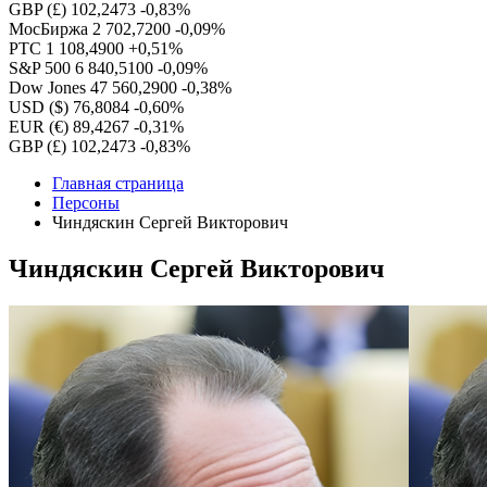
GBP (£)
102,2473
-0,83%
МосБиржа
2 702,7200
-0,09%
РТС
1 108,4900
+0,51%
S&P 500
6 840,5100
-0,09%
Dow Jones
47 560,2900
-0,38%
USD ($)
76,8084
-0,60%
EUR (€)
89,4267
-0,31%
GBP (£)
102,2473
-0,83%
Главная страница
Персоны
Чиндяскин Сергей Викторович
Чиндяскин Сергей Викторович