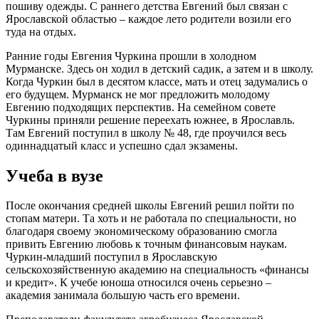
пошиву одежды. С раннего детства Евгений был связан с
Ярославской областью – каждое лето родители возили его
туда на отдых.
Ранние годы Евгения Чуркина прошли в холодном
Мурманске. Здесь он ходил в детский садик, а затем и в школу.
Когда Чуркин был в десятом классе, мать и отец задумались о
его будущем. Мурманск не мог предложить молодому
Евгению подходящих перспектив. На семейном совете
Чуркины приняли решение переехать южнее, в Ярославль.
Там Евгений поступил в школу № 48, где проучился весь
одиннадцатый класс и успешно сдал экзамены.
Учеба в вузе
После окончания средней школы Евгений решил пойти по
стопам матери. Та хоть и не работала по специальности, но
благодаря своему экономическому образованию смогла
привить Евгению любовь к точным финансовым наукам.
Чуркин-младший поступил в Ярославскую
сельскохозяйственную академию на специальность «финансы
и кредит». К учебе юноша относился очень серьезно –
академия занимала большую часть его времени.