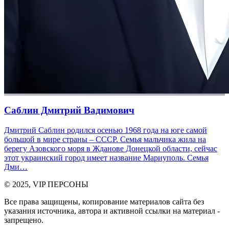
Саблин Дмитрий Вадимович
Дмитрий Саблин родился осенью 1968 года на юге самой
большой в мире страны – СССР. Семья мальчика жила на
берегу Азовского моря в Жданове Донецкой области, сейчас
этот украинский город имеет название Мариуполь. Семья
Дми…
© 2025, VIP ПЕРСОНЫ
Все права защищены, копирование материалов сайта без
указания источника, автора и активной ссылки на материал -
запрещено.