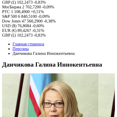
GBP (£)
102,2473
-0,83%
МосБиржа
2 702,7200
-0,09%
РТС
1 108,4900
+0,51%
S&P 500
6 840,5100
-0,09%
Dow Jones
47 560,2900
-0,38%
USD ($)
76,8084
-0,60%
EUR (€)
89,4267
-0,31%
GBP (£)
102,2473
-0,83%
Главная страница
Персоны
Данчикова Галина Иннокентьевна
Данчикова Галина Иннокентьевна