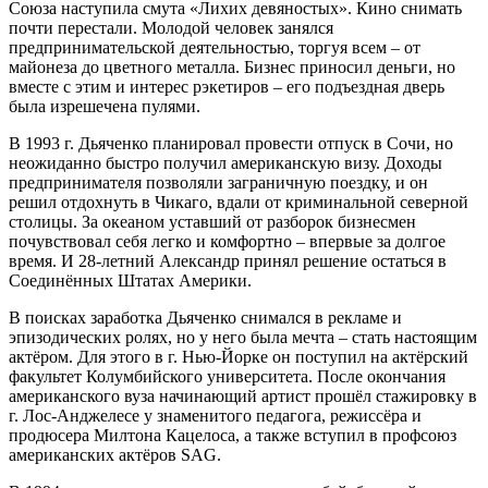
Союза наступила смута «Лихих девяностых». Кино снимать
почти перестали. Молодой человек занялся
предпринимательской деятельностью, торгуя всем – от
майонеза до цветного металла. Бизнес приносил деньги, но
вместе с этим и интерес рэкетиров – его подъездная дверь
была изрешечена пулями.
В 1993 г. Дьяченко планировал провести отпуск в Сочи, но
неожиданно быстро получил американскую визу. Доходы
предпринимателя позволяли заграничную поездку, и он
решил отдохнуть в Чикаго, вдали от криминальной северной
столицы. За океаном уставший от разборок бизнесмен
почувствовал себя легко и комфортно – впервые за долгое
время. И 28-летний Александр принял решение остаться в
Соединённых Штатах Америки.
В поисках заработка Дьяченко снимался в рекламе и
эпизодических ролях, но у него была мечта – стать настоящим
актёром. Для этого в г. Нью-Йорке он поступил на актёрский
факультет Колумбийского университета. После окончания
американского вуза начинающий артист прошёл стажировку в
г. Лос-Анджелесе у знаменитого педагога, режиссёра и
продюсера Милтона Кацелоса, а также вступил в профсоюз
американских актёров SAG.