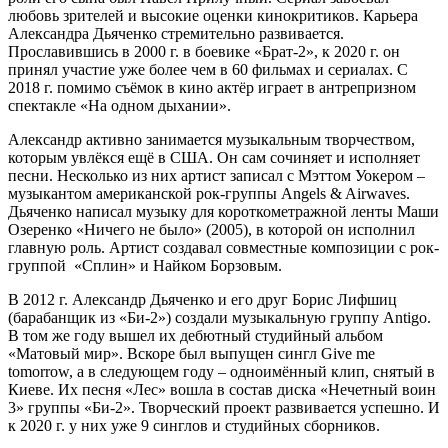
любовь зрителей и высокие оценки кинокритиков. Карьера
Александра Дьяченко стремительно развивается.
Прославившись в 2000 г. в боевике «Брат-2», к 2020 г. он
принял участие уже более чем в 60 фильмах и сериалах. С
2018 г. помимо съёмок в кино актёр играет в антрепризном
спектакле «На одном дыхании».
Александр активно занимается музыкальным творчеством,
которым увлёкся ещё в США. Он сам сочиняет и исполняет
песни. Несколько из них артист записал с Мэттом Уокером –
музыкантом американской рок-группы Angels & Airwaves.
Дьяченко написал музыку для короткометражной ленты Маши
Озеренко «Ничего не было» (2005), в которой он исполнил
главную роль. Артист создавал совместные композиции с рок-
группой «Сплин» и Найком Борзовым.
В 2012 г. Александр Дьяченко и его друг Борис Лифшиц
(барабанщик из «Би-2») создали музыкальную группу Antigo.
В том же году вышел их дебютный студийный альбом
«Матовый мир». Вскоре был выпущен сингл Give me
tomorrow, а в следующем году – одноимённый клип, снятый в
Киеве. Их песня «Лес» вошла в состав диска «Нечетный воин
3» группы «Би-2». Творческий проект развивается успешно. И
к 2020 г. у них уже 9 синглов и студийных сборников.