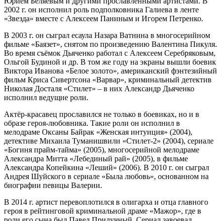
Юрием Беляевым и другими прославленными артистами. В
2002 г. он исполнил роль подполковника Галиева в ленте
«Звезда» вместе с Алексеем Паниным и Игорем Петренко.
В 2003 г. он сыграл есаула Назара Ватнина в многосерийном
фильме «Баязет», снятом по произведению Валентина Пикуля.
Во время съёмок Дьяченко работал с Алексеем Серебряковым,
Ольгой Будиной и др. В том же году на экраны вышли боевик
Виктора Иванова «Белое золото», американский фэнтезийный
фильм Криса Сивертсона «Варвар», криминальный детектив
Николая Досталя «Стилет» – в них Александр Дьяченко
исполнил ведущие роли.
Актёр-красавец прославился не только в боевиках, но и в
образе героя-любовника. Такие роли он исполнил в
мелодраме Оксаны Байрак «Женская интуиция» (2004),
детективе Михаила Туманишвили «Стилет-2» (2004), сериале
«Богиня прайм-тайма» (2005), многосерийной мелодраме
Александра Митта «Лебединый рай» (2005), в фильме
Александра Копейкина «Леший» (2006). В 2010 г. он сыграл
Андрея Шуйского в сериале «Была любовь», основанном на
биографии певицы Валерии.
В 2014 г. артист перевоплотился в олигарха и отца главного
героя в рейтинговой криминальной драме «Мажор», где в
роли его сына был Павел Прилучный. Сериал завоевал