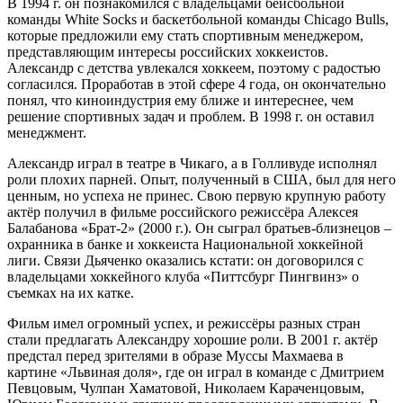
В 1994 г. он познакомился с владельцами бейсбольной
команды White Socks и баскетбольной команды Chicago Bulls,
которые предложили ему стать спортивным менеджером,
представляющим интересы российских хоккеистов.
Александр с детства увлекался хоккеем, поэтому с радостью
согласился. Проработав в этой сфере 4 года, он окончательно
понял, что киноиндустрия ему ближе и интереснее, чем
решение спортивных задач и проблем. В 1998 г. он оставил
менеджмент.
Александр играл в театре в Чикаго, а в Голливуде исполнял
роли плохих парней. Опыт, полученный в США, был для него
ценным, но успеха не принес. Свою первую крупную работу
актёр получил в фильме российского режиссёра Алексея
Балабанова «Брат-2» (2000 г.). Он сыграл братьев-близнецов –
охранника в банке и хоккеиста Национальной хоккейной
лиги. Связи Дьяченко оказались кстати: он договорился с
владельцами хоккейного клуба «Питтсбург Пингвинз» о
съемках на их катке.
Фильм имел огромный успех, и режиссёры разных стран
стали предлагать Александру хорошие роли. В 2001 г. актёр
предстал перед зрителями в образе Муссы Махмаева в
картине «Львиная доля», где он играл в команде с Дмитрием
Певцовым, Чулпан Хаматовой, Николаем Караченцовым,