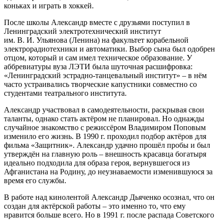
коньках и играть в хоккей.
После школы Александр вместе с друзьями поступил в
Ленинградский электротехнический институт
им. В. И. Ульянова (Ленина) на факультет корабельной
электрорадиотехники и автоматики. Выбор сына был одобрен
отцом, который и сам имел техническое образование. У
аббревиатуры вуза ЛЭТИ была шуточная расшифровка:
«Ленинградский эстрадно-танцевальный институт» – в нём
часто устраивались творческие капустники совместно со
студентами театрального института.
Александр участвовал в самодеятельности, раскрывая свои
таланты, однако стать актёром не планировал. Но однажды
случайное знакомство с режиссёром Владимиром Поповым
изменило его жизнь. В 1990 г. проходил подбор актёров для
фильма «Защитник». Александр удачно прошёл пробы и был
утверждён на главную роль – внешность красавца богатыря
идеально подходила для образа героя, вернувшегося из
Афганистана на Родину, до неузнаваемости изменившуюся за
время его службы.
В работе над кинолентой Александр Дьяченко осознал, что он
создан для актёрской работы – это именно то, что ему
нравится больше всего. Но в 1991 г. после распада Советского