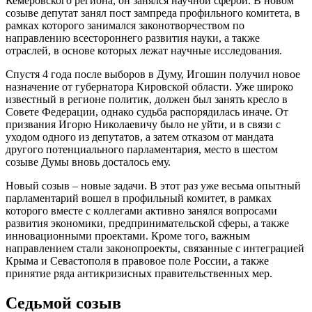
Кемеровского региона, он занялся научной сферой. В новом
созыве депутат занял пост зампреда профильного комитета, в
рамках которого занимался законотворчеством по
направлению всестороннего развития науки, а также
отраслей, в основе которых лежат научные исследования.
Спустя 4 года после выборов в Думу, Игошин получил новое
назначение от губернатора Кировской области. Уже широко
известный в регионе политик, должен был занять кресло в
Совете Федерации, однако судьба распорядилась иначе. От
призвания Игорю Николаевичу было не уйти, и в связи с
уходом одного из депутатов, а затем отказом от мандата
другого потенциального парламентария, место в шестом
созыве Думы вновь досталось ему.
Новый созыв – новые задачи. В этот раз уже весьма опытный
парламентарий вошел в профильный комитет, в рамках
которого вместе с коллегами активно занялся вопросами
развития экономики, предпринимательской сферы, а также
инновационными проектами. Кроме того, важным
направлением стали законопроекты, связанные с интеграцией
Крыма и Севастополя в правовое поле России, а также
принятие ряда антикризисных правительственных мер.
Седьмой созыв