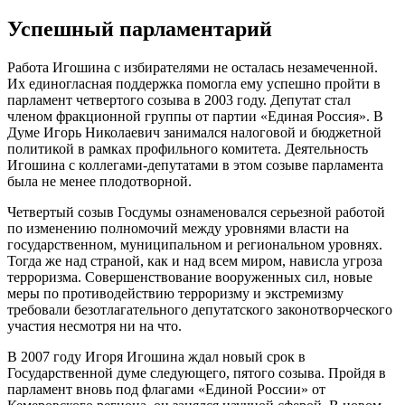
Успешный парламентарий
Работа Игошина с избирателями не осталась незамеченной.
Их единогласная поддержка помогла ему успешно пройти в
парламент четвертого созыва в 2003 году. Депутат стал
членом фракционной группы от партии «Единая Россия». В
Думе Игорь Николаевич занимался налоговой и бюджетной
политикой в рамках профильного комитета. Деятельность
Игошина с коллегами-депутатами в этом созыве парламента
была не менее плодотворной.
Четвертый созыв Госдумы ознаменовался серьезной работой
по изменению полномочий между уровнями власти на
государственном, муниципальном и региональном уровнях.
Тогда же над страной, как и над всем миром, нависла угроза
терроризма. Совершенствование вооруженных сил, новые
меры по противодействию терроризму и экстремизму
требовали безотлагательного депутатского законотворческого
участия несмотря ни на что.
В 2007 году Игоря Игошина ждал новый срок в
Государственной думе следующего, пятого созыва. Пройдя в
парламент вновь под флагами «Единой России» от