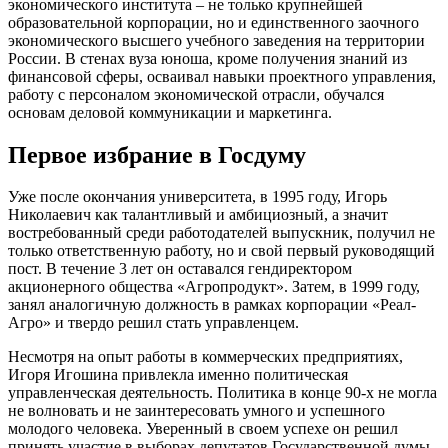
экономического института – не только крупнейшей
образовательной корпорации, но и единственного заочного
экономического высшего учебного заведения на территории
России. В стенах вуза юноша, кроме получения знаний из
финансовой сферы, осваивал навыки проектного управления,
работу с персоналом экономической отрасли, обучался
основам деловой коммуникации и маркетинга.
Первое избрание в Госдуму
Уже после окончания университета, в 1995 году, Игорь
Николаевич как талантливый и амбициозный, а значит
востребованный среди работодателей выпускник, получил не
только ответственную работу, но и свой первый руководящий
пост. В течение 3 лет он оставался гендиректором
акционерного общества «Агропродукт». Затем, в 1999 году,
занял аналогичную должность в рамках корпорации «Реал-
Агро» и твердо решил стать управленцем.
Несмотря на опыт работы в коммерческих предприятиях,
Игоря Игошина привлекла именно политическая
управленческая деятельность. Политика в конце 90-х не могла
не волновать и не заинтересовать умного и успешного
молодого человека. Уверенный в своем успехе он решил
принять участие в выборах депутатов Государственной думы