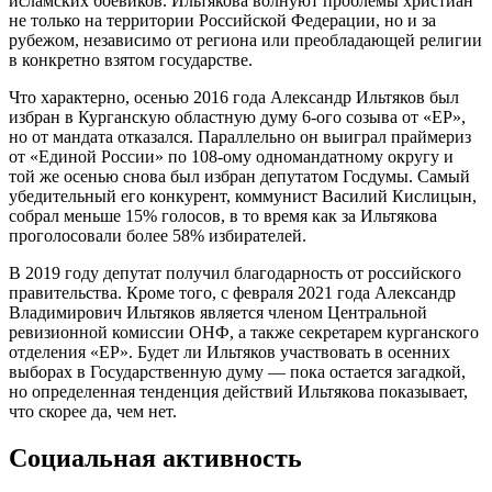
исламских боевиков. Ильтякова волнуют проблемы христиан
не только на территории Российской Федерации, но и за
рубежом, независимо от региона или преобладающей религии
в конкретно взятом государстве.
Что характерно, осенью 2016 года Александр Ильтяков был
избран в Курганскую областную думу 6-ого созыва от «ЕР»,
но от мандата отказался. Параллельно он выиграл праймериз
от «Единой России» по 108-ому одномандатному округу и
той же осенью снова был избран депутатом Госдумы. Самый
убедительный его конкурент, коммунист Василий Кислицын,
собрал меньше 15% голосов, в то время как за Ильтякова
проголосовали более 58% избирателей.
В 2019 году депутат получил благодарность от российского
правительства. Кроме того, с февраля 2021 года Александр
Владимирович Ильтяков является членом Центральной
ревизионной комиссии ОНФ, а также секретарем курганского
отделения «ЕР». Будет ли Ильтяков участвовать в осенних
выборах в Государственную думу — пока остается загадкой,
но определенная тенденция действий Ильтякова показывает,
что скорее да, чем нет.
Социальная активность