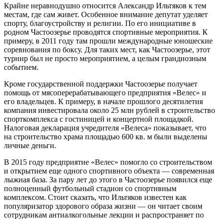
Крайне неравнодушно относится Александр Ильтяков к тем
местам, где сам живет. Особенное внимание депутат уделяет
спорту, благоустройству и религии. По его инициативе в
родном Частоозерье проводятся спортивные мероприятия. К
примеру, в 2011 году там прошли международные юношеские
соревнования по боксу. Для таких мест, как Частоозерье, этот
турнир был не просто мероприятием, а целым грандиозным
событием.
Кроме государственной поддержки Частоозерье получает
помощь от мясоперерабатывающего предприятия «Велес» и
его владельцев. К примеру, в начале прошлого десятилетия
компания инвестировала около 25 млн рублей в строительство
спорткомплекса с гостиницей и концертной площадкой.
Налоговая декларация учредителя «Велеса» показывает, что
на строительство храма площадью 600 кв. м были выделены
личные деньги.
В 2015 году предприятие «Велес» помогло со строительством
и открытием еще одного спортивного объекта — современная
лыжная база. За пару лет до этого в Частоозерье появился еще
полноценный футбольный стадион со спортивным
комплексом. Стоит сказать, что Ильтяков известен как
популяризатор здорового образа жизни — он читает своим
сотрудникам антиалкогольные лекции и распространяет по