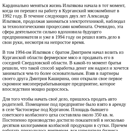
Кардинально меняться жизнь Ильтякова начала в тот момент,
когда он перешел на работу в Курганский мясокомбинат в
1992 году. В течение следующих двух лет Александр
Ильтяков, продолжая заниматься электротехникой, наблюдал
за технологическими процессами комбината. Очевидно, эта
сфера деятельности сильно вдохновила будущего
предпринимателя и уже в 1994 году он решил взять дело в
свои руки, несмотря на непростое время.
В том 1994-ом Ильтяков с братом Дмитрием начал возить из
Курганской области фермерское мясо и продавать его в
соседней Свердловской области. В какой-то момент братья
решили, что такой способ заработка денег им надоел и хочется
заниматься чем-то более основательным. Взяв в партнеры
своего друга Дмитрия Каширина, они открыли свое первое
скромное мясоперерабатывающее предприятие, которое
впоследствии мощно разрослось.
Для того чтобы начать своё дело, пришлось продать авто
родителей. Помещение под предприятие было взято в аренду
в селе Частоозерье под Курганом. Площадь бывшего
советского колбасного цеха составляла около 350 кв. м.
Постепенно производство достигло показателей в несколько
десятков килограммов колбасной продукции в сутки. Причем
работать приходилось вчетвером, все учредители бизнеса