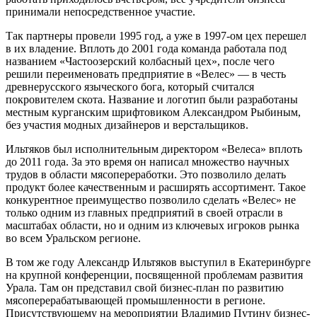
принимали непосредственное участие.
Так партнеры провели 1995 год, а уже в 1997-ом цех перешел
в их владение. Вплоть до 2001 года команда работала под
названием «Частоозерский колбасный цех», после чего
решили переименовать предприятие в «Велес» — в честь
древнерусского языческого бога, который считался
покровителем скота. Название и логотип были разработаны
местным курганским шрифтовиком Александром Рыбиным,
без участия модных дизайнеров и верстальщиков.
Ильтяков был исполнительным директором «Велеса» вплоть
до 2011 года. За это время он написал множество научных
трудов в области мясопереработки. Это позволило делать
продукт более качественным и расширять ассортимент. Такое
конкурентное преимущество позволило сделать «Велес» не
только одним из главных предприятий в своей отрасли в
масштабах области, но и одним из ключевых игроков рынка
во всем Уральском регионе.
В том же году Александр Ильтяков выступил в Екатеринбурге
на крупной конференции, посвященной проблемам развития
Урала. Там он представил свой бизнес-план по развитию
мясоперерабатывающей промышленности в регионе.
Присутствующему на мероприятии Владимир Путину бизнес-