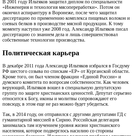
В 2001 году Ильтяков защитил диплом по специальности
«Инженерия и технология мясопереработки». Потом он
окончил аспирантуру в Воронеже, после чего защитил
диссертацию по применению комплекса пищевых волокон и
соевых белков в производстве мясной продукции. К тому
моменту наступил уже 2008 год. Александр Ильтяков писал
диссертацию со знанием дела и лишь совершенствовал
собственные технологии производства.
Политическая карьера
В декабре 2011 года Александр Ильтяков избрался в Госдуму
РФ шестого созыва по спискам «ЕР» от Курганской области.
Кроме того, он был членом фракции «Единой России» и
думского комитета по вопросам собственности. Как человек
верующий, Ильтяков вошел в специальную депутатскую
группу по защите христианских ценностей. Депутат серьезно
относится к Богу, иконы и молитвы сопровождают его
повсюду, в этом еще не раз можно будет убедиться.
Так, в 2014 году, он отправился с другими депутатами ГД с
гуманитарной миссией в Сирию. Российская делегация
занималась там изучением уровня жизни христианского
населения, которое подверглось насилию со стороны