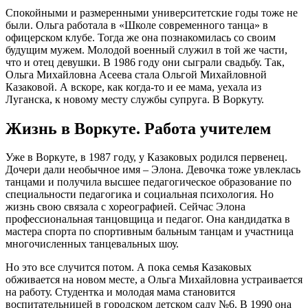
Спокойными и размеренными университетские годы тоже не
были. Ольга работала в «Школе современного танца» в
офицерском клубе. Тогда же она познакомилась со своим
будущим мужем. Молодой военный служил в той же части,
что и отец девушки. В 1986 году они сыграли свадьбу. Так,
Ольга Михайловна Асеева стала Ольгой Михайловной
Казаковой. А вскоре, как когда-то и ее мама, уехала из
Луганска, к новому месту службы супруга. В Воркуту.
Жизнь в Воркуте. Работа учителем
Уже в Воркуте, в 1987 году, у Казаковых родился первенец.
Дочери дали необычное имя – Элона. Девочка тоже увлеклась
танцами и получила высшее педагогическое образование по
специальности педагогика и социальная психология. Но
жизнь свою связала с хореографией. Сейчас Элона
профессиональная танцовщица и педагог. Она кандидатка в
мастера спорта по спортивным бальным танцам и участница
многочисленных танцевальных шоу.
Но это все случится потом. А пока семья Казаковых
обживается на новом месте, а Ольга Михайловна устраивается
на работу. Студентка и молодая мама становится
воспитательницей в городском детском саду №6. В 1990 она