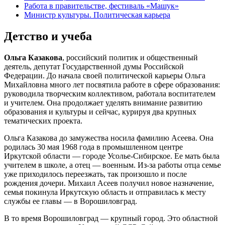
Работа в правительстве, фестиваль «Машук»
Министр культуры. Политическая карьера
Детство и учеба
Ольга Казакова
, российский политик и общественный
деятель, депутат Государственной думы Российской
Федерации. До начала своей политической карьеры Ольга
Михайловна много лет посвятила работе в сфере образования:
руководила творческим коллективом, работала воспитателем
и учителем. Она продолжает уделять внимание развитию
образования и культуры и сейчас, курируя два крупных
тематических проекта.
Ольга Казакова до замужества носила фамилию Асеева. Она
родилась 30 мая 1968 года в промышленном центре
Иркутской области — городе Усолье-Сибирское. Ее мать была
учителем в школе, а отец — военным. Из-за работы отца семье
уже приходилось переезжать, так произошло и после
рождения дочери. Михаил Асеев получил новое назначение,
семья покинула Иркутскую область и отправилась к месту
службы ее главы — в Ворошиловград.
В то время Ворошиловград — крупный город. Это областной