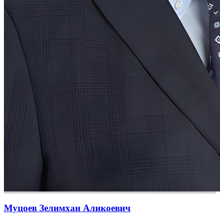
Муцоев Зелимхан Аликоевич