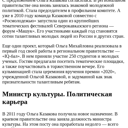
С предложением Ольга Казакова согласилась. В региональном
правительстве она вновь занялась знакомой молодежной
политикой. Стала председателем в профильном комитете. А
уже в 2010 году команда Казаковой совместно с
«Росмолодежью» запустила один из крупнейших
тематических фестивалей Северокавказского региона —
форум «Машук». Его участниками каждый год становятся
сотни талантливых молодых людей из России и других стран.
Еще один проект, который Ольга Михайловна реализовала в
первый год своей работы в региональном правительстве —
«IQ-бал». В нем приняли участие 250 студентов и молодых
ученых. Гостям предлагали посетить тематические площадки,
а также поучаствовать в торжественном вечере. Его
кульминацией стала церемония вручения премии «2020»,
учрежденной Ольгой Казаковой, и задуманной как знак
признательности талантливым ребятам.
Министр культуры. Политическая
карьера
В 2011 году Ольга Казакова получила новое назначение. В
краевом правительстве она заняла должность министра
культуры. На этом посту она проработала недолго — всего