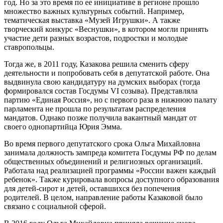
год. Но за это время по ее инициативе в регионе прошло
множество важных культурных событий. Например,
тематическая выставка «Музей Игрушки». А также
творческий конкурс «Веснушки», в котором могли принять
участие дети разных возрастов, подростки и молодые
ставропольцы.
Тогда же, в 2011 году, Казакова решила сменить сферу
деятельности и попробовать себя в депутатской работе. Она
выдвинула свою кандидатуру на думских выборах (тогда
формировался состав Госдумы VI созыва). Представляла
партию «Единая Россия», но с первого раза в нижнюю палату
парламента не прошла по результатам распределения
мандатов. Однако позже получила вакантный мандат от
своего однопартийца Юрия Эмма.
Во время первого депутатского срока Ольга Михайловна
занимала должность зампреда комитета Госдумы РФ по делам
общественных объединений и религиозных организаций.
Работала над реализацией программы «России важен каждый
ребенок». Также курировала вопросы доступного образования
для детей-сирот и детей, оставшихся без попечения
родителей. В целом, направление работы Казаковой было
связано с социальной сферой.