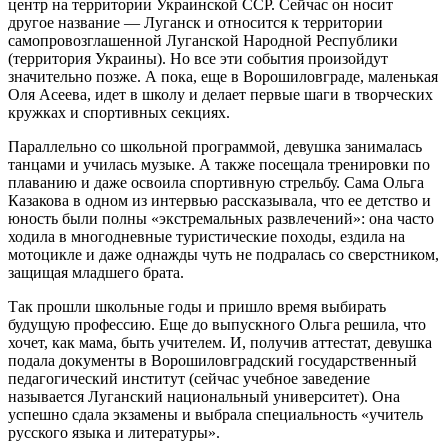
центр на территории Украинской ССР. Сейчас он носит
другое название — Луганск и относится к территории
самопровозглашенной Луганской Народной Республики
(территория Украины). Но все эти события произойдут
значительно позже. А пока, еще в Ворошиловграде, маленькая
Оля Асеева, идет в школу и делает первые шаги в творческих
кружках и спортивных секциях.
Параллельно со школьной программой, девушка занималась
танцами и училась музыке. А также посещала тренировки по
плаванию и даже освоила спортивную стрельбу. Сама Ольга
Казакова в одном из интервью рассказывала, что ее детство и
юность были полны «экстремальных развлечений»: она часто
ходила в многодневные туристические походы, ездила на
мотоцикле и даже однажды чуть не подралась со сверстником,
защищая младшего брата.
Так прошли школьные годы и пришло время выбирать
будущую профессию. Еще до выпускного Ольга решила, что
хочет, как мама, быть учителем. И, получив аттестат, девушка
подала документы в Ворошиловградский государственный
педагогический институт (сейчас учебное заведение
называется Луганский национальный университет). Она
успешно сдала экзамены и выбрала специальность «учитель
русского языка и литературы».