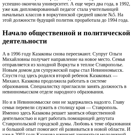
успешно окончила университет. А еще через два года, в 1992,
уже как дипломированный педагог стала учительницей
начальных классов в воркутинской средней школе №5. На
этой должности будущий политик проработала до 1994 года.
Начало общественной и политической
деятельности
А в 1996 году Казаковы снова переезжают. Супруг Ольги
Михайловны получает направление на новое место. Семья
отправляется из холодной Воркуты в теплое Ставрополье.
Новым домом для супружеской пары стал Невинномысск.
Спустя год здесь родился второй ребенок Казаковых —
Михаил. Казакова продолжила работать в системе
образования. Специалистку пригласили занять должность в
невинномысском отделе народного образования.
Но и в Невинномысске они не задержались надолго. Главу
семьи перевели служить в столицу края — Ставрополь.
Именно здесь Казакова решает заняться общественной
деятельностью и идет работать помощницей депутата
Ставропольской городской думы. Любовь к теме образования
и большой опыт помогают ей развиваться в новой области. И
уже в 2003 году Казакова начинает заниматься молодежной