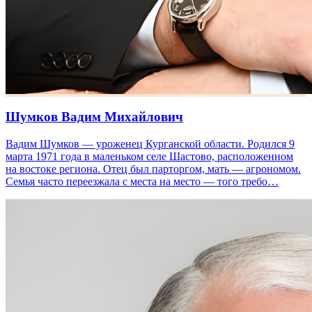
Шумков Вадим Михайлович
Вадим Шумков — уроженец Курганской области. Родился 9
марта 1971 года в маленьком селе Шастово, расположенном
на востоке региона. Отец был парторгом, мать — агрономом.
Семья часто переезжала с места на место — того требо…