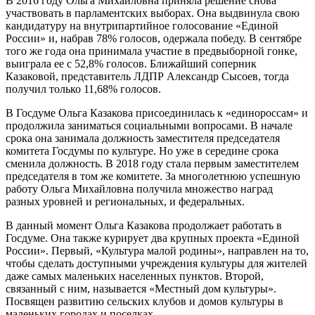
В 2016 году Ольга Михайловна приняла решение снова
участвовать в парламентских выборах. Она выдвинула свою
кандидатуру на внутрипартийное голосование «Единой
России» и, набрав 78% голосов, одержала победу. В сентябре
того же года она принимала участие в предвыборной гонке,
выиграла ее с 52,8% голосов. Ближайший соперник
Казаковой, представитель ЛДПР Александр Сысоев, тогда
получил только 11,68% голосов.
В Госдуме Ольга Казакова присоединилась к «единороссам» и
продолжила заниматься социальными вопросами. В начале
срока она занимала должность заместителя председателя
комитета Госдумы по культуре. Но уже в середине срока
сменила должность. В 2018 году стала первым заместителем
председателя в том же комитете. За многолетнюю успешную
работу Ольга Михайловна получила множество наград
разных уровней и региональных, и федеральных.
В данный момент Ольга Казакова продолжает работать в
Госдуме. Она также курирует два крупных проекта «Единой
России». Первый, «Культура малой родины», направлен на то,
чтобы сделать доступными учреждения культуры для жителей
даже самых маленьких населенных пунктов. Второй,
связанный с ним, называется «Местный дом культуры».
Посвящен развитию сельских клубов и домов культуры в
маленьких городах и поселках.