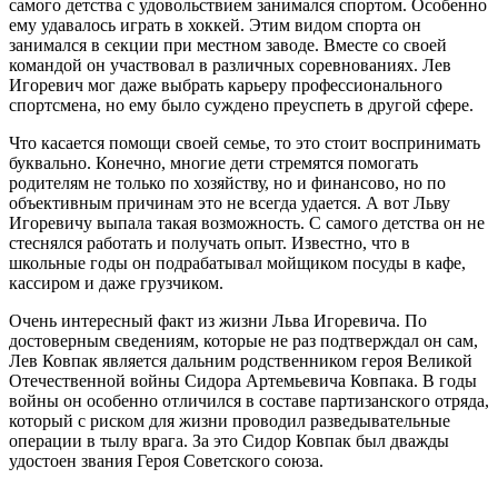
самого детства с удовольствием занимался спортом. Особенно
ему удавалось играть в хоккей. Этим видом спорта он
занимался в секции при местном заводе. Вместе со своей
командой он участвовал в различных соревнованиях. Лев
Игоревич мог даже выбрать карьеру профессионального
спортсмена, но ему было суждено преуспеть в другой сфере.
Что касается помощи своей семье, то это стоит воспринимать
буквально. Конечно, многие дети стремятся помогать
родителям не только по хозяйству, но и финансово, но по
объективным причинам это не всегда удается. А вот Льву
Игоревичу выпала такая возможность. С самого детства он не
стеснялся работать и получать опыт. Известно, что в
школьные годы он подрабатывал мойщиком посуды в кафе,
кассиром и даже грузчиком.
Очень интересный факт из жизни Льва Игоревича. По
достоверным сведениям, которые не раз подтверждал он сам,
Лев Ковпак является дальним родственником героя Великой
Отечественной войны Сидора Артемьевича Ковпака. В годы
войны он особенно отличился в составе партизанского отряда,
который с риском для жизни проводил разведывательные
операции в тылу врага. За это Сидор Ковпак был дважды
удостоен звания Героя Советского союза.