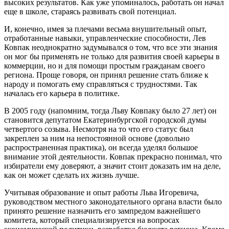
высоких результатов. Как уже упоминалось, работать он начал
еще в школе, стараясь развивать свой потенциал.
И, конечно, имея за плечами весьма внушительный опыт,
отработанные навыки, управленческие способности, Лев
Ковпак неоднократно задумывался о том, что все эти знания
он мог бы применять не только для развития своей карьеры в
коммерции, но и для помощи простым гражданам своего
региона. Проще говоря, он принял решение стать ближе к
народу и помогать ему справляться с трудностями. Так
началась его карьера в политике.
В 2005 году (напомним, тогда Льву Ковпаку было 27 лет) он
становится депутатом Екатеринбургской городской думы
четвертого созыва. Несмотря на то что его статус был
закреплен за ним на непостоянной основе (довольно
распространенная практика), он всегда уделял большое
внимание этой деятельности. Ковпак прекрасно понимал, что
избиратели ему доверяют, а значит стоит доказать им на деле,
как он может сделать их жизнь лучше.
Учитывая образование и опыт работы Льва Игоревича,
руководством местного законодательного органа власти было
принято решение назначить его зампредом важнейшего
комитета, который специализируется на вопросах