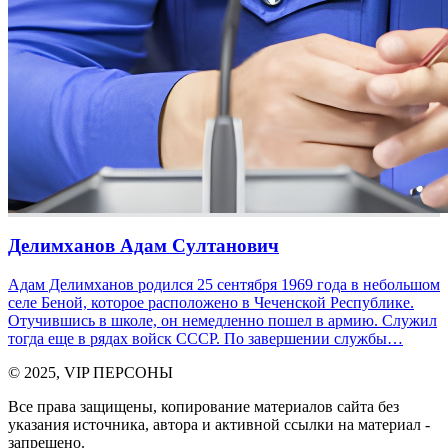
Делимханов Адам Султанович
Адам Делимханов родился 25 сентября 1969 года в небольшом
селе Беной, которое расположено в Чеченской Республике.
Отучившись в школе, он немедленно пошел в армию. Служил
тогда еще в рядах войск СССР. По завершении службы…
© 2025, VIP ПЕРСОНЫ
Все права защищены, копирование материалов сайта без
указания источника, автора и активной ссылки на материал -
запрещено.