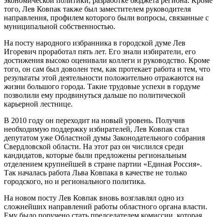
экономической политики, разработке бюджета региона. Кроме
того, Лев Ковпак также был заместителем руководителя
направления, профилем которого были вопросы, связанные с
муниципальной собственностью.
На посту народного избранника в городской думе Лев
Игоревич проработал пять лет. Его знали избиратели, его
достижения высоко оценивали коллеги и руководство. Кроме
того, он сам был доволен тем, как протекает работа и тем, что
результаты этой деятельности положительно отражаются на
жизни большого города. Такие трудовые успехи в гордуме
позволили ему продвинуться дальше по политической
карьерной лестнице.
В 2010 году он переходит на новый уровень. Получив
необходимую поддержку избирателей, Лев Ковпак стал
депутатом уже Областной думы Законодательного собрания
Свердловской области. На этот раз он числился среди
кандидатов, которые были предложены региональным
отделением крупнейшей в стране партии «Единая Россия».
Так началась работа Льва Ковпака в качестве не только
городского, но и регионального политика.
На новом посту Лев Ковпак вновь возглавлял одно из
сложнейших направлений работы областного органа власти.
Ему было поручено стать председателем комиссии, которая