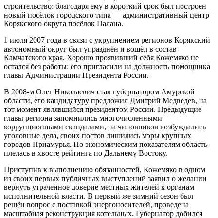
строительство: благодаря ему в короткий срок был построен
новый посёлок городского типа — административный центр
Корякского округа посёлок Палана.
1 июля 2007 года в связи с укрупнением регионов Корякский
автономный округ был упразднён и вошёл в состав
Камчатского края. Хорошо проявивший себя Кожемяко не
остался без работы: его пригласили на должность помощника
главы Администрации Президента России.
В 2008-м Олег Николаевич стал губернатором Амурской
области, его кандидатуру предложил Дмитрий Медведев, на
тот момент являвшийся президентом России. Предыдущие
главы региона запомнились многочисленными
коррупционными скандалами, на чиновников возбуждались
уголовные дела, своих постов лишились мэры крупных
городов Приамурья. По экономическим показателям область
плелась в хвосте рейтинга по Дальнему Востоку.
Приступив к выполнению обязанностей, Кожемяко в одном
из своих первых публичных выступлений заявил о желании
вернуть утраченное доверие местных жителей к органам
исполнительной власти. В первый же зимний сезон был
решён вопрос с поставкой энергоносителей, проведена
масштабная реконструкция котельных. Губернатор добился