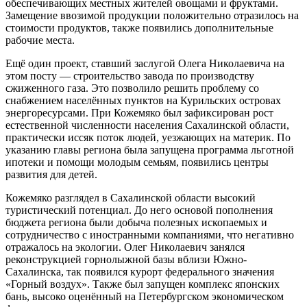
обеспечивающих местных жителей овощами и фруктами.
Замещение ввозимой продукции положительно отразилось на
стоимости продуктов, также появились дополнительные
рабочие места.
Ещё один проект, ставший заслугой Олега Николаевича на
этом посту — строительство завода по производству
сжиженного газа. Это позволило решить проблему со
снабжением населённых пунктов на Курильских островах
энергоресурсами. При Кожемяко был зафиксирован рост
естественной численности населения Сахалинской области,
практически иссяк поток людей, уезжающих на материк. По
указанию главы региона была запущена программа льготной
ипотеки и помощи молодым семьям, появились центры
развития для детей.
Кожемяко разглядел в Сахалинской области высокий
туристический потенциал. До него основой пополнения
бюджета региона были добыча полезных ископаемых и
сотрудничество с иностранными компаниями, что негативно
отражалось на экологии. Олег Николаевич занялся
реконструкцией горнолыжной базы вблизи Южно-
Сахалинска, так появился курорт федерального значения
«Горный воздух». Также был запущен комплекс японских
бань, высоко оценённый на Петербургском экономическом