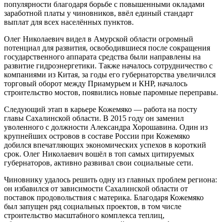
популярности благодаря борьбе с повышенными окладами
заработной платы у чиновников, ввёл единый стандарт
выплат для всех населённых пунктов.
Олег Николаевич видел в Амурской области огромный
потенциал для развития, освободившиеся после сокращения
государственного аппарата средства были направлены на
развитие гидроэнергетики. Также началось сотрудничество с
компаниями из Китая, за годы его губернаторства увеличился
торговый оборот между Приамурьем и КНР, началось
строительство мостов, появились новые паромные переправы.
Следующий этап в карьере Кожемяко — работа на посту
главы Сахалинской области. В 2015 году он заменил
уволенного с должности Александра Хорошавина. Один из
крупнейших островов в составе России при Кожемяко
добился впечатляющих экономических успехов в короткий
срок. Олег Николаевич вошёл в топ самых цитируемых
губернаторов, активно развивал свои социальные сети.
Чиновнику удалось решить одну из главных проблем региона:
он избавился от зависимости Сахалинской области от
поставок продовольствия с материка. Благодаря Кожемяко
был запущен ряд социальных проектов, в том числе
строительство масштабного комплекса теплиц,