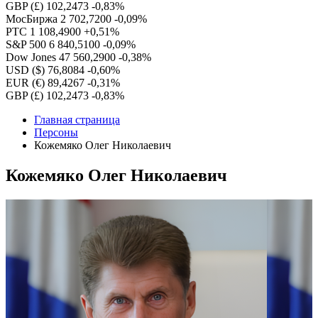
GBP (£)
102,2473
-0,83%
МосБиржа
2 702,7200
-0,09%
РТС
1 108,4900
+0,51%
S&P 500
6 840,5100
-0,09%
Dow Jones
47 560,2900
-0,38%
USD ($)
76,8084
-0,60%
EUR (€)
89,4267
-0,31%
GBP (£)
102,2473
-0,83%
Главная страница
Персоны
Кожемяко Олег Николаевич
Кожемяко Олег Николаевич