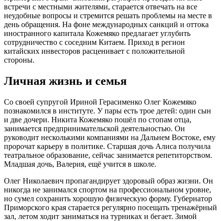
встречи с местными жителями, старается отвечать на все
неудобные вопросы и стремится решать проблемы на месте в
день обращения. На фоне международных санкций и оттока
иностранного капитала Кожемяко предлагает углубить
сотрудничество с соседним Китаем. Приход в регион
китайских инвесторов расценивает с положительной
стороны.
Личная жизнь и семья
Со своей супругой Ириной Герасименко Олег Кожемяко
познакомился в институте. У пары есть трое детей: один сын
и две дочери. Никита Кожемяко пошёл по стопам отца,
занимается предпринимательской деятельностью. Он
руководит несколькими компаниями на Дальнем Востоке, ему
пророчат карьеру в политике. Старшая дочь Алиса получила
театральное образование, сейчас занимается репетиторством.
Младшая дочь, Валерия, ещё учится в школе.
Олег Николаевич пропагандирует здоровый образ жизни. Он
никогда не занимался спортом на профессиональном уровне,
но сумел сохранить хорошую физическую форму. Губернатор
Приморского края старается регулярно посещать тренажёрный
зал, летом ходит заниматься на турниках и бегает. Зимой