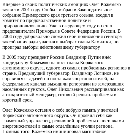
Впервые о своих политических амбициях Олег Кожемяко
заявил в 2001 году. Он был избран в Законодательное
собрание Приморского края третьего созыва, входил в
комитет по продовольственной политике и
природопользованию. Уже в следующем году он стал
представителем Приморья в Совете Федерации России. В
2004 году добровольно сложил свои полномочия сенатора
заксобрания ради участия в выборах главы Камчатки, но
проиграл выборы действовавшему губернатору.
В 2005 году президент России Владимир Путин внёс
кандидатуру Кожемяко на пост главы Корякского
автономного округа, одного из самых проблемных регионов в
стране. Предыдущий губернатор, Владимир Логинов, не
справился с задачей по поставкам энергоносителей, на
федеральных каналах выходили репортажи из замерзавших
населённых пунктов. Олег Николаевич рассматривался как
антикризисный менеджер, готовый решить проблемы в
короткий срок.
Олег Кожемяко оставил о себе добрую память у жителей
Корякского автономного округа. Он проявил себя как
грамотный управленец, решивший проблемы с поставками
энергоносителей в самые отдалённые уголки региона.
Помимо того, Кожемяко инициировал масштабное