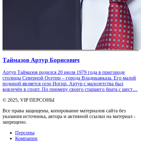
Таймазов Артур Борисович
Артур Таймазов родился 20 июля 1979 года в пригороде
столицы Северной Осетии – города Владикавказа. Его малой
родиной является село Ногир. Артур с малолетства был
вовлечён в спорт. По примеру своего старшего брата с шест…
© 2025, VIP ПЕРСОНЫ
Все права защищены, копирование материалов сайта без
указания источника, автора и активной ссылки на материал -
запрещено.
Персоны
Компании