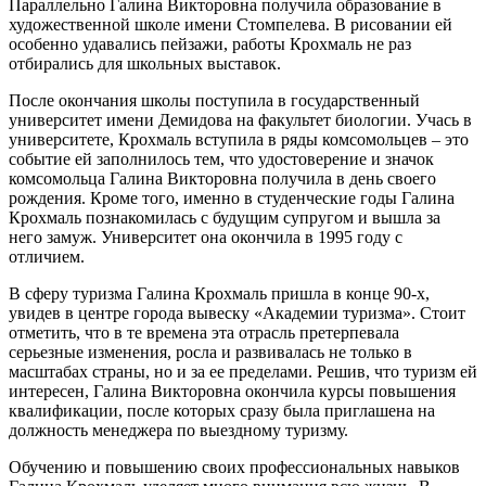
Параллельно Галина Викторовна получила образование в
художественной школе имени Стомпелева. В рисовании ей
особенно удавались пейзажи, работы Крохмаль не раз
отбирались для школьных выставок.
После окончания школы поступила в государственный
университет имени Демидова на факультет биологии. Учась в
университете, Крохмаль вступила в ряды комсомольцев – это
событие ей заполнилось тем, что удостоверение и значок
комсомольца Галина Викторовна получила в день своего
рождения. Кроме того, именно в студенческие годы Галина
Крохмаль познакомилась с будущим супругом и вышла за
него замуж. Университет она окончила в 1995 году с
отличием.
В сферу туризма Галина Крохмаль пришла в конце 90-х,
увидев в центре города вывеску «Академии туризма». Стоит
отметить, что в те времена эта отрасль претерпевала
серьезные изменения, росла и развивалась не только в
масштабах страны, но и за ее пределами. Решив, что туризм ей
интересен, Галина Викторовна окончила курсы повышения
квалификации, после которых сразу была приглашена на
должность менеджера по выездному туризму.
Обучению и повышению своих профессиональных навыков