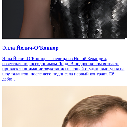
Элла Йелич-О’Коннор
Элла Йелич-О’Коннор — певица из Новой Зеландии,
известная под псевдонимом Лорд. В подростковом возрасте
привлекла внимание звукозаписывающей студии, выступая на
шоу талантов, после чего подписала первый контракт. Её
дебю…