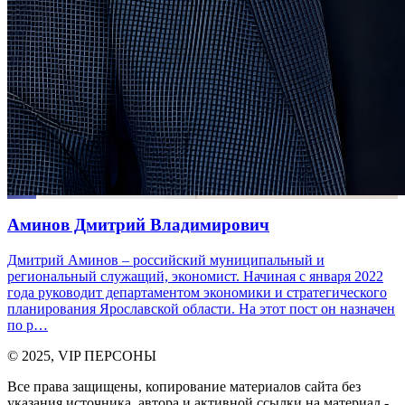
Аминов Дмитрий Владимирович
Дмитрий Аминов – российский муниципальный и
региональный служащий, экономист. Начиная с января 2022
года руководит департаментом экономики и стратегического
планирования Ярославской области. На этот пост он назначен
по р…
© 2025, VIP ПЕРСОНЫ
Все права защищены, копирование материалов сайта без
указания источника, автора и активной ссылки на материал -