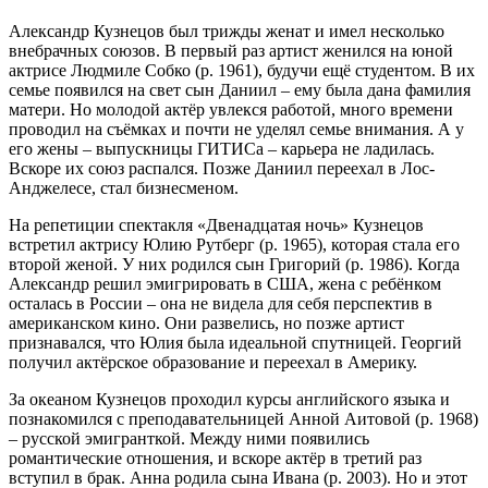
Александр Кузнецов был трижды женат и имел несколько
внебрачных союзов. В первый раз артист женился на юной
актрисе Людмиле Собко (р. 1961), будучи ещё студентом. В их
семье появился на свет сын Даниил – ему была дана фамилия
матери. Но молодой актёр увлекся работой, много времени
проводил на съёмках и почти не уделял семье внимания. А у
его жены – выпускницы ГИТИСа – карьера не ладилась.
Вскоре их союз распался. Позже Даниил переехал в Лос-
Анджелесе, стал бизнесменом.
На репетиции спектакля «Двенадцатая ночь» Кузнецов
встретил актрису Юлию Рутберг (р. 1965), которая стала его
второй женой. У них родился сын Григорий (р. 1986). Когда
Александр решил эмигрировать в США, жена с ребёнком
осталась в России – она не видела для себя перспектив в
американском кино. Они развелись, но позже артист
признавался, что Юлия была идеальной спутницей. Георгий
получил актёрское образование и переехал в Америку.
За океаном Кузнецов проходил курсы английского языка и
познакомился с преподавательницей Анной Аитовой (р. 1968)
– русской эмигранткой. Между ними появились
романтические отношения, и вскоре актёр в третий раз
вступил в брак. Анна родила сына Ивана (р. 2003). Но и этот