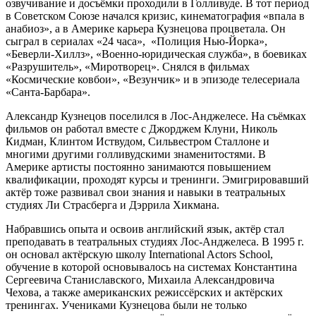
озвучивание и досъёмки проходили в Голливуде. В тот период
в Советском Союзе начался кризис, кинематография «впала в
анабиоз», а в Америке карьера Кузнецова процветала. Он
сыграл в сериалах «24 часа», «Полиция Нью-Йорка»,
«Беверли-Хиллз», «Военно-юридическая служба», в боевиках
«Разрушитель», «Миротворец». Снялся в фильмах
«Космические ковбои», «Везунчик» и в эпизоде телесериала
«Санта-Барбара».
Александр Кузнецов поселился в Лос-Анджелесе. На съёмках
фильмов он работал вместе с Джорджем Клуни, Николь
Кидман, Клинтом Иствудом, Сильвестром Сталлоне и
многими другими голливудскими знаменитостями. В
Америке артисты постоянно занимаются повышением
квалификации, проходят курсы и тренинги. Эмигрировавший
актёр тоже развивал свои знания и навыки в театральных
студиях Ли Страсберга и Дэррила Хикмана.
Набравшись опыта и освоив английский язык, актёр стал
преподавать в театральных студиях Лос-Анджелеса. В 1995 г.
он основал актёрскую школу International Actors School,
обучение в которой основывалось на системах Константина
Сергеевича Станиславского, Михаила Александровича
Чехова, а также американских режиссёрских и актёрских
тренингах. Учениками Кузнецова были не только