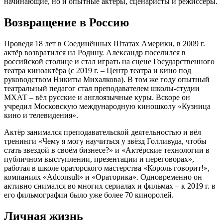
начинающие, но и опытные актёры, сценаристы и режиссёры.
Возвращение в Россию
Проведя 18 лет в Соединённых Штатах Америки, в 2009 г.
актёр возвратился на Родину. Александр поселился в
российской столице и стал играть на сцене Государственного
театра киноактёра (с 2019 г. – Центр театра и кино под
руководством Никиты Михалкова). В том же году опытный
театральный педагог стал преподавателем школы-студии
МХАТ – вёл русские и англоязычные куры. Вскоре он
учредил Московскую международную киношколу «Кузница
кино и телевидения».
Актёр занимался преподавательской деятельностью и вёл
тренинги «Чему я могу научиться у звёзд Голливуда, чтобы
стать звездой в своём бизнесе?» и «Актёрские технологии в
публичном выступлении, презентации и переговорах»,
работая в школе ораторского мастерства «Король говорит!»,
компаниях «Adconsult» и «Ораторика». Одновременно он
активно снимался во многих сериалах и фильмах – к 2019 г. в
его фильмографии было уже более 70 киноролей.
Личная жизнь