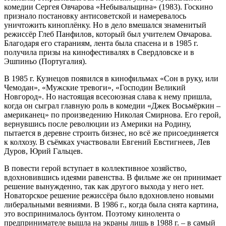
комедии Сергея Овчарова «Небывальщина» (1983). Госкино
признало постановку антисоветской и намеревалось
уничтожить киноплёнку. Но в дело вмешался знаменитый
режиссёр Глеб Панфилов, который был учителем Овчарова.
Благодаря его стараниям, лента была спасена и в 1985 г.
получила призы на кинофестивалях в Свердловске и в
Эшпиньо (Португалия).
В 1985 г. Кузнецов появился в кинофильмах «Сон в руку, или
Чемодан», «Мужские тревоги», «Господин Великий
Новгород». Но настоящая всесоюзная слава к нему пришла,
когда он сыграл главную роль в комедии «Джек Восьмёркин –
американец» по произведению Николая Смирнова. Его герой,
вернувшись после революции из Америки на Родину,
пытается в деревне строить бизнес, но всё же присоединяется
к колхозу. В съёмках участвовали Евгений Евстигнеев, Лев
Дуров, Юрий Гальцев.
В повести герой вступает в коллективное хозяйство,
вдохновившись идеями равенства. В фильме же он принимает
решение вынужденно, так как другого выхода у него нет.
Новаторское решение режиссёра было вдохновлено новыми
либеральными веяниями. В 1986 г., когда была снята картина,
это воспринималось бунтом. Поэтому кинолента о
предпринимателе вышла на экраны лишь в 1988 г. – в самый