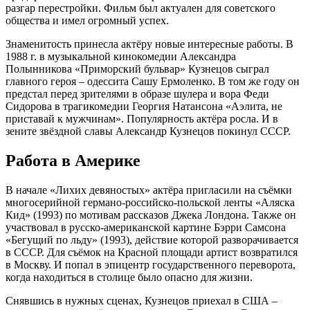
разгар перестройки. Фильм был актуален для советского
общества и имел огромный успех.
Знаменитость принесла актёру новые интересные работы. В
1988 г. в музыкальной кинокомедии Александра
Полынникова «Приморский бульвар» Кузнецов сыграл
главного героя – одессита Сашу Ермоленко. В том же году он
предстал перед зрителями в образе шулера и вора Феди
Сидорова в трагикомедии Георгия Натансона «Аэлита, не
приставай к мужчинам». Популярность актёра росла. И в
зените звёздной славы Александр Кузнецов покинул СССР.
Работа в Америке
В начале «Лихих девяностых» актёра пригласили на съёмки
многосерийной германо-российско-польской ленты «Аляска
Кид» (1993) по мотивам рассказов Джека Лондона. Также он
участвовал в русско-американской картине Бэрри Самсона
«Бегущий по льду» (1993), действие которой разворачивается
в СССР. Для съёмок на Красной площади артист возвратился
в Москву. И попал в эпицентр государственного переворота,
когда находиться в столице было опасно для жизни.
Снявшись в нужных сценах, Кузнецов приехал в США –