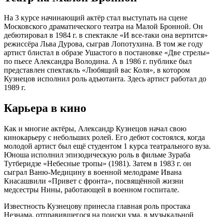
На 3 курсе начинающий актёр стал выступать на сцене
Московского драматического театра на Малой Бронной. Он
дебютировал в 1984 г. в спектакле «И все-таки она вертится»
режиссёра Льва Дурова, сыграв Лопотухина. В том же году
артист блистал в образе Ушастого в постановке «Две стрелы»
по пьесе Александра Володина. А в 1986 г. публике был
представлен спектакль «Любящий вас Коля», в котором
Кузнецов исполнил роль адъютанта. Здесь артист работал до
1989 г.
Карьера в кино
Как и многие актёры, Александр Кузнецов начал свою
кинокарьеру с небольших ролей. Его дебют состоялся, когда
молодой артист был ещё студентом 1 курса театрального вуза.
Юноша исполнил эпизодическую роль в фильме Зураба
Тутберидзе «Небесные тропы» (1981). Затем в 1983 г. он
сыграл Ваню-Медицину в военной мелодраме Ивана
Киасашвили «Привет с фронта», посвящённой жизни
медсестры Нины, работающей в военном госпитале.
Известность Кузнецову принесла главная роль простака
Незнама, отправившегося на поиски ума, в музыкальной