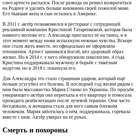
союз артиста распался. После развода он решил возвратиться
на Родину и уделять больше внимания своей пожилой маме.
Его бывшая жена и сын остались в Америке.
В 2011 г. актёр познакомился в ресторане с сотрудницей
рекламной компании Кристиной Татаренковой, которая была
намного моложе его. Александр пригласил её на танец, и в
этот момент между ними вспыхнули нежные чувства. Вскоре
они стали жить вместе, но официально не оформляли
отношения. Артист занимался йогой, вёл здоровый образ
жизни. Но в 2014 г. у него обнаружили онкологию. 4 года
Кристина поддерживала мужчину в борьбе с тяжёлым
недугом, но в 2018 г. покинула его.
Для Александра это стало страшным ударом, который ещё
больше усугубил его болезнь. В последний год жизни рядом с
ним была массажистка Мария Станко из Украины. По просьбе
умирающего актёра она переехала в его квартиру и помогала
проходить реабилитацию после лучевой терапии. Они часто
беседовали, и женщина стала для него самым близким
человеком. Мария заботилась о нём, поддерживала, горевала
вместе с ним. Актёр умирал на её руках.
Смерть и похороны