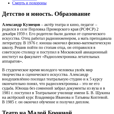
Смерть и похороны
Детство и юность. Образование
Александр Кузнецов
– актёр театра и кино, педагог –
родился в селе Перловка Приморского края (РСФСР) 2
декабря 1959 г. Его родители были далеки от сценического
искусства. Отец работал радиоинженером, а мать преподавала
литературу. В 1976 г. юноша окончил физико-математическую
школу. Решив пойти по стопам отца, он отправился в
советскую столицу и поступил в Московский авиационный
институт на факультет «Радиоэлектроника летательных
аппаратов».
В студенческое время молодого человека увлёк мир
творчества и сценического искусства. Александр
воодушевлённо посещал театральную студию и к 5 курсу
окончательно понял, что радиоэлектроника – это не его
судьба. Юноша без сомнений забрал документы из вуза и в
1981 г. поступил в Театральное училище имени Б. В. Щукина
на актёрский курс Владимира Иванова и Татьяны Коптевой.
В 1985 г. он окончил обучение и получил диплом.
Театр на Малой Бронной