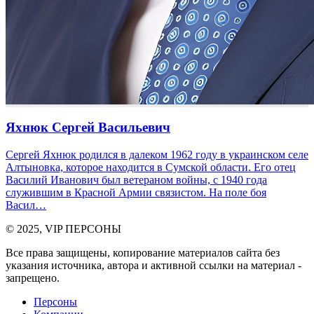
Яхнюк Сергей Васильевич
Сергей Яхнюк родился в далеком 1962 году в украинском селе
Алтыновка, которое находится в Сумской области. Его отец
Василий Иванович был ветераном войны, с 1940 года
служившим в Красной Армии связистом. На поле боя
Васил…
© 2025, VIP ПЕРСОНЫ
Все права защищены, копирование материалов сайта без
указания источника, автора и активной ссылки на материал -
запрещено.
Персоны