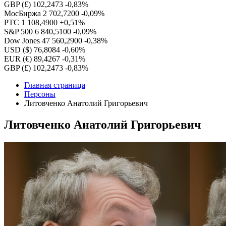
GBP (£)
102,2473
-0,83%
МосБиржа
2 702,7200
-0,09%
РТС
1 108,4900
+0,51%
S&P 500
6 840,5100
-0,09%
Dow Jones
47 560,2900
-0,38%
USD ($)
76,8084
-0,60%
EUR (€)
89,4267
-0,31%
GBP (£)
102,2473
-0,83%
Главная страница
Персоны
Литовченко Анатолий Григорьевич
Литовченко Анатолий Григорьевич