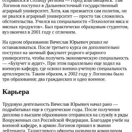
отправился в столицу региона — город Благовещенск. Там
Логинов поступил в Дальневосточный государственный
аграрный университет. Хотя, как признается сам политик, он
не рвался в аграрный университет — просто так сложились
обстоятельства. Учился на специальности «Технология мяса и
мясных продуктов». Был практически образцовым студентом,
вуз окончил в 2001 году с отличием.
На одном образовании Вячеслав Юрьевич решил не
останавливаться. После третьего курса он дополнительно
поступил на заочный факультет родного аграрного
университета, чтобы получить экономическую специальность
— «Бухучет и аудит». При этом параллельно еще ходил на
военную кафедру, где освоил военно-учетную специальность
артиллериста. Таким образом, к 2002 году у Логинова было
три образования: два гражданских и одно военное.
Карьера
Трудовую деятельность Вячеслав Юрьевич начал рано —
подрабатывал еще в студенческие годы. После получения
диплома о высшем образовании отправился на службу в ряды
Вооруженных сил Российской Федерации. Благодаря учебе на
военной кафедре, в армию Логинов пришел в звании
лейтенанта. Талантливого офицера назначили командиром