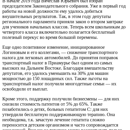
В начале 2019 года Вячеслав Юрьевич был избран
председателем Законодательного собрания. Уже в первый год
работы на новой должности ему удалось добиться
внушительных результатов. Так, в этом году депутаты
регионального парламента приняли закон о втором завтраке
для учеников начальных классов. Теперь всем школьникам до
четвертого класса включительно полагается бесплатный
полезный перекус во время большой перемены.
Еще одно позитивное изменение, инициированное
Логиновым и его коллегами, — снижение транспортного
налога для легковых автомобилей. До принятия поправок
транспортный налог в Приамурье был одним из самых
высоких на Дальнем Востоке. Благодаря вмешательству
депутатов, его удалось уменьшить на 30% для машин
мощностью до 150 лошадиных сил. Также льготы на
транспортный налог получили многодетные семьи — их
освободили от выплат.
Кроме этого, поддержку получили бизнесмены — для них
снизили стоимость патентов от 5% до 65%. Также
позаботились о детях, больных гепатитом С: для них
утвердили бесплатную поддерживающую терапию. Она
необходима, т.к. зачастую лечение гепатита сложно
переносится детским организмом и часто сопровождается