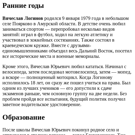
Ранние годы
Вячеслав Логинов
родился 9 января 1979 года в небольшом
селе Поярково в Амурской области. В детстве очень любил
заниматься спортом — перепробовал несколько видов
занятий: играл в футбол, ходил на легкую атлетику и
участвовал в хоккейных состязаниях. Также состоял в
краеведческом кружке. Вместе с друзьями-
единомышленниками объездил весь Дальний Восток, посетил
все исторические места и военные мемориалы.
Кроме этого, Вячеслав Юрьевич любил кататься. Начинал с
велосипеда, затем последовал мотовелосипед, затем — мопед,
а вскоре — полноценный мотоцикл. Когда Логинову
исполнилось 18 лет, он сразу же пошел учиться на права. Был
одним из лучших учеников — его допустили к сдаче
экзаменов раньше, чем основную группу на две недели. Без
проблем пройдя все испытания, будущий политик получил
заветное водительское удостоверение.
Образование
После школы Вячеслав Юрьевич покинул родное село и