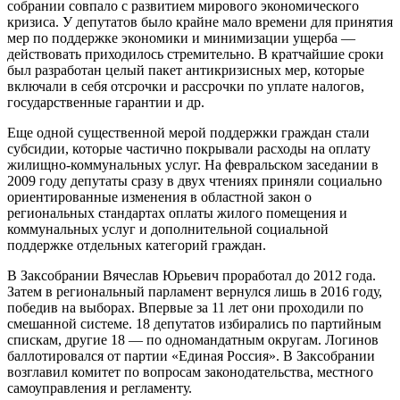
собрании совпало с развитием мирового экономического
кризиса. У депутатов было крайне мало времени для принятия
мер по поддержке экономики и минимизации ущерба —
действовать приходилось стремительно. В кратчайшие сроки
был разработан целый пакет антикризисных мер, которые
включали в себя отсрочки и рассрочки по уплате налогов,
государственные гарантии и др.
Еще одной существенной мерой поддержки граждан стали
субсидии, которые частично покрывали расходы на оплату
жилищно-коммунальных услуг. На февральском заседании в
2009 году депутаты сразу в двух чтениях приняли социально
ориентированные изменения в областной закон о
региональных стандартах оплаты жилого помещения и
коммунальных услуг и дополнительной социальной
поддержке отдельных категорий граждан.
В Заксобрании Вячеслав Юрьевич проработал до 2012 года.
Затем в региональный парламент вернулся лишь в 2016 году,
победив на выборах. Впервые за 11 лет они проходили по
смешанной системе. 18 депутатов избирались по партийным
спискам, другие 18 — по одномандатным округам. Логинов
баллотировался от партии «Единая Россия». В Заксобрании
возглавил комитет по вопросам законодательства, местного
самоуправления и регламенту.