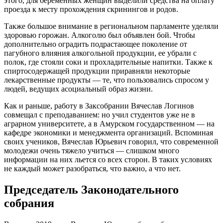
этого, для беременных женщин выделили средства на оплату
проезда к месту прохождения скринингов и родов.
Также большое внимание в региональном парламенте уделяли
здоровью горожан. Алкоголю был объявлен бой. Чтобы
дополнительно оградить подрастающее поколение от
пагубного влияния алкогольной продукции, ее убрали с
полок, где стояли соки и прохладительные напитки. Также к
спиртосодержащей продукции приравняли некоторые
лекарственные продукты — те, что пользовались спросом у
людей, ведущих асоциальный образ жизни.
Как и раньше, работу в Заксобрании Вячеслав Логинов
совмещал с преподаванием: но учил студентов уже не в
аграрном университете, а в Амурском государственном — на
кафедре экономики и менеджмента организаций. Вспоминая
своих учеников, Вячеслав Юрьевич говорил, что современной
молодежи очень тяжело учиться — слишком много
информации на них льется со всех сторон. В таких условиях
не каждый может разобраться, что важно, а что нет.
Председатель Законодательного
собрания