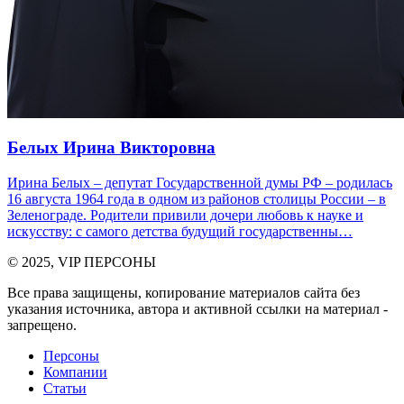
Белых Ирина Викторовна
Ирина Белых – депутат Государственной думы РФ – родилась
16 августа 1964 года в одном из районов столицы России – в
Зеленограде. Родители привили дочери любовь к науке и
искусству: с самого детства будущий государственны…
© 2025, VIP ПЕРСОНЫ
Все права защищены, копирование материалов сайта без
указания источника, автора и активной ссылки на материал -
запрещено.
Персоны
Компании
Статьи