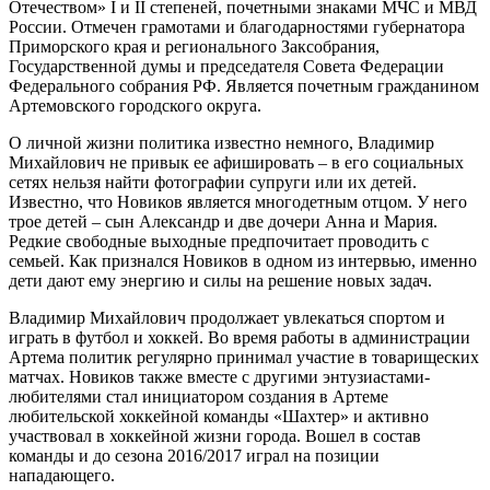
Отечеством» I и II степеней, почетными знаками МЧС и МВД
России. Отмечен грамотами и благодарностями губернатора
Приморского края и регионального Заксобрания,
Государственной думы и председателя Совета Федерации
Федерального собрания РФ. Является почетным гражданином
Артемовского городского округа.
О личной жизни политика известно немного, Владимир
Михайлович не привык ее афишировать – в его социальных
сетях нельзя найти фотографии супруги или их детей.
Известно, что Новиков является многодетным отцом. У него
трое детей – сын Александр и две дочери Анна и Мария.
Редкие свободные выходные предпочитает проводить с
семьей. Как признался Новиков в одном из интервью, именно
дети дают ему энергию и силы на решение новых задач.
Владимир Михайлович продолжает увлекаться спортом и
играть в футбол и хоккей. Во время работы в администрации
Артема политик регулярно принимал участие в товарищеских
матчах. Новиков также вместе с другими энтузиастами-
любителями стал инициатором создания в Артеме
любительской хоккейной команды «Шахтер» и активно
участвовал в хоккейной жизни города. Вошел в состав
команды и до сезона 2016/2017 играл на позиции
нападающего.