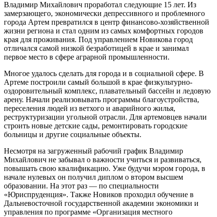
Владимир Михайлович проработал следующие 15 лет. Из
замерзающего, экономически депрессивного и проблемного
города Артем превратился в центр финансово-хозяйственной
жизни региона и стал одним из самых комфортных городов
края для проживания. Под управлением Новикова город
отличался самой низкой безработицей в крае и занимал
первое место в сфере аграрной промышленности.
Многое удалось сделать для города и в социальной сфере. В
Артеме построили самый большой в крае физкультурно-
оздоровительный комплекс, плавательный бассейн и ледовую
арену. Начали реализовывать программы благоустройства,
переселения людей из ветхого и аварийного жилья,
реструктуризации угольной отрасли. Для артемовцев начали
строить новые детские сады, ремонтировать городские
больницы и другие социальные объекты.
Несмотря на загруженный рабочий график Владимир
Михайлович не забывал о важности учиться и развиваться,
повышать свою квалификацию. Уже будучи мэром города, в
начале нулевых он получил диплом о втором высшем
образовании. На этот раз — по специальности
«Юриспруденция». Также Новиков проходил обучение в
Дальневосточной государственной академии экономики и
управления по программе «Организация местного