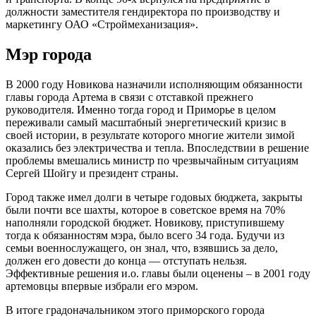
должности заместителя гендиректора по производству и
маркетингу ОАО «Строймеханизация».
Мэр города
В 2000 году Новикова назначили исполняющим обязанности
главы города Артема в связи с отставкой прежнего
руководителя. Именно тогда город и Приморье в целом
переживали самый масштабный энергетический кризис в
своей истории, в результате которого многие жители зимой
оказались без электричества и тепла. Впоследствии в решение
проблемы вмешались министр по чрезвычайным ситуациям
Сергей Шойгу и президент страны.
Город также имел долги в четыре годовых бюджета, закрыты
были почти все шахты, которое в советское время на 70%
наполняли городской бюджет. Новикову, приступившему
тогда к обязанностям мэра, было всего 34 года. Будучи из
семьи военнослужащего, он знал, что, взявшись за дело,
должен его довести до конца — отступать нельзя.
Эффективные решения и.о. главы были оценены – в 2001 году
артемовцы впервые избрали его мэром.
В итоге градоначальником этого приморского города