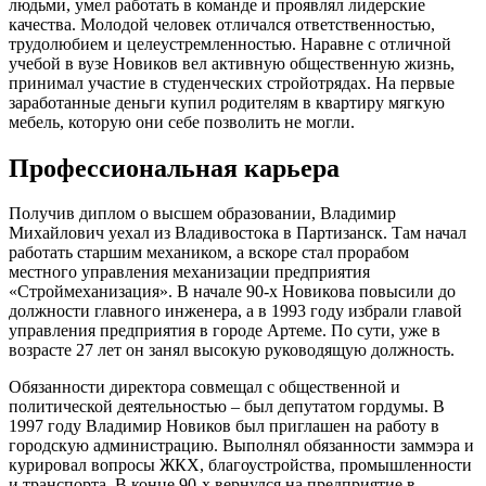
людьми, умел работать в команде и проявлял лидерские
качества. Молодой человек отличался ответственностью,
трудолюбием и целеустремленностью. Наравне с отличной
учебой в вузе Новиков вел активную общественную жизнь,
принимал участие в студенческих стройотрядах. На первые
заработанные деньги купил родителям в квартиру мягкую
мебель, которую они себе позволить не могли.
Профессиональная карьера
Получив диплом о высшем образовании, Владимир
Михайлович уехал из Владивостока в Партизанск. Там начал
работать старшим механиком, а вскоре стал прорабом
местного управления механизации предприятия
«Строймеханизация». В начале 90-х Новикова повысили до
должности главного инженера, а в 1993 году избрали главой
управления предприятия в городе Артеме. По сути, уже в
возрасте 27 лет он занял высокую руководящую должность.
Обязанности директора совмещал с общественной и
политической деятельностью – был депутатом гордумы. В
1997 году Владимир Новиков был приглашен на работу в
городскую администрацию. Выполнял обязанности заммэра и
курировал вопросы ЖКХ, благоустройства, промышленности
и транспорта. В конце 90-х вернулся на предприятие в