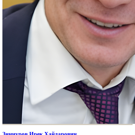
Зиннуров Ирек Хайдарович