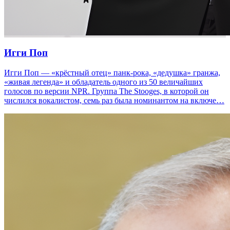
Игги Поп
Игги Поп — «крёстный отец» панк-рока, «дедушка» гранжа,
«живая легенда» и обладатель одного из 50 величайших
голосов по версии NPR. Группа The Stooges, в которой он
числился вокалистом, семь раз была номинантом на включе…