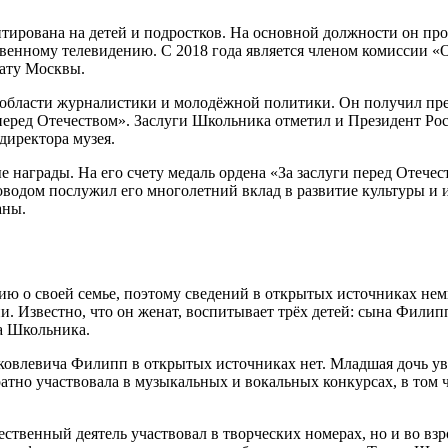
тирована на детей и подростков. На основной должности он пр
твенному телевидению. С 2018 года является членом комиссии «
лату Москвы.
в области журналистики и молодёжной политики. Он получил пр
 перед Отечеством». Заслуги Школьника отметил и Президент Рос
директора музея.
награды. На его счету медаль ордена «За заслуги перед Отечест
одом послужил его многолетний вклад в развитие культуры и ис
аны.
о своей семье, поэтому сведений в открытых источниках немно
 Известно, что он женат, воспитывает трёх детей: сына Филиппа
ца Школьника.
ковлевича Филипп в открытых источниках нет. Младшая дочь увл
тно участвовала в музыкальных и вокальных конкурсах, в том чи
ственный деятель участвовал в творческих номерах, но и во взр