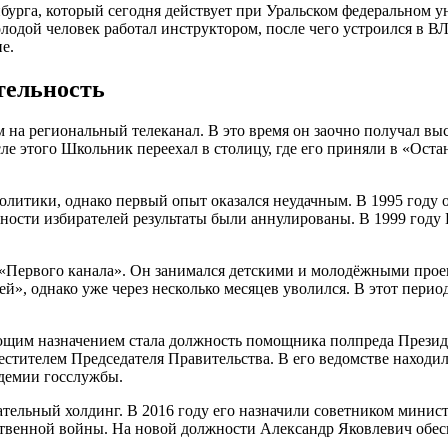
рга, который сегодня действует при Уральском федеральном унив
лодой человек работал инструктором, после чего устроился в В
е.
тельность
на региональный телеканал. В это время он заочно получал выс
е этого Школьник переехал в столицу, где его приняли в «Оста
олитики, однако первый опыт оказался неудачным. В 1995 году 
ивности избирателей результаты были аннулированы. В 1999 год
 «Первого канала». Он занимался детскими и молодёжными прое
ей», однако уже через несколько месяцев уволился. В этот пер
им назначением стала должность помощника полпреда Президент
естителем Председателя Правительства. В его ведомстве находи
адемии госслужбы.
ельный холдинг. В 2016 году его назначили советником министр
твенной войны. На новой должности Александр Яковлевич обесп