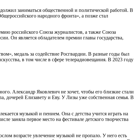
одолжил заниматься общественной и политической работой. В
Общероссийского народного фронта», а позже стал
емию российского Союза журналистов, а также Союза
сии. Он является обладателем премии главы государства,
вом», медаль за содействие Росгвардии. В разные годы был
кусства, в том числе в сфере телерадиовещания. В 2023 году
го. Александр Яковлевич не хочет, чтобы его близкие стали
, дочерей Елизавету и Еву. У Лизы уже собственная семья. В
екается музыкой и пением. Она с детства учится играть на
сле заняла первое место на фестивале детского творчества
ослом возрасте увлечение музыкой не пропало. У него есть