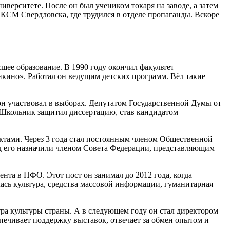
ерситете. После он был учеником токаря на заводе, а затем
ЛКСМ Свердловска, где трудился в отделе пропаганды. Вскоре
шее образование. В 1990 году окончил факультет
нкино». Работал он ведущим детских программ. Вёл такие
он участвовал в выборах. Депутатом Государственной Думы от
у Школьник защитил диссертацию, став кандидатом
ктами. Через 3 года стал постоянным членом Общественной
иод его назначили членом Совета Федерации, представляющим
а в ПФО. Этот пост он занимал до 2012 года, когда
лась культура, средства массовой информации, гуманитарная
а культуры страны. А в следующем году он стал директором
ечивает поддержку выставок, отвечает за обмен опытом и