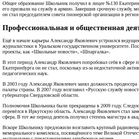
Общее образование Школьник получил в лицее №130 Екатеринбу
его призвали на службу в армию. Завершив срочную службу, мо
он стал председателем совета пионерской организации в регион
Профессиональная и общественная дея
Ещё в начале карьеры Александр Яковлевич устроился ведущим 
журналистики в Уральском государственном университете. Посл
проекты, как «Школьные новости», «Шпаргалка».
В этот период Александр Яковлевич попробовал себя в сфере п
Екатеринбурга он не стал, поскольку из-за недостаточной акт
педагогических наук.
В 2003 году Александр Яковлевич занял должность продюсера
палаты страны. В 2007 году возглавил «Русскую службу новост
губернатора Свердловской области.
Полномочия Школьника были прекращены в 2009 году. Следующ
перевёлся в Иркутскую область. Александр Яковлевич стал зам
сфера. В тот же период деятель получил степень магистра в ак
Вскоре Школьнику предложили возглавить крупный радиовещат
мемориального комплекса, посвящённого теме Великой Отечес
экспонатами с представителями зарубежных музеев.