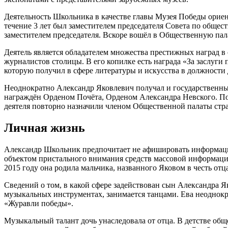
Деятельность Школьника в качестве главы Музея Победы ориен
течение 3 лет был заместителем председателя Совета по общес
заместителем председателя. Вскоре вошёл в Общественную па
Деятель является обладателем множества престижных наград 
журналистов столицы. В его копилке есть награда «За заслуги
которую получил в сфере литературы и искусства в должности 
Неоднократно Александр Яковлевич получал и государственные 
награждён Орденом Почёта, Орденом Александра Невского. Пов
деятеля повторно назначили членом Общественной палаты стр
Личная жизнь
Александр Школьник предпочитает не афишировать информацию 
объектом пристального внимания средств массовой информации.
2015 году она родила мальчика, названного Яковом в честь от
Сведений о том, в какой сфере задействован сын Александра Я
музыкальных инструментах, занимается танцами. Ева неоднокра
«Журавли победы».
Музыкальный талант дочь унаследовала от отца. В детстве обще