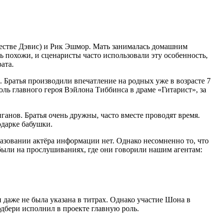
честве Дэвис) и Рик Эшмор. Мать занималась домашним
 похожи, и сценаристы часто использовали эту особенность,
ата.
 Братья производили впечатление на родных уже в возрасте 7
ль главного героя Вэйлона Тиббинса в драме «Гитарист», за
ганов. Братья очень дружны, часто вместе проводят время.
одарке бабушки.
разовании актёра информации нет. Однако несомненно то, что
 были на прослушиваниях, где они говорили нашим агентам:
даже не была указана в титрах. Однако участие Шона в
эдбери исполнил в проекте главную роль.