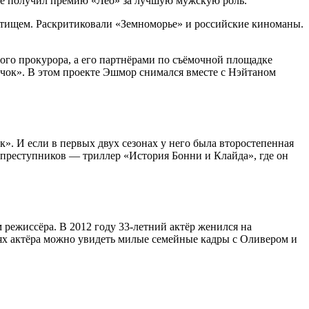
аже получил премию «Лео» за лучшую мужскую роль.
детищем. Раскритиковали «Земноморье» и российские киноманы.
го прокурора, а его партнёрами по съёмочной площадке
чок». В этом проекте Эшмор снимался вместе с Нэйтаном
». И если в первых двух сезонах у него была второстепенная
преступников — триллер «История Бонни и Клайда», где он
режиссёра. В 2012 году 33-летний актёр женился на
тях актёра можно увидеть милые семейные кадры с Оливером и