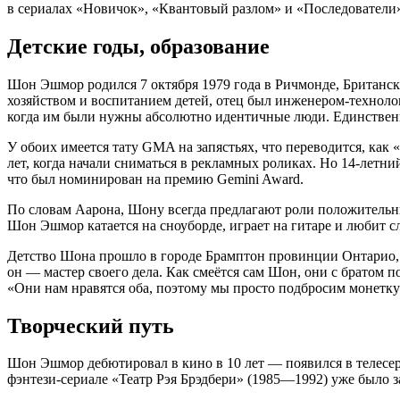
в сериалах «Новичок», «Квантовый разлом» и «Последователи»
Детские годы, образование
Шон Эшмор родился 7 октября 1979 года в Ричмонде, Британс
хозяйством и воспитанием детей, отец был инженером-технолог
когда им были нужны абсолютно идентичные люди. Единствен
У обоих имеется тату GMA на запястьях, что переводится, как
лет, когда начали сниматься в рекламных роликах. Но 14-летн
что был номинирован на премию Gemini Award.
По словам Аарона, Шону всегда предлагают роли положительных
Шон Эшмор катается на сноуборде, играет на гитаре и любит с
Детство Шона прошло в городе Брамптон провинции Онтарио, гд
он — мастер своего дела. Как смеётся сам Шон, они с братом 
«Они нам нравятся оба, поэтому мы просто подбросим монетку
Творческий путь
Шон Эшмор дебютировал в кино в 10 лет — появился в телесер
фэнтези-сериале «Театр Рэя Брэдбери» (1985—1992) уже было за