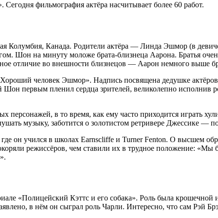
. Сегодня фильмография актёра насчитывает более 60 работ.
кая Колумбия, Канада. Родители актёра — Линда Эшмор (в деви
ом. Шон на минуту моложе брата-близнеца Аарона. Братья очень
ное отличие во внешности близнецов — Аарон немного выше бр
 «Хороший человек Эшмор». Надпись посвящена дедушке актёров.
ий Шон первым пленил сердца зрителей, великолепно исполнив ро
 персонажей, в то время, как ему часто приходится играть хули
лушать музыку, заботится о золотистом ретривере Джессике — п
е он учился в школах Earnscliffe и Turner Fenton. О высшем об
покоряли режиссёров, чем ставили их в трудное положение: «Мы
».
иале «Полицейский Кэттс и его собака». Роль была крошечной и 
явлено, в нём он сыграл роль Чарли. Интересно, что сам Рэй Бр