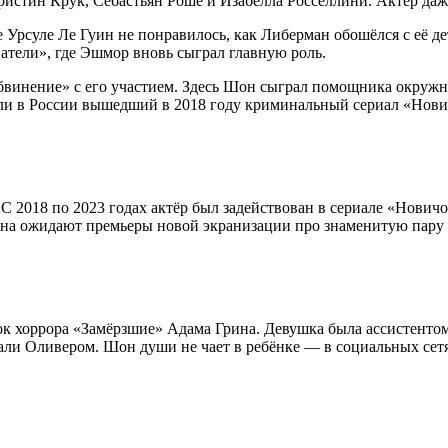
Кристин Крук, Себастьян Роше и Изабелла Росселлини. Актёр д
це Урсуле Ле Гуин не понравилось, как Либерман обошёлся с её 
атели», где Эшмор вновь сыграл главную роль.
инение» с его участием. Здесь Шон сыграл помощника окружно
ли в России вышедший в 2018 году криминальный сериал «Нови
 2018 по 2023 годах актёр был задействован в сериале «Новичок
она ожидают премьеры новой экранизации про знаменитую пару 
 хоррора «Замёрзшие» Адама Грина. Девушка была ассистентом 
звали Оливером. Шон души не чает в ребёнке — в социальных се