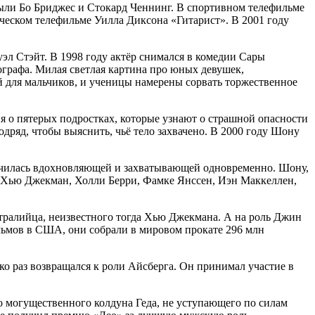
 были Бо Бриджес и Стокард Ченнинг. В спортивном телефильме
ческом телефильме Уилла Диксона «Гитарист». В 2001 году
л Стэйт. В 1998 году актёр снимался в комедии Сары
ографа. Милая светлая картина про юных девушек,
й для мальчиков, и ученицы намерены сорвать торжественное
 о пятерых подростках, которые узнают о страшной опасности
одряд, чтобы выяснить, чьё тело захвачено. В 2000 году Шону
лучилась вдохновляющей и захватывающей одновременно. Шону,
ак Хью Джекман, Холли Берри, Фамке Янссен, Иэн Маккеллен,
встралийца, неизвестного тогда Хью Джекмана. А на роль Джин
льмов в США, они собрали в мировом прокате 296 млн
ко раз возвращался к роли Айсберга. Он принимал участие в
 могущественного колдуна Геда, не уступающего по силам