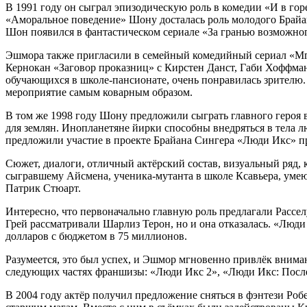
В 1991 году он сыграл эпизодическую роль в комедии «И в гор
«Аморальное поведение» Шону досталась роль молодого Брайан
Шон появился в фантастическом сериале «За гранью возможно
Эшмора также пригласили в семейный комедийный сериал «Мгно
Кернокан «Заговор проказниц» с Кирстен Данст, Габи Хоффман
обучающихся в школе-пансионате, очень понравилась зрителю.
мероприятие самым коварным образом.
В том же 1998 году Шону предложили сыграть главного героя 
для землян. Инопланетяне йирки способны внедряться в тела лю
предложили участие в проекте Брайана Сингера «Люди Икс» п
Сюжет, диалоги, отличный актёрский состав, визуальный ряд
сыгравшему Айсмена, ученика-мутанта в школе Ксавьера, умею
Патрик Стюарт.
Интересно, что первоначально главную роль предлагали Рассел
Грей рассматривали Шарлиз Терон, но и она отказалась. «Люд
долларов с бюджетом в 75 миллионов.
Разумеется, это был успех, и Эшмор мгновенно привлёк внима
следующих частях франшизы: «Люди Икс 2», «Люди Икс: Посл
В 2004 году актёр получил предложение сняться в фэнтези Ро