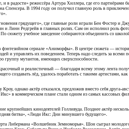
е, и в радости» режиссёра Артура Хиллера, где его партнёрами
а Спенсера. В 1994 году он получил главную роль в приключен
го».
вения грядущего», где главные роли играли Бен Фостер и Джуэ
н и Линн Редгрейв в главных ролях. Сам он исполнил роль фот
 По сюжету учебное заведение собираются объединить со школо
в фэнтезийном сериале «Аниморфы». В центре сюжета — история
дей и управлять их поведением. Теперь надо следить за всеми п
ро группу мутантов, имеющих сверхспособности.
, красочный и реалистичный — благодаря всему этому лента по
щего создавать лёд, удалось поработать с такими артистами, к
у Кроу, однако актёр отказался, предложив вместо себя друга-а
и Икс» в коммерческом плане стали одним из самых кассовых фи
ние крупнейших кинодеятелей Голливуда. Позднее актёр несколь
едняя битва», «Люди Икс: Дни минувшего будущего».
берта Либермана «Волшебник Земноморья». Шон сыграл молодого