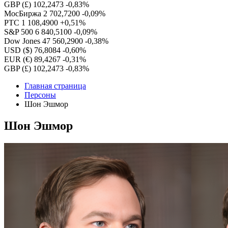
GBP (£)
102,2473
-0,83%
МосБиржа
2 702,7200
-0,09%
РТС
1 108,4900
+0,51%
S&P 500
6 840,5100
-0,09%
Dow Jones
47 560,2900
-0,38%
USD ($)
76,8084
-0,60%
EUR (€)
89,4267
-0,31%
GBP (£)
102,2473
-0,83%
Главная страница
Персоны
Шон Эшмор
Шон Эшмор