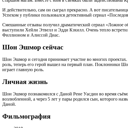
старшим магам. Вместе с ним в съёмках были задействованы 
И действительно, сам он сыграл прекрасно. А вот писательни
Успехом у публики пользовался детективный сериал «Последов
Смешанные отзывы получил драматический сериал «Ложное обв
выступили Хейли Этвелл и Эдди Кэхилл. Очень тепло встрети
Филлионом и Алиссой Диас.
Шон Эшмор сейчас
Шон Эшмор и сегодня принимает участие во многих проектах. С
роль, теперь его герой вышел на первый план. Поклонники Ш
играет главную роль.
Личная жизнь
Шон Эшмор познакомился с Даной Рене Уасдин во время съёмок
возлюбленной, а через 5 лет у пары родился сын, которого на
Даной.
Фильмография