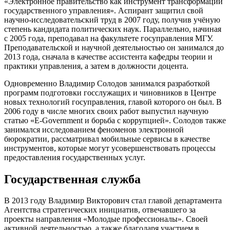
«Электронное правительство как инструмент трансформации
государственного управления». Аспирант защитил свой
научно-исследовательский труд в 2007 году, получив учёную
степень кандидата политических наук. Параллельно, начиная
с 2005 года, преподавал на факультете госуправления МГУ.
Преподавательской и научной деятельностью он занимался до
2013 года, сначала в качестве ассистента кафедры теории и
практики управления, а затем в должности доцента.
Одновременно Владимир Солодов занимался разработкой
программ подготовки госслужащих и чиновников в Центре
новых технологий госуправления, главой которого он был. В
2006 году в числе многих своих работ выпустил научную
статью «E-Government и борьба с коррупцией». Солодов также
занимался исследованием феноменов электронной
бюрократии, рассматривал мобильные сервисы в качестве
инструментов, которые могут усовершенствовать процессы
предоставления государственных услуг.
Государственная служба
В 2013 году Владимир Викторович стал главой департамента
Агентства стратегических инициатив, отвечавшего за
проекты направления «Молодые профессионалы». Своей
активной деятельностью, а также благодаря участием в