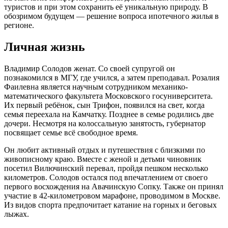
туристов и при этом сохранить её уникальную природу. В
обозримом будущем — решение вопроса ипотечного жилья в
регионе.
Личная жизнь
Владимир Солодов женат. Со своей супругой он
познакомился в МГУ, где учился, а затем преподавал. Розалия
Фаилевна является научным сотрудником механико-
математического факультета Московского госуниверситета.
Их первый ребёнок, сын Трифон, появился на свет, когда
семья переехала на Камчатку. Позднее в семье родились две
дочери. Несмотря на колоссальную занятость, губернатор
посвящает семье всё свободное время.
Он любит активный отдых и путешествия с близкими по
живописному краю. Вместе с женой и детьми чиновник
посетил Вилючинский перевал, пройдя пешком несколько
километров. Солодов остался под впечатлением от своего
первого восхождения на Авачинскую Сопку. Также он принял
участие в 42-километровом марафоне, проводимом в Москве.
Из видов спорта предпочитает катание на горных и беговых
лыжах.