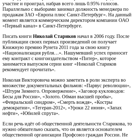
участие и проиграл, набрав всего лишь 0.95% голосов.
Параллельно с выборами занимал должность менеджера по
продажам ЗАО «Европа плюс Санкт-Петербург». На данный
момент является коммерческим директором компании ОАО
«Первый канал» в Санкт-Петербурге.
Писать книги
Николай Стариков
начал в 2006 году. После
публикации своих первых произведений он получает
Книжную премию Рунета 2011 года за свою книгу
«Национализация рубля…». Нашумевший успех приносит
ему контракт с книгоиздательством «Питер», которое
занимается выпуском серии книг «Николай Стариков
рекомендует прочитать».
Николая Викторовича можно заметить в роли эксперта во
множестве документальных фильмов: «Парвус революции»,
«Штурм Зимнего. Опровержение», «Заговор кукловодов:
Бесы для России», «Золото. Обман высшей пробы»,
«Февральский синдром», «Смерть вождя», «Костры
демократии», «Тегеран-2012», «Уроки 22 июня», «Запах
нефти», «Юбилей спрута».
Если речь идёт об общественной деятельности Старикова, то
нужно обязательно сказать, что он является основателем
общественной организации Профсоюз граждан России. Не