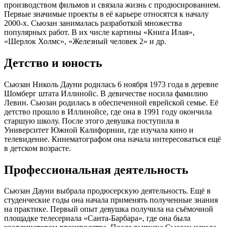
производством фильмов и связала жизнь с продюсированием.
Первые значимые проекты в её карьере относятся к началу
2000-х. Сьюзан занималась разработкой множества
популярных работ. В их числе картины «Книга Илая»,
«Шерлок Холмс», «Железный человек 2» и др.
Детство и юность
Сьюзан Николь Дауни родилась 6 ноября 1973 года в деревне
Шомберг штата Иллинойс. В девичестве носила фамилию
Левин. Сьюзан родилась в обеспеченной еврейской семье. Её
детство прошло в Иллинойсе, где она в 1991 году окончила
старшую школу. После этого девушка поступила в
Университет Южной Калифорнии, где изучала кино и
телевидение. Кинематографом она начала интересоваться ещё
в детском возрасте.
Профессиональная деятельность
Сьюзан Дауни выбрала продюсерскую деятельность. Ещё в
студенческие годы она начала применять полученные знания
на практике. Первый опыт девушка получила на съёмочной
площадке телесериала «Санта-Барбара», где она была