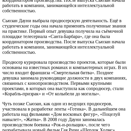
координатором производства. После выпуска Сьюзан начала
работать в компании, занимающейся интеллектуальной
собственностью.
Сьюзан Дауни выбрала продюсерскую деятельность. Ещё в
студенческие годы она начала применять полученные знания
на практике. Первый опыт девушка получила на съёмочной
площадке телесериала «Санта-Барбара», где она была
координатором производства. После выпуска Сьюзан начала
работать в компании, занимающейся интеллектуальной
собственностью.
Продюсер курировала производство проектов, которые были
основаны на известных романах и компьютерных играх. В их
число входит франшиза «Смертельная битва». Позднее
девушка занимала руководящие должности в двух компаниях,
связанных с кинопроизводством. Первыми крупными
проектами, в которых она выступила как сопродюсер, стали
«Корабль-призрак» и «От колыбели до могилы».
Чуть позже Сьюзан, как один из ведущих продюсеров,
участвовала в разработке ленты «Готика». В дальнейшем она
работала над фильмами «Дом восковых фигур», «Поцелуй
навылет», «Жатва». В 2008 году Дауни занималась
производством боевика «Рок-н-рольщик», после чего
разрабатывала новый фильм Гая Ричи «Шерлок Холмс».