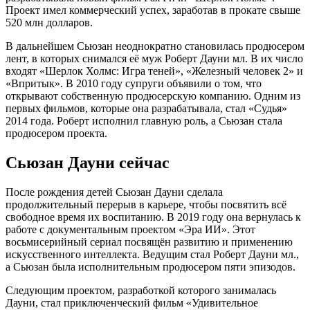
Проект имел коммерческий успех, заработав в прокате свыше
520 млн долларов.
В дальнейшем Сьюзан неоднократно становилась продюсером
лент, в которых снимался её муж Роберт Дауни мл. В их число
входят «Шерлок Холмс: Игра теней», «Железный человек 2» и
«Впритык». В 2010 году супруги объявили о том, что
открывают собственную продюсерскую компанию. Одним из
первых фильмов, которые она разрабатывала, стал «Судья»
2014 года. Роберт исполнил главную роль, а Сьюзан стала
продюсером проекта.
Сьюзан Дауни сейчас
После рождения детей Сьюзан Дауни сделала
продолжительный перерыв в карьере, чтобы посвятить всё
свободное время их воспитанию. В 2019 году она вернулась к
работе с документальным проектом «Эра ИИ». Этот
восьмисерийный сериал посвящён развитию и применению
искусственного интеллекта. Ведущим стал Роберт Дауни мл.,
а Сьюзан была исполнительным продюсером пяти эпизодов.
Следующим проектом, разработкой которого занималась
Дауни, стал приключенческий фильм «Удивительное