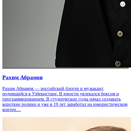
Рахим Абрамов
Рахим Абрамов — российский блогер и музыкант,
родившийся в Узбекистане. В юности увлекался боксом и
программированием. В студенческие годы начал создавать
короткие ролики и уже в 19 лет заработал на юмористическом
контен…