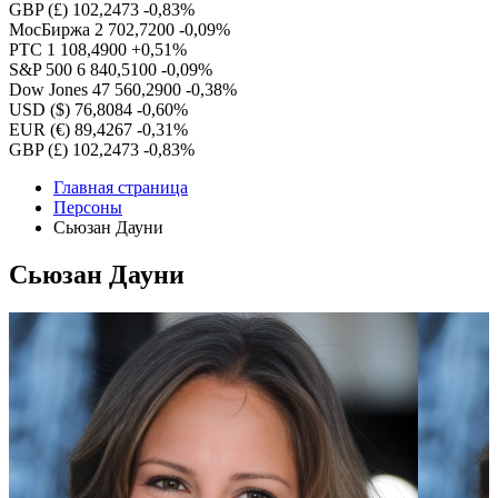
GBP (£)
102,2473
-0,83%
МосБиржа
2 702,7200
-0,09%
РТС
1 108,4900
+0,51%
S&P 500
6 840,5100
-0,09%
Dow Jones
47 560,2900
-0,38%
USD ($)
76,8084
-0,60%
EUR (€)
89,4267
-0,31%
GBP (£)
102,2473
-0,83%
Главная страница
Персоны
Сьюзан Дауни
Сьюзан Дауни