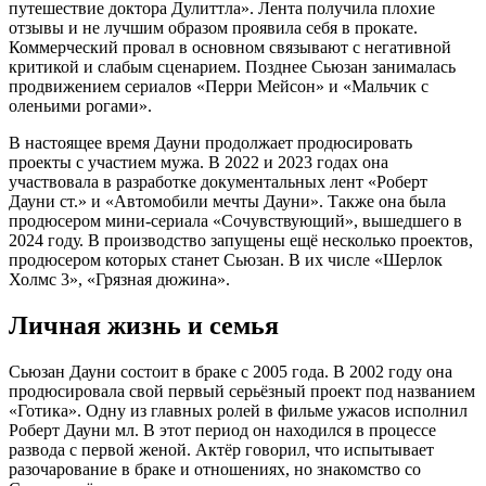
путешествие доктора Дулиттла». Лента получила плохие
отзывы и не лучшим образом проявила себя в прокате.
Коммерческий провал в основном связывают с негативной
критикой и слабым сценарием. Позднее Сьюзан занималась
продвижением сериалов «Перри Мейсон» и «Мальчик с
оленьими рогами».
В настоящее время Дауни продолжает продюсировать
проекты с участием мужа. В 2022 и 2023 годах она
участвовала в разработке документальных лент «Роберт
Дауни ст.» и «Автомобили мечты Дауни». Также она была
продюсером мини-сериала «Сочувствующий», вышедшего в
2024 году. В производство запущены ещё несколько проектов,
продюсером которых станет Сьюзан. В их числе «Шерлок
Холмс 3», «Грязная дюжина».
Личная жизнь и семья
Сьюзан Дауни состоит в браке с 2005 года. В 2002 году она
продюсировала свой первый серьёзный проект под названием
«Готика». Одну из главных ролей в фильме ужасов исполнил
Роберт Дауни мл. В этот период он находился в процессе
развода с первой женой. Актёр говорил, что испытывает
разочарование в браке и отношениях, но знакомство со