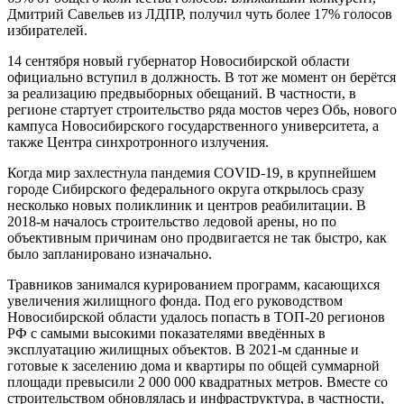
Дмитрий Савельев из ЛДПР, получил чуть более 17% голосов
избирателей.
14 сентября новый губернатор Новосибирской области
официально вступил в должность. В тот же момент он берётся
за реализацию предвыборных обещаний. В частности, в
регионе стартует строительство ряда мостов через Обь, нового
кампуса Новосибирского государственного университета, а
также Центра синхротронного излучения.
Когда мир захлестнула пандемия COVID-19, в крупнейшем
городе Сибирского федерального округа открылось сразу
несколько новых поликлиник и центров реабилитации. В
2018-м началось строительство ледовой арены, но по
объективным причинам оно продвигается не так быстро, как
было запланировано изначально.
Травников занимался курированием программ, касающихся
увеличения жилищного фонда. Под его руководством
Новосибирской области удалось попасть в ТОП-20 регионов
РФ с самыми высокими показателями введённых в
эксплуатацию жилищных объектов. В 2021-м сданные и
готовые к заселению дома и квартиры по общей суммарной
площади превысили 2 000 000 квадратных метров. Вместе со
строительством обновлялась и инфраструктура, в частности,