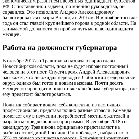
экономическим развитием вверенных одиннадцати субъектов
РФ. С поставленной задачей, по мнению руководства, он
справился. Это позволило Андрею Александровичу
баллотироваться в мэры Вологды в 2016-м. И в ноябре того же
года он стал главой крупнейшего города в родной области. На
занимаемой должности он пробыл чуть меньше одиннадцати
месяцев.
Работа на должности губернатора
В октябре 2017-го Травникова назначают врио главы
Новосибирской области, пока не будет избран постоянный
человек на этот пост. Спустя время Андрей Александрович
расскажет, что не ожидал перевода в Сибирский федеральный
округ, однако был готов к новым вызовам. Почти десять
месяцев он проводит в подготовке к выборам губернатора, где
ему предстоит баллотироваться.
Политик собирает вокруг себя коллектив из настоящих
профессионалов, представляющих разные отрасли. Команда
помогает ему в изучении потребностей местных жителей и
разработке предвыборной программы. В сентябре 2018-го
кандидатуру Травникова официально представляют на
выборах от «Единой России». Он побеждает, набрав около
65% от общего количества голосов. Ближайший конкурент,