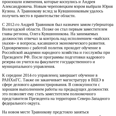
произошли изменения, которые коснулись и Андрея
Александровича. Новым череповецким мэром выбрали Юрия
Кузина. А Травникову вслед за Кувшинниковым удалось
получить место в правительстве области.
С 2012-го Андрей Травников был назначен замом губернатора
Вологодской области. Позже он стал первым заместителем
главы региона, Олега Кувшинникова. На занимаемых
должностях отвечал за контроль над исполнением «майских
указов» и вопросы, касавшиеся экономического развития.
Одновременно с работой политик проходит обучение в
Российской академии народного хозяйства и госслужбы при
Президенте РФ. После программы подготовки кадрового
резерва он учится на факультете государственного и
муниципального управления.
К середине 2014-го управленец завершает обучение в
РАНХиГС. Также он заканчивает магистратуру в ВШЭ в
сфере делового администрирования. В совокупности с
хорошим выполнением работы на предыдущих должностях
это позволяет ему стать заместителем полномочного
представителя Президента на территории Северо-Западного
федерального округа.
На новом месте Травникову предстояло заняться