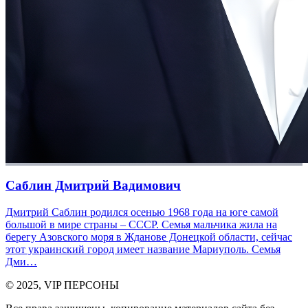
Саблин Дмитрий Вадимович
Дмитрий Саблин родился осенью 1968 года на юге самой
большой в мире страны – СССР. Семья мальчика жила на
берегу Азовского моря в Жданове Донецкой области, сейчас
этот украинский город имеет название Мариуполь. Семья
Дми…
© 2025, VIP ПЕРСОНЫ