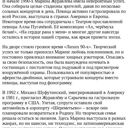
В начале 1990-х Марина Журавлёва имела невероятный успех.
Она собирала целые стадионы зрителей, давая по несколько
сольных концертов в день. Певица активно гастролировала по
всей России, выступала в странах Америки и Европы.
Некоторое время она сотрудничала с Театром прославленной
певицы Аллы Пугачёвой. Её композиции «Ах, черёмуха
белая!», «На сердце рана у меня» и многие другие навсегда
остались в истории нашей страны, как яркая примета эпохи.
На дворе стояло грозное время «Лихих 90-х». Творческий
успех не только приносил Марине любовь поклонников, но и
постоянно привлекал внимание хищных рэкетиров. Опасаясь
за свою безопасность, она была вынуждена ночевать в
гостиницах с пистолетом под подушкой и под присмотром
вооружённой охраны. Пользовались её популярностью и
аферисты-двойники, которые устраивали концерты вместо
певицы, выступая под фонограмму.
В 1992 г. Михаил Шуфутинский, эмигрировавший в Америку
в 1981 г., пригласил Журавлёву и Сарычева на гастрольную
программу в США. Улетая, супруги оставили свой
автомобиль в аэропорту «Шереметьево» – вскоре они
планировали возвратиться в Родину. Но творческая семья
решала остаться за океаном. Здесь Марина выступала в разных
жанрах, но ни шансон, ни технодэнс, ни латиноамериканская