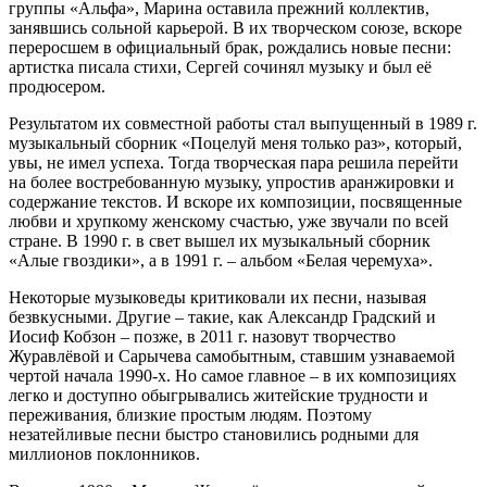
группы «Альфа», Марина оставила прежний коллектив,
занявшись сольной карьерой. В их творческом союзе, вскоре
переросшем в официальный брак, рождались новые песни:
артистка писала стихи, Сергей сочинял музыку и был её
продюсером.
Результатом их совместной работы стал выпущенный в 1989 г.
музыкальный сборник «Поцелуй меня только раз», который,
увы, не имел успеха. Тогда творческая пара решила перейти
на более востребованную музыку, упростив аранжировки и
содержание текстов. И вскоре их композиции, посвященные
любви и хрупкому женскому счастью, уже звучали по всей
стране. В 1990 г. в свет вышел их музыкальный сборник
«Алые гвоздики», а в 1991 г. – альбом «Белая черемуха».
Некоторые музыковеды критиковали их песни, называя
безвкусными. Другие – такие, как Александр Градский и
Иосиф Кобзон – позже, в 2011 г. назовут творчество
Журавлёвой и Сарычева самобытным, ставшим узнаваемой
чертой начала 1990-х. Но самое главное – в их композициях
легко и доступно обыгрывались житейские трудности и
переживания, близкие простым людям. Поэтому
незатейливые песни быстро становились родными для
миллионов поклонников.