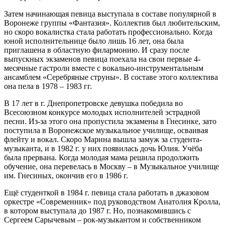
Затем начинающая певица выступала в составе популярной в
Воронеже группы «Фантазия». Коллектив был любительским,
но скоро вокалистка стала работать профессионально. Когда
юной исполнительнице было лишь 16 лет, она была
приглашена в областную филармонию. И сразу после
выпускных экзаменов певица поехала на свои первые 4-
месячные гастроли вместе с вокально-инструментальным
ансамблем «Серебряные струны». В составе этого коллектива
она пела в 1978 – 1983 гг.
В 17 лет в г. Днепропетровске девушка победила во
Всесоюзном конкурсе молодых исполнителей эстрадной
песни. Из-за этого она пропустила экзамены в Гнесинке, зато
поступила в Воронежское музыкальное училище, осваивая
флейту и вокал. Скоро Марина вышла замуж за студента-
музыканта, и в 1982 г. у них появилась дочь Юлия. Учёба
была прервана. Когда молодая мама решила продолжить
обучение, она перевелась в Москву – в Музыкальное училище
им. Гнесиных, окончив его в 1986 г.
Ещё студенткой в 1984 г. певица стала работать в джазовом
оркестре «Современник» под руководством Анатолия Кролла,
в котором выступала до 1987 г. Но, познакомившись с
Сергеем Сарычевым – рок-музыкантом и собственником