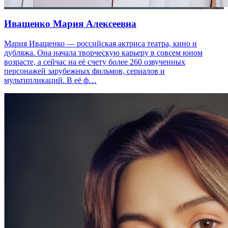
Иващенко Мария Алексеевна
Мария Иващенко — российская актриса театра, кино и
дубляжа. Она начала творческую карьеру в совсем юном
возрасте, а сейчас на её счету более 260 озвученных
персонажей зарубежных фильмов, сериалов и
мультипликаций. В её ф…