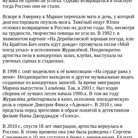
музыка не принесли успеха. Однако возвращаться в опасную
тогда Россию они не стали.
Вскоре в Америку к Марине переехали мать и дочь, у которой
диагностировали опухоль мозга. Тяжёлый недуг Юлии
отложил возвращение в Россию на долгие годы. Но, несмотря
на трудности, творчество певицы не угасло. В 1992 г. в
знаменитом картине «На Дерибасовской хорошая погода, или
На Брайтон-Бич опять идут дожди» прозвучала песня «Мой
поезд уехал» в исполнении Журавлёвой. Неоднократно
артистка пела в концертных залах, клубах, выступала на
уличных сценах и стадионах.
В 1998 г. снят видеоклип к её композиции «На сердце рана у
меня». Неоднократно выходили и другие музыкальные видео,
созданные из концертных записей. За время эмиграции
Марина выпустила 3 альбома. Так, в 2003 г. был издан
сборник её лучших песен начала 1990-х. В том же году
Журавлёва дебютировала в кино, исполнив эпизодическую
роль в сериале Дмитрия Фикса «Адвокат». В 2010 г. она
предстала перед зрителями в образе понятой в детективном
фильме Наны Джорджадзе «Голоса».
В 2010 г., спустя 18 лет эмиграции, артистка вернулась в
Россию. К этому времени она уже была разведена с Сергеем
Сарычевым и 10 лет состояла в браке с американцем. Её мать