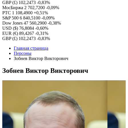
GBP (£)
102,2473
-0,83%
МосБиржа
2 702,7200
-0,09%
РТС
1 108,4900
+0,51%
S&P 500
6 840,5100
-0,09%
Dow Jones
47 560,2900
-0,38%
USD ($)
76,8084
-0,60%
EUR (€)
89,4267
-0,31%
GBP (£)
102,2473
-0,83%
Главная страница
Персоны
Зобнев Виктор Викторович
Зобнев Виктор Викторович