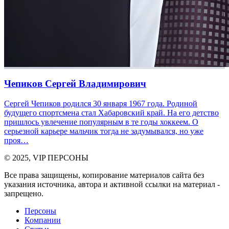
Чепиков Сергей Владимирович
Сергей Чепиков родился 30 января 1967 года. Родиной
будущего спортсмена стал Хабаровский край. На его детство
пришлось увлечение популярным в те годы хоккеем. О
серьезной карьере мальчик тогда не задумывался, но уже
проя…
© 2025, VIP ПЕРСОНЫ
Все права защищены, копирование материалов сайта без
указания источника, автора и активной ссылки на материал -
запрещено.
Персоны
Компании