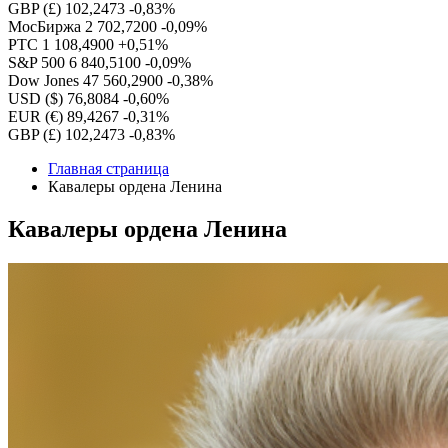
GBP (£)
102,2473
-0,83%
МосБиржа
2 702,7200
-0,09%
РТС
1 108,4900
+0,51%
S&P 500
6 840,5100
-0,09%
Dow Jones
47 560,2900
-0,38%
USD ($)
76,8084
-0,60%
EUR (€)
89,4267
-0,31%
GBP (£)
102,2473
-0,83%
Главная страница
Кавалеры ордена Ленина
Кавалеры ордена Ленина