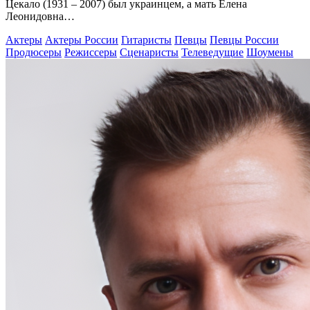
Цекало (1931 – 2007) был украинцем, а мать Елена
Леонидовна…
Актеры
Актеры России
Гитаристы
Певцы
Певцы России
Продюсеры
Режиссеры
Сценаристы
Телеведущие
Шоумены