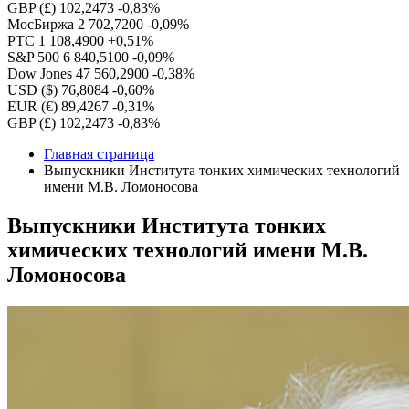
GBP (£)
102,2473
-0,83%
МосБиржа
2 702,7200
-0,09%
РТС
1 108,4900
+0,51%
S&P 500
6 840,5100
-0,09%
Dow Jones
47 560,2900
-0,38%
USD ($)
76,8084
-0,60%
EUR (€)
89,4267
-0,31%
GBP (£)
102,2473
-0,83%
Главная страница
Выпускники Института тонких химических технологий
имени М.В. Ломоносова
Выпускники Института тонких
химических технологий имени М.В.
Ломоносова