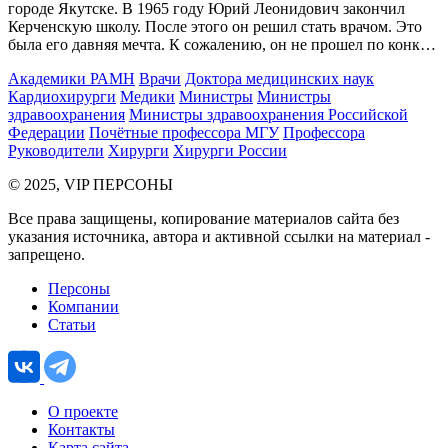
городе Якутске. В 1965 году Юрий Леонидович закончил
Керченскую школу. После этого он решил стать врачом. Это
была его давняя мечта. К сожалению, он не прошел по конк…
Академики РАМН
Врачи
Доктора медицинских наук
Кардиохирурги
Медики
Министры
Министры
здравоохранения
Министры здравоохранения Российской
Федерации
Почётные профессора МГУ
Профессора
Руководители
Хирурги
Хирурги России
© 2025, VIP ПЕРСОНЫ
Все права защищены, копирование материалов сайта без
указания источника, автора и активной ссылки на материал -
запрещено.
Персоны
Компании
Статьи
О проекте
Контакты
Карта сайта