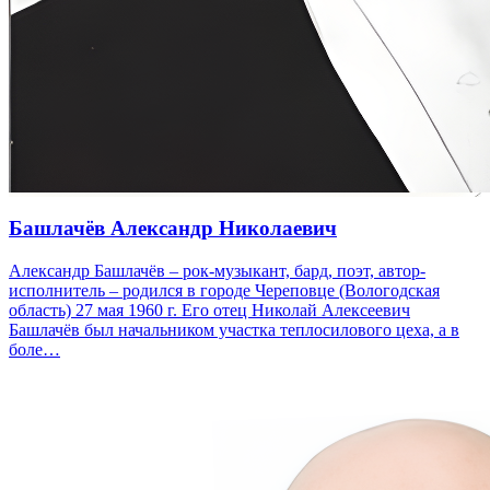
Башлачёв Александр Николаевич
Александр Башлачёв – рок-музыкант, бард, поэт, автор-
исполнитель – родился в городе Череповце (Вологодская
область) 27 мая 1960 г. Его отец Николай Алексеевич
Башлачёв был начальником участка теплосилового цеха, а в
боле…