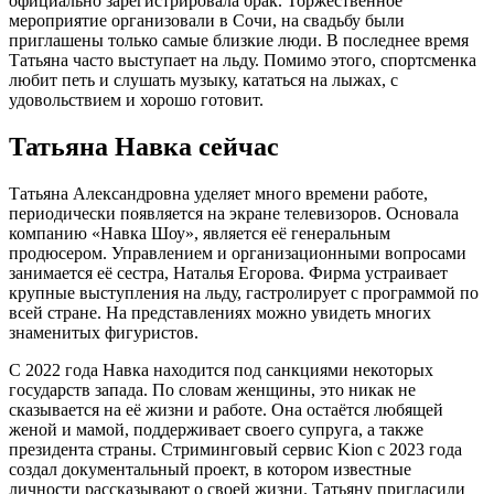
официально зарегистрировала брак. Торжественное
мероприятие организовали в Сочи, на свадьбу были
приглашены только самые близкие люди. В последнее время
Татьяна часто выступает на льду. Помимо этого, спортсменка
любит петь и слушать музыку, кататься на лыжах, с
удовольствием и хорошо готовит.
Татьяна Навка сейчас
Татьяна Александровна уделяет много времени работе,
периодически появляется на экране телевизоров. Основала
компанию «Навка Шоу», является её генеральным
продюсером. Управлением и организационными вопросами
занимается её сестра, Наталья Егорова. Фирма устраивает
крупные выступления на льду, гастролирует с программой по
всей стране. На представлениях можно увидеть многих
знаменитых фигуристов.
С 2022 года Навка находится под санкциями некоторых
государств запада. По словам женщины, это никак не
сказывается на её жизни и работе. Она остаётся любящей
женой и мамой, поддерживает своего супруга, а также
президента страны. Стриминговый сервис Kion с 2023 года
создал документальный проект, в котором известные
личности рассказывают о своей жизни. Татьяну пригласили