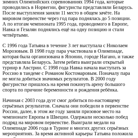
зимних Олимпийских соревнованиях 1994 года, которые
проводились в Норвегии, фигуристы представляли Беларусь.
После выступления заняли 11 место в общем зачёте. На
мировом первенстве через год пара поднялась до 5 позиции.
А по итогам чемпионата 1995 года, проводимого в Европе,
Навка и Гезалян поднялись ещё на одну позицию и стали
четвёртыми.
С 1996 года Татьяна в течение 3 лет выступала с Николаем
Морозовым. В 1998 году пара участвовала в Олимпиаде,
которая была организована в Японии, городе Нагано, и также
представляла Беларусь. Затем ребята выиграли открытый
турнир в Австрии. С 1998 года Навка начала выступать за
Россию в тандеме с Романом Костомаровым. Поначалу пара
не могла добиться значимых результатов. В 2000 году
фигуристке пришлось на время покинуть арену большого
спорта по причине беременности и рождения ребёнка.
Начиная с 2003 года дуэт смог добиться по-настоящему
серьёзных результатов. Сначала они победили в первенстве
России, далее, в этом же году заняли призовое место на
чемпионате Европы в Швеции. Одержали несколько побед
подряд на мировом первенстве. Выиграли медали на
Олимпиаде 2006 года в Турине и многих других серьёзных
мероприятиях. За время активной карьеры Татьяна положила