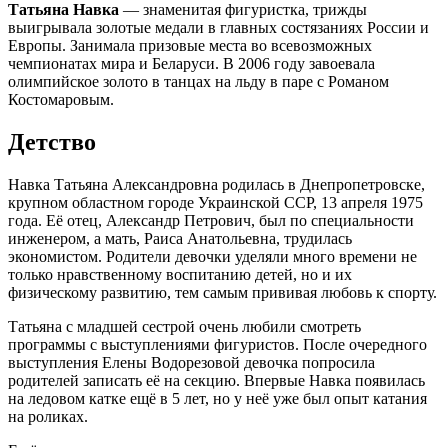
Татьяна Навка
— знаменитая фигуристка, трижды
выигрывала золотые медали в главных состязаниях России и
Европы. Занимала призовые места во всевозможных
чемпионатах мира и Беларуси. В 2006 году завоевала
олимпийское золото в танцах на льду в паре с Романом
Костомаровым.
Детство
Навка Татьяна Александровна родилась в Днепропетровске,
крупном областном городе Украинской ССР, 13 апреля 1975
года. Её отец, Александр Петрович, был по специальности
инженером, а мать, Раиса Анатольевна, трудилась
экономистом. Родители девочки уделяли много времени не
только нравственному воспитанию детей, но и их
физическому развитию, тем самым прививая любовь к спорту.
Татьяна с младшей сестрой очень любили смотреть
программы с выступлениями фигуристов. После очередного
выступления Елены Водорезовой девочка попросила
родителей записать её на секцию. Впервые Навка появилась
на ледовом катке ещё в 5 лет, но у неё уже был опыт катания
на роликах.