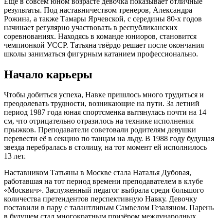
Ещё в совсем юном возрасте девочка показывает отличные
результаты. Под наставничеством тренеров, Александра
Рожина, а также Тамары Ярчевской, с середины 80-х годов
начинает регулярно участвовать в республиканских
соревнованиях. Находясь в команде юниоров, становится
чемпионкой УССР. Татьяна твёрдо решает после окончания
школы заниматься фигурным катанием профессионально.
Начало карьеры
Чтобы добиться успеха, Навке пришлось много трудиться и
преодолевать трудности, возникающие на пути. За летний
период 1987 года юная спортсменка вытянулась почти на 14
см, что отрицательно отразилось на технике исполнения
прыжков. Преподаватели советовали родителям девушки
перевести её в секцию по танцам на льду. В 1988 году будущая
звезда перебралась в столицу, на тот момент ей исполнилось
13 лет.
Наставником Татьяны в Москве стала Наталья Дубовая,
работавшая на тот период времени преподавателем в клубе
«Москвич». Заслуженный педагог выбрала среди большого
количества претендентов перспективную Навку. Девочку
поставили в пару с талантливым Самвелом Гезаляном. Парень
в будущем стал многократным призёром международных