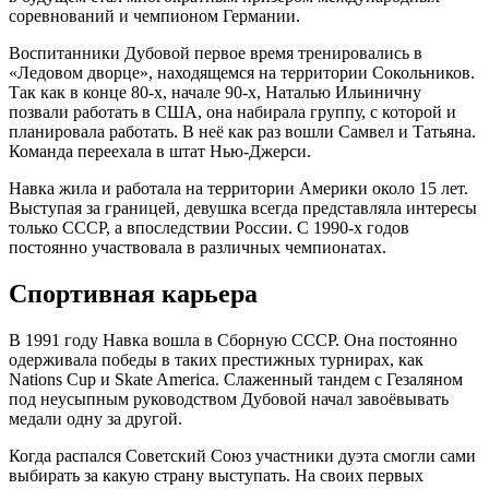
соревнований и чемпионом Германии.
Воспитанники Дубовой первое время тренировались в
«Ледовом дворце», находящемся на территории Сокольников.
Так как в конце 80-х, начале 90-х, Наталью Ильиничну
позвали работать в США, она набирала группу, с которой и
планировала работать. В неё как раз вошли Самвел и Татьяна.
Команда переехала в штат Нью-Джерси.
Навка жила и работала на территории Америки около 15 лет.
Выступая за границей, девушка всегда представляла интересы
только СССР, а впоследствии России. С 1990-х годов
постоянно участвовала в различных чемпионатах.
Спортивная карьера
В 1991 году Навка вошла в Сборную СССР. Она постоянно
одерживала победы в таких престижных турнирах, как
Nations Cup и Skate America. Слаженный тандем с Гезаляном
под неусыпным руководством Дубовой начал завоёвывать
медали одну за другой.
Когда распался Советский Союз участники дуэта смогли сами
выбирать за какую страну выступать. На своих первых