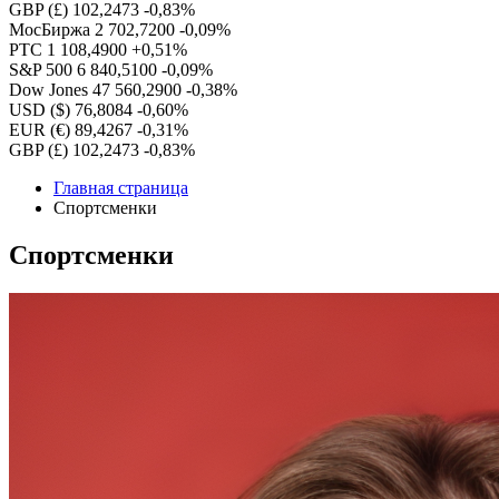
GBP (£)
102,2473
-0,83%
МосБиржа
2 702,7200
-0,09%
РТС
1 108,4900
+0,51%
S&P 500
6 840,5100
-0,09%
Dow Jones
47 560,2900
-0,38%
USD ($)
76,8084
-0,60%
EUR (€)
89,4267
-0,31%
GBP (£)
102,2473
-0,83%
Главная страница
Спортсменки
Спортсменки