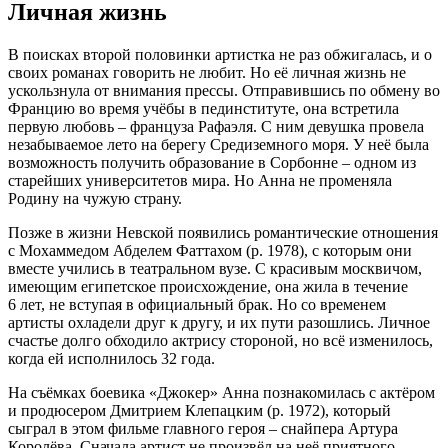
Личная жизнь
В поисках второй половинки артистка не раз обжигалась, и о
своих романах говорить не любит. Но её личная жизнь не
ускользнула от внимания прессы. Отправившись по обмену во
Францию во время учёбы в пединституте, она встретила
первую любовь – француза Рафаэля. С ним девушка провела
незабываемое лето на берегу Средиземного моря. У неё была
возможность получить образование в Сорбонне – одном из
старейших университетов мира. Но Анна не променяла
Родину на чужую страну.
Позже в жизни Невской появились романтические отношения
с Мохаммедом Абделем Фаттахом (р. 1978), с которым они
вместе учились в театральном вузе. С красивым москвичом,
имеющим египетское происхождение, она жила в течение
6 лет, не вступая в официальный брак. Но со временем
артисты охладели друг к другу, и их пути разошлись. Личное
счастье долго обходило актрису стороной, но всё изменилось,
когда ей исполнилось 32 года.
На съёмках боевика «Джокер» Анна познакомилась с актёром
и продюсером Дмитрием Клепацким (р. 1972), который
сыграл в этом фильме главного героя – снайпера Артура
Королёва. Сначала артист не произвёл на неё приятного