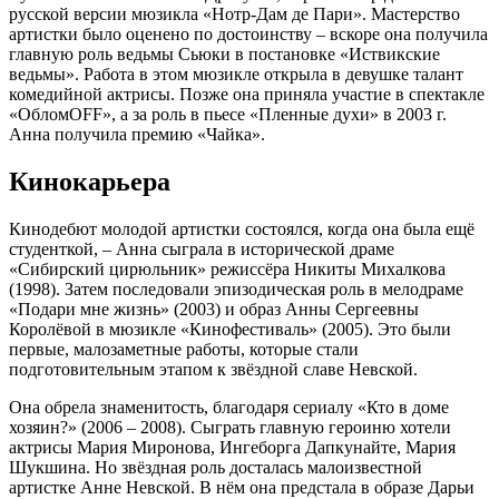
русской версии мюзикла «Нотр-Дам де Пари». Мастерство
артистки было оценено по достоинству – вскоре она получила
главную роль ведьмы Сьюки в постановке «Иствикские
ведьмы». Работа в этом мюзикле открыла в девушке талант
комедийной актрисы. Позже она приняла участие в спектакле
«ОбломOFF», а за роль в пьесе «Пленные духи» в 2003 г.
Анна получила премию «Чайка».
Кинокарьера
Кинодебют молодой артистки состоялся, когда она была ещё
студенткой, – Анна сыграла в исторической драме
«Сибирский цирюльник» режиссёра Никиты Михалкова
(1998). Затем последовали эпизодическая роль в мелодраме
«Подари мне жизнь» (2003) и образ Анны Сергеевны
Королёвой в мюзикле «Кинофестиваль» (2005). Это были
первые, малозаметные работы, которые стали
подготовительным этапом к звёздной славе Невской.
Она обрела знаменитость, благодаря сериалу «Кто в доме
хозяин?» (2006 – 2008). Сыграть главную героиню хотели
актрисы Мария Миронова, Ингеборга Дапкунайте, Мария
Шукшина. Но звёздная роль досталась малоизвестной
артистке Анне Невской. В нём она предстала в образе Дарьи