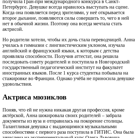
получила Гран-при международного конкурса в Санкт-
Петербурге. Девушке всегда нравилось выступать на сцене.
Когда она появляется перед зрителями, у неё открывается
второе дыхание, появляются силы совершить то, чего в ней
нет в обычной жизни. Поэтому она всегда мечтала стать
актрисой.
Но родители хотели, чтобы их дочь стала переводчицей. Анна
училась в гимназии с лингвистическим уклоном, изучала
английский и французский языки, к которым с детства
проявляла способности. Получив аттестат, она решила
последовать совету родителей и поступила в Новгородский
государственный педагогический институт на факультет
иностранных языков. После 1 курса студентка побывала на
стажировке во Франции. Однако учёба не приносила девушке
удовольствия.
Актриса мюзиклов
Поняв, что ей не нужна никакая другая профессия, кроме
актёрской, Анна шокировала своих родителей – забрала
документы из вуза и отправилась на покорение столицы.
Талантливая девушка с выдающимися музыкальными
способностями с первого раза поступила в ГИТИС. Она была
зачислена на экспериментальный курс Олега Львовича