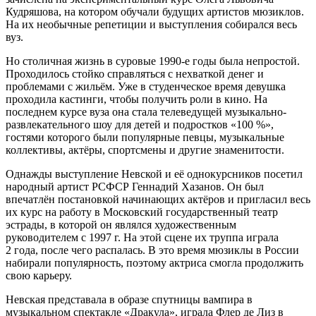
Кудряшова, на котором обучали будущих артистов мюзиклов.
На их необычные репетиции и выступления собирался весь
вуз.
Но столичная жизнь в суровые 1990-е годы была непростой.
Проходилось стойко справляться с нехваткой денег и
проблемами с жильём. Уже в студенческое время девушка
проходила кастинги, чтобы получить роли в кино. На
последнем курсе вуза она стала телеведущей музыкально-
развлекательного шоу для детей и подростков «100 %»,
гостями которого были популярные певцы, музыкальные
коллективы, актёры, спортсмены и другие знаменитости.
Однажды выступление Невской и её однокурсников посетил
народный артист РСФСР Геннадий Хазанов. Он был
впечатлён постановкой начинающих актёров и пригласил весь
их курс на работу в Московский государственный театр
эстрады, в которой он являлся художественным
руководителем с 1997 г. На этой сцене их труппа играла
2 года, после чего распалась. В это время мюзиклы в России
набирали популярность, поэтому актриса смогла продолжить
свою карьеру.
Невская представала в образе спутницы вампира в
музыкальном спектакле «Дракула», играла Флер де Лиз в