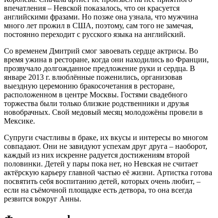
впечатления – Невской показалось, что он красуется
английскими фразами. Но позже она узнала, что мужчина
много лет прожил в США, поэтому, сам того не замечая,
постоянно переходит с русского языка на английский.
Со временем Дмитрий смог завоевать сердце актрисы. Во
время ужина в ресторане, когда они находились во Франции,
прозвучало долгожданное предложение руки и сердца. В
январе 2013 г. влюблённые поженились, организовав
выездную церемонию бракосочетания в ресторане,
расположенном в центре Москвы. Гостями свадебного
торжества были только близкие родственники и друзья
новобрачных. Свой медовый месяц молодожёны провели в
Мексике.
Супруги счастливы в браке, их вкусы и интересы во многом
совпадают. Они не завидуют успехам друг друга – наоборот,
каждый из них искренне радуется достижениям второй
половинки. Детей у пары пока нет, но Невская не считает
актёрскую карьеру главной частью её жизни. Артистка готова
посвятить себя воспитанию детей, которых очень любит, –
если на съёмочной площадке есть детвора, то она всегда
резвится вокруг Анны.