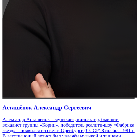
Асташёнок Александр Сергеевич
Александр Асташёнок – музыкант, киноактёр, бывший
вокалист группы «Корни», победитель реалити-шоу «Фабрика
звёзд» – появился на свет в Оренбурге (СССР) 8 ноября 1981 г.
В детстве юный артист был увлечён музыкой и танцами…