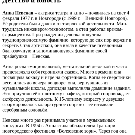
Анна Невская
– актриса театра и кино – появилась на свет 4
февраля 1977 г. в Новгороде (с 1999 г. – Великий Новгород).
Её родители были далеки от творческой деятельности. Мать
трудилась инженером-технологом, а отец работал врачом-
фармацевтом. При рождении девочка получила
труднопроизносимую фамилию, которую до сих пор держит в
секрете. Став артисткой, она взяла в качестве псевдонима
благозвучную и запоминающуюся фамилию своей
прабабушки – Невская.
Анна росла эмоциональной, мечтательной девочкой и часто
представляла себя героинями сказок. Много времени она
посвящала вокалу и игре на фортепиано. Когда её сверстники
веселились до вечера во дворе, она, вернувшись из
музыкальной школы, допоздна выполняла домашние задания.
Это приучило её к плотному графику, который сопровождает
актёрскую деятельность. К 15-летнему возрасту у девушки
сформировалось колоратурное сопрано – её называли
серебряным соловьём.
Невская много раз принимала участие в музыкальных
конкурсах. В 1994 г. Анна стала обладателем Гран-при
новгородского фестиваля «Волховские зори». Через год она