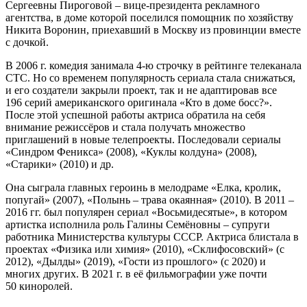
Сергеевны Пироговой – вице-президента рекламного
агентства, в доме которой поселился помощник по хозяйству
Никита Воронин, приехавший в Москву из провинции вместе
с дочкой.
В 2006 г. комедия занимала 4-ю строчку в рейтинге телеканала
СТС. Но со временем популярность сериала стала снижаться,
и его создатели закрыли проект, так и не адаптировав все
196 серий американского оригинала «Кто в доме босс?».
После этой успешной работы актриса обратила на себя
внимание режиссёров и стала получать множество
приглашений в новые телепроекты. Последовали сериалы
«Синдром Феникса» (2008), «Куклы колдуна» (2008),
«Старики» (2010) и др.
Она сыграла главных героинь в мелодраме «Елка, кролик,
попугай» (2007), «Полынь – трава окаянная» (2010). В 2011 –
2016 гг. был популярен сериал «Восьмидесятые», в котором
артистка исполнила роль Галины Семёновны – супруги
работника Министерства культуры СССР. Актриса блистала в
проектах «Физика или химия» (2010), «Склифосовский» (с
2012), «Дылды» (2019), «Гости из прошлого» (с 2020) и
многих других. В 2021 г. в её фильмографии уже почти
50 киноролей.