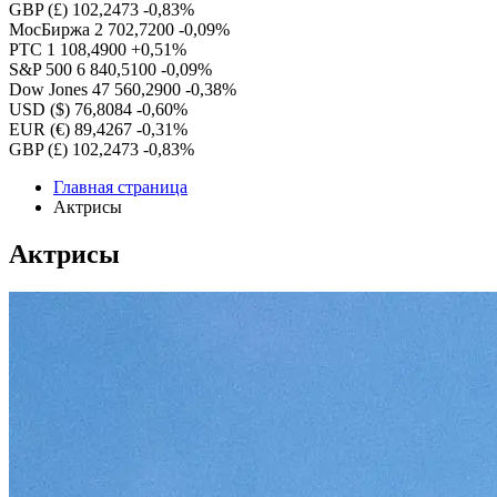
GBP (£)
102,2473
-0,83%
МосБиржа
2 702,7200
-0,09%
РТС
1 108,4900
+0,51%
S&P 500
6 840,5100
-0,09%
Dow Jones
47 560,2900
-0,38%
USD ($)
76,8084
-0,60%
EUR (€)
89,4267
-0,31%
GBP (£)
102,2473
-0,83%
Главная страница
Актрисы
Актрисы