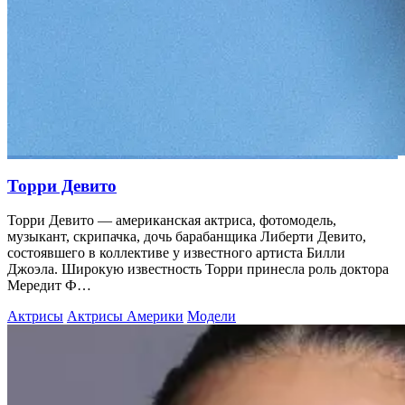
Торри Девито
Торри Девито — американская актриса, фотомодель,
музыкант, скрипачка, дочь барабанщика Либерти Девито,
состоявшего в коллективе у известного артиста Билли
Джоэла. Широкую известность Торри принесла роль доктора
Мередит Ф…
Актрисы
Актрисы Америки
Модели