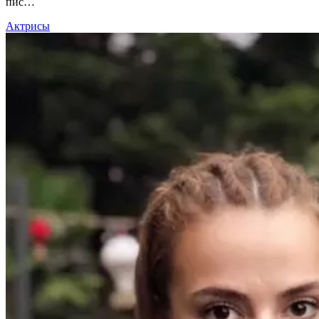
пис…
Актрисы