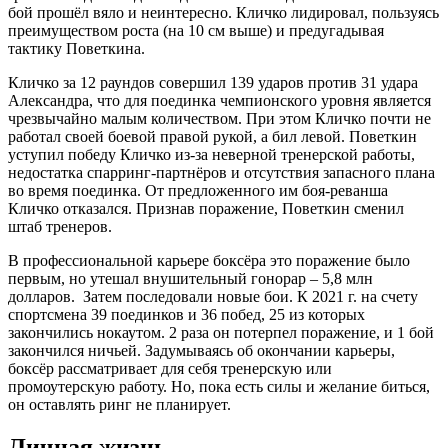
бой прошёл вяло и неинтересно. Кличко лидировал, пользуясь
преимуществом роста (на 10 см выше) и предугадывая
тактику Поветкина.
Кличко за 12 раундов совершил 139 ударов против 31 удара
Александра, что для поединка чемпионского уровня является
чрезвычайно малым количеством. При этом Кличко почти не
работал своей боевой правой рукой, а бил левой. Поветкин
уступил победу Кличко из-за неверной тренерской работы,
недостатка спарринг-партнёров и отсутствия запасного плана
во время поединка. От предложенного им боя-реванша
Кличко отказался. Признав поражение, Поветкин сменил
штаб тренеров.
В профессиональной карьере боксёра это поражение было
первым, но утешал внушительный гонорар – 5,8 млн
долларов. Затем последовали новые бои. К 2021 г. на счету
спортсмена 39 поединков и 36 побед, 25 из которых
закончились нокаутом. 2 раза он потерпел поражение, и 1 бой
закончился ничьей. Задумываясь об окончании карьеры,
боксёр рассматривает для себя тренерскую или
промоутерскую работу. Но, пока есть силы и желание биться,
он оставлять ринг не планирует.
Личная жизнь