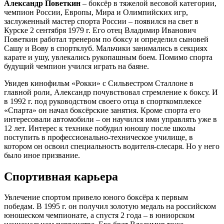
Александр Поветкин
– боксёр в тяжелой весовой категории,
чемпион России, Европы, Мира и Олимпийских игр,
заслуженный мастер спорта России – появился на свет в
Курске 2 сентября 1979 г. Его отец Владимир Иванович
Поветкин работал тренером по боксу и определил сыновей
Сашу и Вову в спортклуб. Мальчики занимались в секциях
карате и ушу, увлекались рукопашным боем. Помимо спорта
будущий чемпион учился играть на баяне.
Увидев кинофильм «Рокки» с Сильвестром Сталлоне в
главной роли, Александр почувствовал стремление к боксу. И
в 1992 г. под руководством своего отца в спорткомплексе
«Спарта» он начал боксёрские занятия. Кроме спорта его
интересовали автомобили – он научился ими управлять уже в
12 лет. Интерес к технике побудил юношу после школы
поступить в профессионально-техническое училище, в
котором он освоил специальность водителя-слесаря. Но у него
было иное призвание.
Спортивная карьера
Увлечение спортом привело юного боксёра к первым
победам. В 1995 г. он получил золотую медаль на российском
юношеском чемпионате, а спустя 2 года – в юниорском