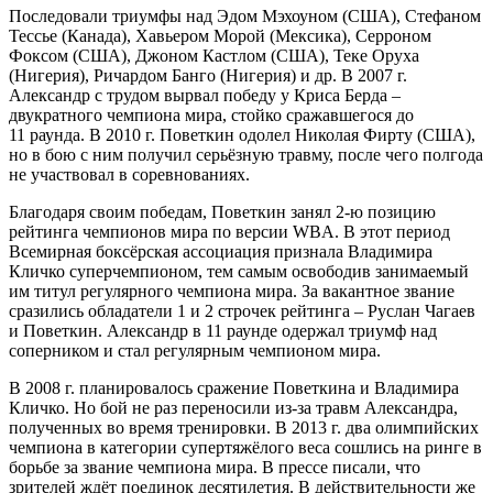
Последовали триумфы над Эдом Мэхоуном (США), Стефаном
Тессье (Канада), Хавьером Морой (Мексика), Серроном
Фоксом (США), Джоном Кастлом (США), Теке Оруха
(Нигерия), Ричардом Банго (Нигерия) и др. В 2007 г.
Александр с трудом вырвал победу у Криса Берда –
двукратного чемпиона мира, стойко сражавшегося до
11 раунда. В 2010 г. Поветкин одолел Николая Фирту (США),
но в бою с ним получил серьёзную травму, после чего полгода
не участвовал в соревнованиях.
Благодаря своим победам, Поветкин занял 2-ю позицию
рейтинга чемпионов мира по версии WBA. В этот период
Всемирная боксёрская ассоциация признала Владимира
Кличко суперчемпионом, тем самым освободив занимаемый
им титул регулярного чемпиона мира. За вакантное звание
сразились обладатели 1 и 2 строчек рейтинга – Руслан Чагаев
и Поветкин. Александр в 11 раунде одержал триумф над
соперником и стал регулярным чемпионом мира.
В 2008 г. планировалось сражение Поветкина и Владимира
Кличко. Но бой не раз переносили из-за травм Александра,
полученных во время тренировки. В 2013 г. два олимпийских
чемпиона в категории супертяжёлого веса сошлись на ринге в
борьбе за звание чемпиона мира. В прессе писали, что
зрителей ждёт поединок десятилетия. В действительности же