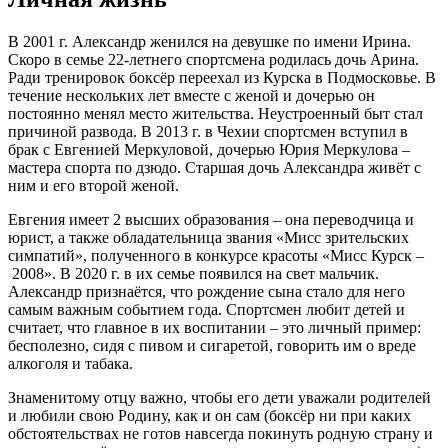
В 2001 г. Александр женился на девушке по имени Ирина.
Скоро в семье 22-летнего спортсмена родилась дочь Арина.
Ради тренировок боксёр переехал из Курска в Подмосковье. В
течение нескольких лет вместе с женой и дочерью он
постоянно менял место жительства. Неустроенный быт стал
причиной развода. В 2013 г. в Чехии спортсмен вступил в
брак с Евгенией Меркуловой, дочерью Юрия Меркулова –
мастера спорта по дзюдо. Старшая дочь Александра живёт с
ним и его второй женой.
Евгения имеет 2 высших образования – она переводчица и
юрист, а также обладательница звания «Мисс зрительских
симпатий», полученного в конкурсе красоты «Мисс Курск –
2008». В 2020 г. в их семье появился на свет мальчик.
Александр признаётся, что рождение сына стало для него
самым важным событием года. Спортсмен любит детей и
считает, что главное в их воспитании – это личный пример:
бесполезно, сидя с пивом и сигаретой, говорить им о вреде
алкоголя и табака.
Знаменитому отцу важно, чтобы его дети уважали родителей
и любили свою Родину, как и он сам (боксёр ни при каких
обстоятельствах не готов навсегда покинуть родную страну и