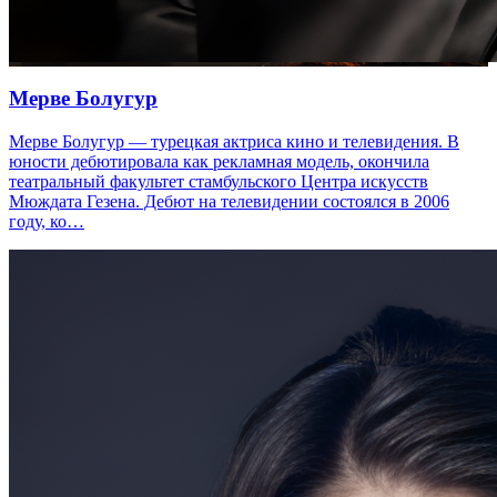
Мерве Болугур
Мерве Болугур — турецкая актриса кино и телевидения. В
юности дебютировала как рекламная модель, окончила
театральный факультет стамбульского Центра искусств
Мюждата Гезена. Дебют на телевидении состоялся в 2006
году, ко…