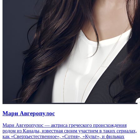
Мари Авгеропулос
Мари Авгеропулос — актриса греческого происхождения
родом из Канады, известная своим участием в таких сериалах,
как «Сверхъестественное», «Сотня», «Культ», и фильмах