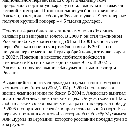
национальном первенстве. Его брат Владимир тоже
продолжил спортивную карьеру и стал выступать в тяжёлой
весовой категории. После окончания учебного заведения
Александр вступил в сборную России и уже в 19 лет впервые
получил крупный гонорар – 4,5 тысячи долларов.
Поветкин 4 раза бился на чемпионатах по кикбоксингу,
каждый раз выигрывая золото. В 2000 г. он стал чемпионом
России по боксу в категории до 91 кг. В 2001 г. спортсмен
перешёл в категорию супертяжёлого веса. В 2001 г. он
получил первое место на Играх доброй воли, в том же году и
в 2002 г. Поветкин в качестве любителя побеждал в
чемпионате России в категории свыше 91 кг. В 2002 г.
Александр получил звание «Заслуженный мастер спорта
России».
Выдающийся спортсмен дважды получал золотые медали на
чемпионатах Европы (2002, 2004). В 2003 г. он завоевал
звание чемпиона мира по боксу. В 2004 г. Александр выиграл
золото на Летних Олимпийских играх. Он участвовал в 132-х
любительских соревнованиях и 125 раз в них одержал победу.
В 2005 г. спортсмен перешёл в профессиональный спорт. Его
первым противником в этой категории был боксёр Мухаммед
Али Дурмаз из Германии, которого россиянин победил уже во
2-м раунде.