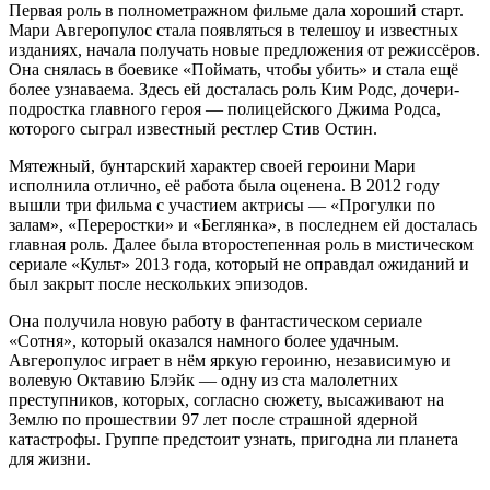
Первая роль в полнометражном фильме дала хороший старт.
Мари Авгеропулос стала появляться в телешоу и известных
изданиях, начала получать новые предложения от режиссёров.
Она снялась в боевике «Поймать, чтобы убить» и стала ещё
более узнаваема. Здесь ей досталась роль Ким Родс, дочери-
подростка главного героя — полицейского Джима Родса,
которого сыграл известный рестлер Стив Остин.
Мятежный, бунтарский характер своей героини Мари
исполнила отлично, её работа была оценена. В 2012 году
вышли три фильма с участием актрисы — «Прогулки по
залам», «Переростки» и «Беглянка», в последнем ей досталась
главная роль. Далее была второстепенная роль в мистическом
сериале «Культ» 2013 года, который не оправдал ожиданий и
был закрыт после нескольких эпизодов.
Она получила новую работу в фантастическом сериале
«Сотня», который оказался намного более удачным.
Авгеропулос играет в нём яркую героиню, независимую и
волевую Октавию Блэйк — одну из ста малолетних
преступников, которых, согласно сюжету, высаживают на
Землю по прошествии 97 лет после страшной ядерной
катастрофы. Группе предстоит узнать, пригодна ли планета
для жизни.