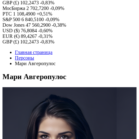
GBP (£)
102,2473
-0,83%
МосБиржа
2 702,7200
-0,09%
РТС
1 108,4900
+0,51%
S&P 500
6 840,5100
-0,09%
Dow Jones
47 560,2900
-0,38%
USD ($)
76,8084
-0,60%
EUR (€)
89,4267
-0,31%
GBP (£)
102,2473
-0,83%
Главная страница
Персоны
Мари Авгеропулос
Мари Авгеропулос