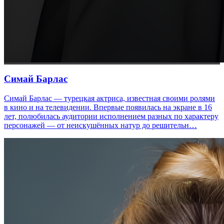
Симай Барлас
Симай Барлас — турецкая актриса, известная своими ролями
в кино и на телевидении. Впервые появилась на экране в 16
лет, полюбилась аудитории исполнением разных по характеру
персонажей — от неискушённых натур до решительн…