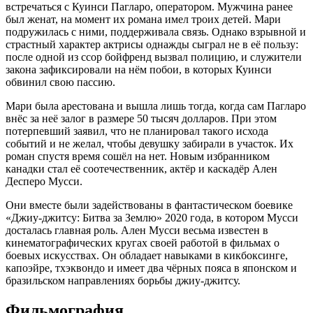
встречаться с Куинси Пагларо, оператором. Мужчина ранее
был женат, на момент их романа имел троих детей. Мари
подружилась с ними, поддерживала связь. Однако взрывной и
страстный характер актрисы однажды сыграл не в её пользу:
после одной из ссор бойфренд вызвал полицию, и служители
закона зафиксировали на нём побои, в которых Куинси
обвинил свою пассию.
Мари была арестована и вышла лишь тогда, когда сам Пагларо
внёс за неё залог в размере 50 тысяч долларов. При этом
потерпевший заявил, что не планировал такого исхода
событий и не желал, чтобы девушку забирали в участок. Их
роман спустя время сошёл на нет. Новым избранником
канадки стал её соотечественник, актёр и каскадёр Ален
Десперо Мусси.
Они вместе были задействованы в фантастическом боевике
«Джиу-джитсу: Битва за Землю» 2020 года, в котором Мусси
досталась главная роль. Ален Мусси весьма известен в
кинематографических кругах своей работой в фильмах о
боевых искусствах. Он обладает навыками в кикбоксинге,
капоэйре, тхэквондо и имеет два чёрных пояса в японском и
бразильском направлениях борьбы джиу-джитсу.
Фильмография