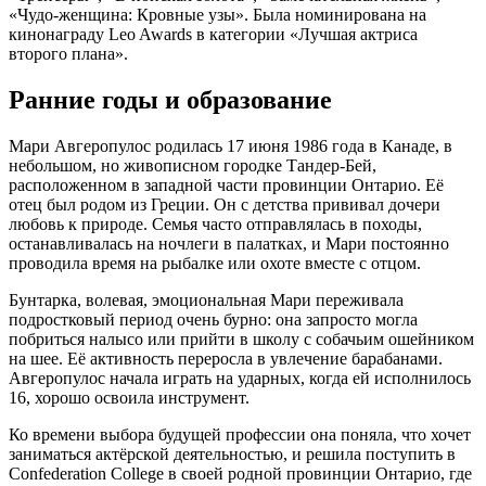
«Чудо-женщина: Кровные узы». Была номинирована на
кинонаграду Leo Awards в категории «Лучшая актриса
второго плана».
Ранние годы и образование
Мари Авгеропулос родилась 17 июня 1986 года в Канаде, в
небольшом, но живописном городке Тандер-Бей,
расположенном в западной части провинции Онтарио. Её
отец был родом из Греции. Он с детства прививал дочери
любовь к природе. Семья часто отправлялась в походы,
останавливалась на ночлеги в палатках, и Мари постоянно
проводила время на рыбалке или охоте вместе с отцом.
Бунтарка, волевая, эмоциональная Мари переживала
подростковый период очень бурно: она запросто могла
побриться налысо или прийти в школу с собачьим ошейником
на шее. Её активность переросла в увлечение барабанами.
Авгеропулос начала играть на ударных, когда ей исполнилось
16, хорошо освоила инструмент.
Ко времени выбора будущей профессии она поняла, что хочет
заниматься актёрской деятельностью, и решила поступить в
Confederation College в своей родной провинции Онтарио, где