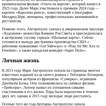
криминальном фильме «Охота на короля», который вышел в
2023 году. Далее Мари участвовала в премьере 2024 года —
картине «Королева ринга», повествующей о биографии
Милдред Бёрк, женщины, профессионально занимавшейся
рестлингом.
Помимо этого, Авгеропулос снялась в американском триллере
«Художник» режиссёра Кимани Рэя Смита и присоединилась
к актёрскому составу сериала «Шальные карты». Сейчас
готовятся к выходу два боевика производства США с
рабочими названиями «Get Sideways» и «Pray for Me: Key to
Freedom», а также канадская комедия «Super Dicks».
Личная жизнь
В 2013 году Мари Авгеропулос попала на страницы многих
известных изданий из-за своего романа с Тейлором Лотнером,
популярным актёром из франшизы «Сумерки», игравшим
Джейкоба Блэка. Они познакомились на съёмках фильма
«Трейсеры», Лотнер назвал их отношения самыми
счастливыми в его жизни. Пара была неразлучна в течение
двух лет, однако в 2015 году молодые люди расстались.
Осенью того же года бунтарка Авгеропулос начала