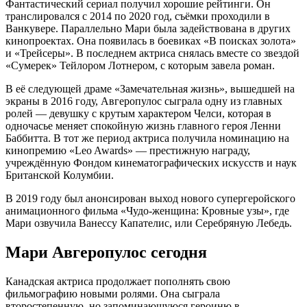
Фантастический сериал получил хорошие рейтинги. Он
транслировался с 2014 по 2020 год, съёмки проходили в
Ванкувере. Параллельно Мари была задействована в других
кинопроектах. Она появилась в боевиках «В поисках золота»
и «Трейсеры». В последнем актриса снялась вместе со звездой
«Сумерек» Тейлором Лотнером, с которым завела роман.
В её следующей драме «Замечательная жизнь», вышедшей на
экраны в 2016 году, Авгеропулос сыграла одну из главных
ролей — девушку с крутым характером Челси, которая в
одночасье меняет спокойную жизнь главного героя Ленни
Баббитта. В тот же период актриса получила номинацию на
кинопремию «Leo Awards» — престижную награду,
учреждённую Фондом кинематографических искусств и наук
Британской Колумбии.
В 2019 году был анонсирован выход нового супергеройского
анимационного фильма «Чудо-женщина: Кровные узы», где
Мари озвучила Ванессу Капателис, или Серебряную Лебедь.
Мари Авгеропулос сегодня
Канадская актриса продолжает пополнять свою
фильмографию новыми ролями. Она сыграла
второстепенную, но запоминающуюся героиню в