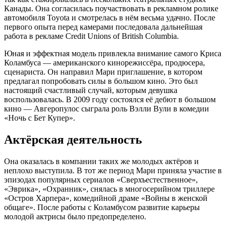
Канады. Она согласилась поучаствовать в рекламном ролике
автомобиля Toyota и смотрелась в нём весьма удачно. После
первого опыта перед камерами последовала дальнейшая
работа в рекламе Credit Unions of British Columbia.
Юная и эффектная модель привлекла внимание самого Криса
Коламбуса — американского кинорежиссёра, продюсера,
сценариста. Он направил Мари приглашение, в котором
предлагал попробовать силы в большом кино. Это был
настоящий счастливый случай, которым девушка
воспользовалась. В 2009 году состоялся её дебют в большом
кино — Авгеропулос сыграла роль Вэлли Вули в комедии
«Ночь с Бет Купер».
Актёрская деятельность
Она оказалась в компании таких же молодых актёров и
неплохо выступила. В тот же период Мари приняла участие в
эпизодах популярных сериалов «Сверхъестественное»,
«Эврика», «Охранник», снялась в многосерийном триллере
«Остров Харпера», комедийной драме «Войны в женской
общаге». После работы с Коламбусом развитие карьеры
молодой актрисы было предопределено.