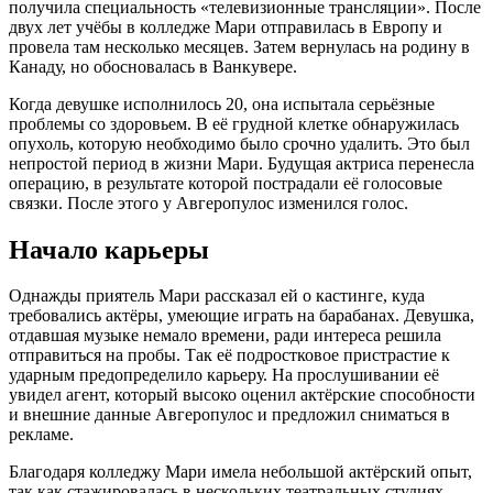
получила специальность «телевизионные трансляции». После
двух лет учёбы в колледже Мари отправилась в Европу и
провела там несколько месяцев. Затем вернулась на родину в
Канаду, но обосновалась в Ванкувере.
Когда девушке исполнилось 20, она испытала серьёзные
проблемы со здоровьем. В её грудной клетке обнаружилась
опухоль, которую необходимо было срочно удалить. Это был
непростой период в жизни Мари. Будущая актриса перенесла
операцию, в результате которой пострадали её голосовые
связки. После этого у Авгеропулос изменился голос.
Начало карьеры
Однажды приятель Мари рассказал ей о кастинге, куда
требовались актёры, умеющие играть на барабанах. Девушка,
отдавшая музыке немало времени, ради интереса решила
отправиться на пробы. Так её подростковое пристрастие к
ударным предопределило карьеру. На прослушивании её
увидел агент, который высоко оценил актёрские способности
и внешние данные Авгеропулос и предложил сниматься в
рекламе.
Благодаря колледжу Мари имела небольшой актёрский опыт,
так как стажировалась в нескольких театральных студиях