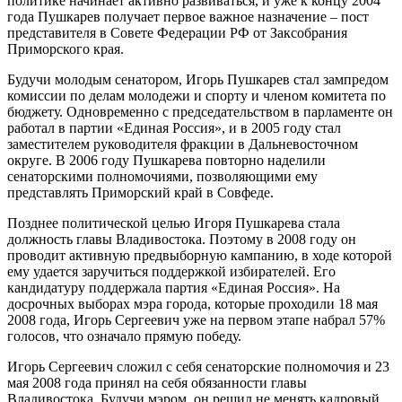
политике начинает активно развиваться, и уже к концу 2004
года Пушкарев получает первое важное назначение – пост
представителя в Совете Федерации РФ от Заксобрания
Приморского края.
Будучи молодым сенатором, Игорь Пушкарев стал зампредом
комиссии по делам молодежи и спорту и членом комитета по
бюджету. Одновременно с председательством в парламенте он
работал в партии «Единая Россия», и в 2005 году стал
заместителем руководителя фракции в Дальневосточном
округе. В 2006 году Пушкарева повторно наделили
сенаторскими полномочиями, позволяющими ему
представлять Приморский край в Совфеде.
Позднее политической целью Игоря Пушкарева стала
должность главы Владивостока. Поэтому в 2008 году он
проводит активную предвыборную кампанию, в ходе которой
ему удается заручиться поддержкой избирателей. Его
кандидатуру поддержала партия «Единая Россия». На
досрочных выборах мэра города, которые проходили 18 мая
2008 года, Игорь Сергеевич уже на первом этапе набрал 57%
голосов, что означало прямую победу.
Игорь Сергеевич сложил с себя сенаторские полномочия и 23
мая 2008 года принял на себя обязанности главы
Владивостока. Будучи мэром, он решил не менять кадровый