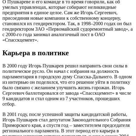
О Пушкареве и его команде в то время говорили, как об
умелых управленцах, которые собирают неликвидные
предприятия в единое целое. Сам же Игорь Сергеевич,
присоединяя новые компании к собственному концерну,
становился их гендиректором. Так, в 1998–2000 годах он был
гендиректором ЗАО «Первомайский судоремонтный завод», а
с 2000-го года занимал аналогичный пост в ОАО
«Спасскцемент».
Карьера в политике
В 2000 году Игорь Пушкарев решил направить свои силы в
политическое русло. Он начал с избрания на должность
парламентария в городскую думу Спасска-Дальнего. В одном
из интервью он поделился, что его решение уйти в политику
было связано с желанием улучшить жизнь горожан. Игорь
Сергеевич баллотировался от завода «Спасскцемент» в числе
9 кандидатов и стал одним из 7 участников, прошедших
отбор.
В 2001 году, после успешной защиты кандидатской работы,
Игорь Пушкарев стал депутатом Законодательного Собрания
Приморского края, а спустя год – заместителем председателя
регионального парламента. В этот период его карьера в