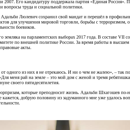
2007. Его кандидатуру поддержала партия «Единая Россия». По
и вопросы труда и социальной политики.
о Адальби Люлевич сохранил свой мандат и перешёл в профиль
актов для улучшения мировой торговли, борьбы с терроризмом,
льности боевиков.
о земляка на парламентских выборах 2017 года. В составе VII 
омитете по внешней политике России. За время работы в высше
 правовые акты.
 от одного из них я не отрекаюсь. И ни о чем не жалею», – так
 «Для меня рай на земле – это мой дом с женой и тремя ребятишк
нуне своего пятидесятилетия.
к сюрпризам, которые преподносит жизнь. Адальби Шхагошев по-
 кажется, добрую половину из задуманного мне уже удалось воп
тельности.