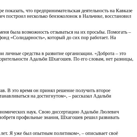
показать, что предпринимательская деятельность на Кавказе
ч построил несколько бензоколонок в Нальчике, восстановил
еня была возможность отзываться на их просьбы. Помогать –
 фонд «Солидарность», который до сих пор работает. На
 личные средства в развитие организации. «Доброта – это
орительности Адальби Шхагошев. По его словам, нет разницы,
в. В это время он принял решение получить второе
танавливаться на достигнутом», – рассказал Адальби
кономических наук. Свою диссертацию Адальби Люлевич
иобретя профильные знания, Шхагошев решил развивать
лет. Я уже был опытным политиком», – описывает своё