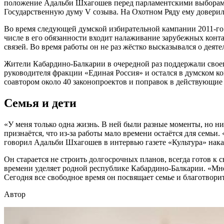
положение Адальби Шхагошев перед парламентскими выборами 
Государственную думу V созыва. На Охотном Ряду ему доверил
Во время следующей думской избирательной кампании 2011-г
числе в его обязанности входит налаживание зарубежных конт
связей. Во время работы он не раз жёстко высказывался о деяте
Жители Кабардино-Балкарии в очередной раз поддержали своег
руководителя фракции «Единая Россия» и остался в думском к
соавтором около 40 законопроектов и поправок в действующие
Семья и дети
«У меня только одна жизнь. В ней были разные моменты, но ни
признаётся, что из-за работы мало времени остаётся для семьи.
говорил Адальби Шхагошев в интервью газете «Культура» нака
Он старается не строить долгосрочных планов, всегда готов 
времени уделяет родной республике Кабардино-Балкарии. «Мне
Сегодня все свободное время он посвящает семье и благотвори
Автор