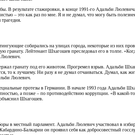
бы. В результате стажировки, в конце 1991-го Адальби Люлеви
чистью – это как раз по мне. Я и не думал, что могу быть полез
 трагедия.
тингующие собирались на улицах города, некоторые из них пров
ю гранату. Лейтенант Шхагошев преследовал его в толпе. «Когда
и Люлевич.
 держал гранату под его животом. Прогремел взрыв. Адальби Шх
ется, то к лучшему. Ни разу я не думал отчаиваться. Думал, как
дальби Люлевич.
пециальные протезы в Германии. В начале 1993 года Адальби Шх
упностью, а позже – по противодействию коррупции. «В какой-то
– объяснил Шхагошев.
боры в местный парламент. Адальби Люлевич участвовал в изби
 Кабардино-Балкарии он проявил себя как добросовестный госсл