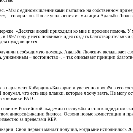
ностью.
. «Мы с единомышленниками пытались на собственном примере 
», – говорил он. После увольнения из милиции Адальби Люлеви
ержке. «Десятки людей приходили ко мне и просили помочь. У м
к, в 1997 году у него появилась идея создать благотворительный
я для нуждающихся.
олучили необходимую помощь. Адальби Люлевич вкладывает свои
, униженным – достоинство», – так описывает принцип благотв
в парламент Кабардино-Балкарии и уверенно прошёл в его соста
одумал, что есть ещё планки, которые я хочу взять. Не могу ос
 экономики РАГС.
м советом Российской академии госслужбы и стал кандидатом э
твом диверсификации бизнеса. Освоив новые компетенции и пр
 известно за пределами КБР.
арии. Свой первый мандат получил, когда мне исполнилось 26 