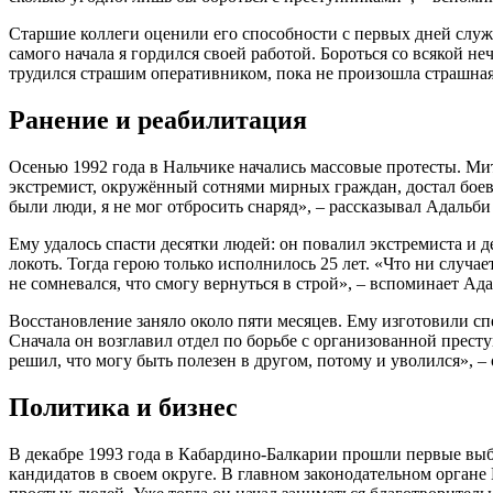
Старшие коллеги оценили его способности с первых дней служ
самого начала я гордился своей работой. Бороться со всякой не
трудился страшим оперативником, пока не произошла страшная
Ранение и реабилитация
Осенью 1992 года в Нальчике начались массовые протесты. Ми
экстремист, окружённый сотнями мирных граждан, достал боеву
были люди, я не мог отбросить снаряд», – рассказывал Адальб
Ему удалось спасти десятки людей: он повалил экстремиста и
локоть. Тогда герою только исполнилось 25 лет. «Что ни случа
не сомневался, что смогу вернуться в строй», – вспоминает А
Восстановление заняло около пяти месяцев. Ему изготовили с
Сначала он возглавил отдел по борьбе с организованной прест
решил, что могу быть полезен в другом, потому и уволился», 
Политика и бизнес
В декабре 1993 года в Кабардино-Балкарии прошли первые вы
кандидатов в своем округе. В главном законодательном органе