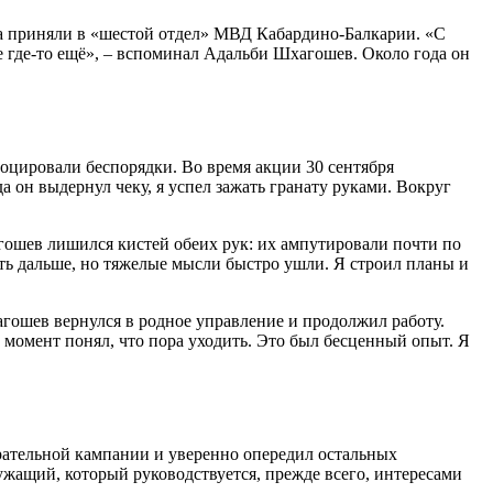
ча приняли в «шестой отдел» МВД Кабардино-Балкарии. «С
нее где-то ещё», – вспоминал Адальби Шхагошев. Около года он
оцировали беспорядки. Во время акции 30 сентября
 он выдернул чеку, я успел зажать гранату руками. Вокруг
агошев лишился кистей обеих рук: их ампутировали почти по
 жить дальше, но тяжелые мысли быстро ушли. Я строил планы и
агошев вернулся в родное управление и продолжил работу.
 момент понял, что пора уходить. Это был бесценный опыт. Я
рательной кампании и уверенно опередил остальных
ужащий, который руководствуется, прежде всего, интересами