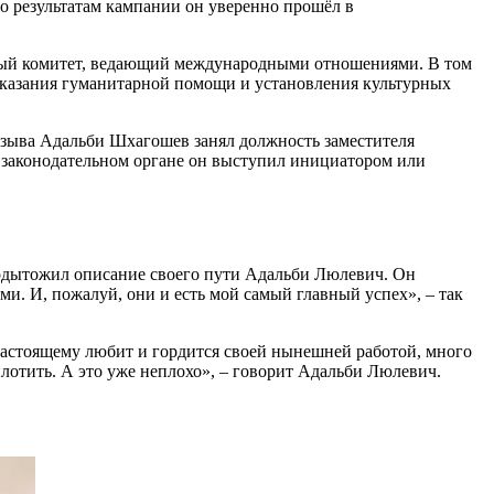
 результатам кампании он уверенно прошёл в
ный комитет, ведающий международными отношениями. В том
 оказания гуманитарной помощи и установления культурных
созыва Адальби Шхагошев занял должность заместителя
м законодательном органе он выступил инициатором или
 подытожил описание своего пути Адальби Люлевич. Он
ами. И, пожалуй, они и есть мой самый главный успех», – так
настоящему любит и гордится своей нынешней работой, много
лотить. А это уже неплохо», – говорит Адальби Люлевич.