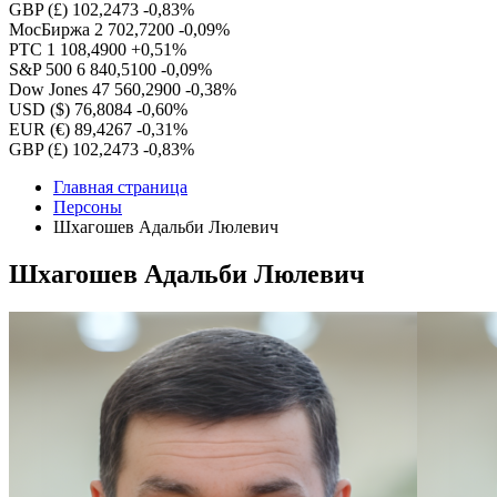
GBP (£)
102,2473
-0,83%
МосБиржа
2 702,7200
-0,09%
РТС
1 108,4900
+0,51%
S&P 500
6 840,5100
-0,09%
Dow Jones
47 560,2900
-0,38%
USD ($)
76,8084
-0,60%
EUR (€)
89,4267
-0,31%
GBP (£)
102,2473
-0,83%
Главная страница
Персоны
Шхагошев Адальби Люлевич
Шхагошев Адальби Люлевич