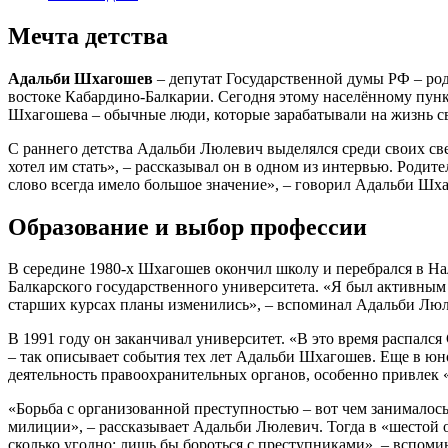
Мечта детства
Адальби Шхагошев
– депутат Государственной думы РФ – род
востоке Кабардино-Балкарии. Сегодня этому населённому пунк
Шхагошева – обычные люди, которые зарабатывали на жизнь с
С раннего детства Адальби Люлевич выделялся среди своих свер
хотел им стать», – рассказывал он в одном из интервью. Родит
слово всегда имело большое значение», – говорил Адальби Шх
Образование и выбор профессии
В середине 1980-х Шхагошев окончил школу и перебрался в На
Балкарского государственного университета. «Я был активным 
старших курсах планы изменились», – вспоминал Адальби Люл
В 1991 году он заканчивал университет. «В это время распалс
– так описывает события тех лет Адальби Шхагошев. Еще в юно
деятельность правоохранительных органов, особенно привлек 
«Борьба с организованной преступностью – вот чем занималось 
милиции», – рассказывает Адальби Люлевич. Тогда в «шестой о
сколько угодно: лишь бы бороться с преступниками», – вспом