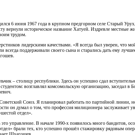
ился 6 июня 1967 года в крупном предгорном селе Старый Урух,
ту вернули историческое название Хатуей. Издревле местные ж
воим трудом.
стников лидерскими качествами. «Я всегда был уверен, что мой 
ели всегда поддерживали своего сына и старались дать ему лучш
агошев.
льчик – столицу республики. Здесь он успешно сдал вступитель
студентом: возглавлял комсомольскую организацию, заседал в Бо
евич.
я Советский Союз. Я планировал работать по партийной линии, 
сти он думал о том, что профессия милиционера заслуживает ув
«шестой отдел».
это управление. В начале 1990-х появилось много бандитов, осо
тдел» брали тех, кто успешно прошёл стажировку рядовым опера
инает Шхагошев.