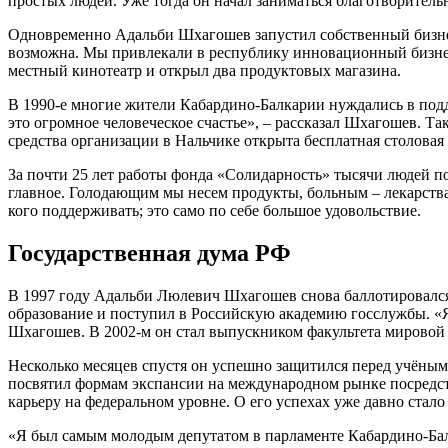
простых людей. Уже тогда он начал заниматься благотворитель
Одновременно Адальби Шхагошев запустил собственный бизнес
возможна. Мы привлекали в республику инновационный бизнес
местный кинотеатр и открыл два продуктовых магазина.
В 1990-е многие жители Кабардино-Балкарии нуждались в подд
это огромное человеческое счастье», – рассказал Шхагошев. Та
средства организации в Нальчике открыта бесплатная столова
За почти 25 лет работы фонда «Солидарность» тысячи людей п
главное. Голодающим мы несем продукты, больным – лекарства
кого поддерживать; это само по себе большое удовольствие.
Государственная дума РФ
В 1997 году Адальби Люлевич Шхагошев снова баллотировался 
образование и поступил в Российскую академию госслужбы. «Я п
Шхагошев. В 2002-м он стал выпускником факультета мировой
Несколько месяцев спустя он успешно защитился перед учёны
посвятил формам экспансии на международном рынке посредс
карьеру на федеральном уровне. О его успехах уже давно стало
«Я был самым молодым депутатом в парламенте Кабардино-Балк