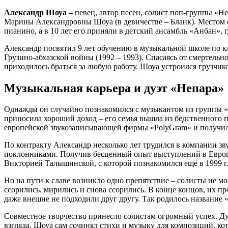
Александр Шоуа
– певец, автор песен, солист поп-группы «Не
Марины Александровны Шоуа (в девичестве – Бланк). Местом ег
пианино, а в 10 лет его приняли в детский ансамбль «Анбан», г
Александр посвятил 9 лет обучению в музыкальной школе по кл
Грузино-абхазской войны (1992 – 1993). Спасаясь от смертельно
приходилось браться за любую работу. Шоуа устроился грузчик
Музыкальная карьера и дуэт «Непара»
Однажды он случайно познакомился с музыкантом из группы «А
приносила хороший доход – его семья вышла из бедственного п
европейской звукозаписывающей фирмы «PolyGram» и получил 
По контракту Александр несколько лет трудился в компании зв
поклонниками. Получив бесценный опыт выступлений в Европе, 
Викторией Талышинской, с которой познакомился ещё в 1999 г.
Но на пути к славе возникло одно препятствие – солисты не м
ссорились, мирились и снова ссорились. В конце концов, их п
даже внешне не подходили друг другу. Так родилось название 
Совместное творчество принесло солистам огромный успех. Ду
взгляда. Шоуа сам сочинял стихи и музыку для композиций, ко