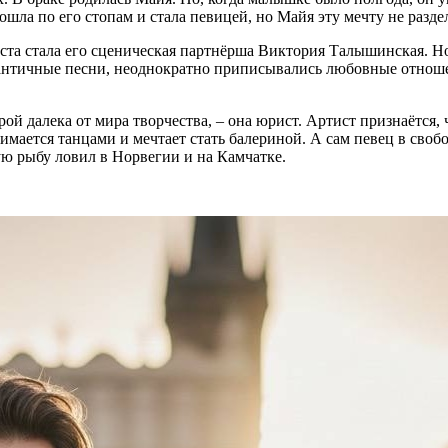
шла по его стопам и стала певицей, но Майя эту мечту не раздел
иста стала его сценическая партнёрша Виктория Талышинская. Но
тичные песни, неоднократно приписывались любовные отношения
рой далека от мира творчества, – она юрист. Артист признаётся
нимается танцами и мечтает стать балериной. А сам певец в своб
ю рыбу ловил в Норвегии и на Камчатке.