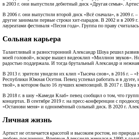
в 2003 г. они выпустили дебютный диск «Другая семья». Артис
В 2006 г. они выпустили второй диск «Всё сначала», в 2009 г
другие занимали первые строки хит-парадов. В 2002 и в 2009 г
лауреатами фестиваля «Песня года». Группа по праву считалас
Сольная карьера
Талантливый и разносторонний Александр Шоуа решил развиват
моей головой», вскоре вышел видеоклип «Миллион звуков». Но
радостью поддержала. И тогда брутальный Александр и нежна
В 2013 г. зрители увидели их клип «Тысяча снов», в 2016 г. 
Республики Южная Осетия. Певец успевал работать и в дуэте, 
твой», в котором было 16 лучших композиций. В 2017 г. Шоуа
В 2018 г. в шоу «Камеди Клаб» певец сообщил о том, что групп
концертах. В сентябре 2019 г. на пресс-конференции с продю
«Останови меня» и одноимённый сольный диск. В 2020 г. Алек
Личная жизнь
Артист не отличается красотой и высоким ростом, но природа 
любовь поклонниц. Впервые Александр женился в 1990-х годах.