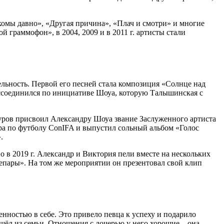
комы давно», «Другая причина», «Плач и смотри» и многие
й граммофон», в 2004, 2009 и в 2011 г. артисты стали
ельность. Первой его песней стала композиция «Солнце над
оссоединился по инициативе Шоуа, которую Талышинская с
мсуров присвоил Александру Шоуа звание Заслуженного артиста
ира по футболу ConIFA и выпустил сольный альбом «Голос
.
о в 2019 г. Александр и Виктория пели вместе на нескольких
Непары». На том же мероприятии он презентовал свой клип
нностью в себе. Это привело певца к успеху и подарило
шёл из семьи. Отношения с дочерью у него хорошие – она