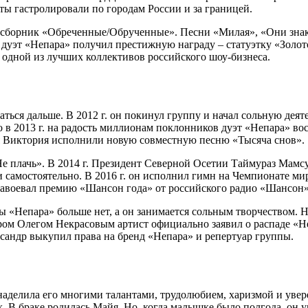
ты гастролировали по городам России и за границей.
. – сборник «Обреченные/Обрученные». Песни «Милая», «Они зна
. дуэт «Непара» получил престижную награду – статуэтку «Золото
ь одной из лучших коллективов российского шоу-бизнеса.
ься дальше. В 2012 г. он покинул группу и начал сольную деят
 в 2013 г. на радость миллионам поклонников дуэт «Непара» в
я Виктория исполнили новую совместную песню «Тысяча снов».
– «Не плачь». В 2014 г. Президент Северной Осетии Таймураз Ма
и самостоятельно. В 2016 г. он исполнил гимн на Чемпионате м
 завоевал премию «Шансон года» от российского радио «Шансон»
ы «Непара» больше нет, а он занимается сольным творчеством. Н
сером Олегом Некрасовым артист официально заявил о распаде «
сандр выкупил права на бренд «Непара» и репертуар группы.
наделила его многими талантами, трудолюбием, харизмой и увере
 В браке родилась Майя. Но, когда малышке было полгода, он у