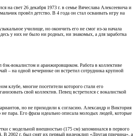
я на свет 26 декабря 1973 г. в семье Вячеслава Алексеевича и
льчик провёл детство. В 4 года он стал осваивать игру на
зыкальное училище, но окончить его не смог из-за начала
десь у них не было ни родных, ни знакомых, а для заработка
л бэк-вокалистом и аранжировщиком. Работа в коллективе
чай – на одной вечеринке он встретил сотрудника крупной
ом клубе, многие посетители которого стали его
ганизовать свой коллектив. Певец встретился с вокалисткой
вариантов, но не приходили к согласию. Александр и Виктория
 не пара. Его фраза идеально описала молодых людей, которые
тки с модельной внешностью (175 см) запоминался в первого
. В 2002 г. был снят их первый видеоклип «Другая причина», а