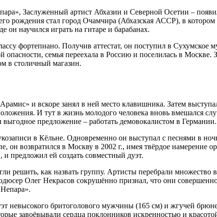
пара», Заслуженный артист Абхазии и Северной Осетии – появилс
о рождения стал город Очамчира (Абхазская АССР), в котором ма
де он научился играть на гитаре и барабанах.
ассу фортепиано. Получив аттестат, он поступил в Сухумское му
й опасности, семья переехала в Россию и поселилась в Москве. З
ом в столичный магазин.
рамис» и вскоре занял в ней место клавишника. Затем выступа
оложения. И тут в жизнь молодого человека вновь вмешался слу
выгодное предложение – работать демовокалистом в Германии.
укозаписи в Кёльне. Одновременно он выступал с песнями в ночн
он возвратился в Москву в 2002 г., имея твёрдое намерение ор
, и предложил ей создать совместный дуэт.
огли решить, как назвать группу. Артисты перебрали множество 
родюсер Олег Некрасов сокрушённо признал, что они совершенно
«Непара».
эт невысокого бритоголового мужчины (165 см) и жгучей брюне
торые завоёвывали сердца поклонников искренностью и красотой