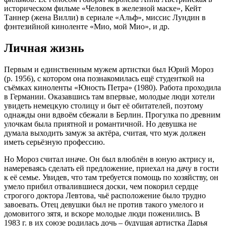
историческом фильме «Человек в железной маске», Кейт
Таннер (жена Вилли) в сериале «Альф», миссис Лундин в
фэнтезийной киноленте «Мио, мой Мио», и др.
Личная жизнь
Первым и единственным мужем артистки был Юрий Мороз
(р. 1956), с котором она познакомилась ещё студенткой на
съёмках киноленты «Юность Петра» (1980). Работа проходила
в Германии. Оказавшись там впервые, молодые люди хотели
увидеть немецкую столицу и быт её обитателей, поэтому
однажды они вдвоём сбежали в Берлин. Прогулка по древним
улочкам была приятной и романтичной. Но девушка не
думала выходить замуж за актёра, считая, что муж должен
иметь серьёзную профессию.
Но Мороз считал иначе. Он был влюблён в юную актрису и,
намереваясь сделать ей предложение, приехал на дачу в гости
к её семье. Увидев, что там требуется помощь по хозяйству, он
умело прибил отвалившиеся доски, чем покорил сердце
строгого доктора Левтова, чьё расположение было трудно
завоевать. Отец девушки был не против такого умелого и
домовитого зятя, и вскоре молодые люди поженились. В
1983 г. в их союзе родилась дочь – будущая артистка Дарья