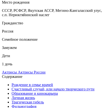
Место рождения
СССР, РСФСР, Якутская АССР, Мегино-Кангаласский улус,
с.п. Нерюктяйинский наслег
Гражданство
Россия
Семейное положение
Замужем
Дети
1 дочь
Актрисы
Актрисы России
Содержание
Рождение в семье врачей
Счастливый случай, или начало творческого пути
Образование и кинокарьера
Личная жизнь
Трагическая гибель
Фильмография