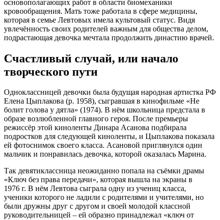
основополагающих работ в области биомеханики
кровообращения. Мать тоже работала в сфере медицины,
которая в семье Левтовых имела культовый статус. Видя
увлечённость своих родителей важным для общества делом,
подрастающая девочка мечтала продолжить династию врачей.
Счастливый случай, или начало
творческого пути
Одноклассницей девочки была будущая народная артистка РФ
Елена Цыплакова (р. 1958), сыгравшая в кинофильме «Не
болит голова у дятла» (1974). В нём школьница предстала в
образе возлюбленной главного героя. После премьеры
режиссёр этой киноленты Динара Асанова подбирала
подростков для следующей киноленты, и Цыплакова показала
ей фотоснимок своего класса. Асановой приглянулся один
мальчик и понравилась девочка, которой оказалась Марина.
Так девятиклассница неожиданно попала на съёмки драмы
«Ключ без права передачи», которая вышла на экраны в
1976 г. В нём Левтова сыграла одну из учениц класса,
ученики которого не ладили с родителями и учителями, но
были дружны друг с другом и своей молодой классной
руководительницей – ей образно принадлежал «ключ от