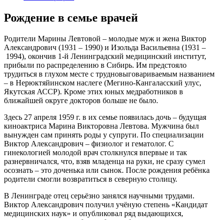
Рождение в семье врачей
Родители Марины Левтовой – молодые муж и жена Виктор
Александрович (1931 – 1990) и Изольда Васильевна (1931 –
1994), окончив 1-й Ленинградский медицинский институт,
прибыли по распределению в Сибирь. Им предстояло
трудиться в глухом месте с трудновыговариваемым названием
– в Нерюктяйинском наслеге (Мегино-Кангаласский улус,
Якутская АССР). Кроме этих юных медработников в
ближайшей округе докторов больше не было.
Здесь 27 апреля 1959 г. в их семье появилась дочь – будущая
киноактриса Марина Викторовна Левтова. Мужчина был
вынужден сам принять роды у супруги. По специализации
Виктор Александрович – физиолог и гематолог. С
гинекологией молодой врач столкнулся впервые и так
разнервничался, что, взяв младенца на руки, не сразу сумел
осознать – это доченька или сынок. После рождения ребёнка
родители смогли возвратиться в северную столицу.
В Ленинграде отец серьёзно занялся научными трудами.
Виктор Александрович получил учёную степень «Кандидат
медицинских наук» и опубликовал ряд выдающихся,