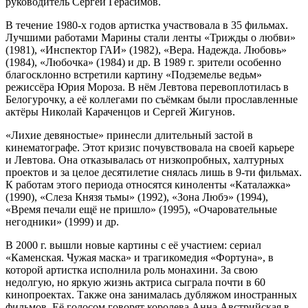
руководитель Сергей Герасимов.
В течение 1980-х годов артистка участвовала в 35 фильмах.
Лучшими работами Марины стали ленты «Трижды о любви»
(1981), «Инспектор ГАИ» (1982), «Вера. Надежда. Любовь»
(1984), «Любочка» (1984) и др. В 1989 г. зрители особенно
благосклонно встретили картину «Подземелье ведьм»
режиссёра Юрия Мороза. В нём Левтова перевоплотилась в
Белогурочку, а её коллегами по съёмкам были прославленные
актёры Николай Караченцов и Сергей Жигунов.
«Лихие девяностые» принесли длительный застой в
кинематографе. Этот кризис почувствовала на своей карьере
и Левтова. Она отказывалась от низкопробных, халтурных
проектов и за целое десятилетие снялась лишь в 9-ти фильмах.
К работам этого периода относятся киноленты «Каталажка»
(1990), «Слеза Князя тьмы» (1992), «Зона Любэ» (1994),
«Время печали ещё не пришло» (1995), «Очаровательные
негодники» (1999) и др.
В 2000 г. вышли новые картины с её участием: сериал
«Каменская. Чужая маска» и трагикомедия «Фортуна», в
которой артистка исполнила роль монахини. За свою
недолгую, но яркую жизнь актриса сыграла почти в 60
кинопроектах. Также она занималась дубляжом иностранных
фильмов. Её голосом говорят королева Анна Австрийская в