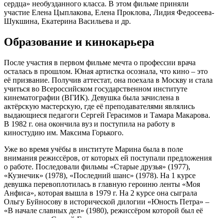
сердца» необузданного класса. В этом фильме приняли
участие Елена Цыплакова, Елена Проклова, Лидия Федосеева-
Шукшина, Екатерина Васильева и др.
Образование и кинокарьера
После участия в первом фильме мечта о профессии врача
осталась в прошлом. Юная артистка осознала, что кино – это
её призвание. Получив аттестат, она поехала в Москву и стала
учиться во Всероссийском государственном институте
кинематографии (ВГИК). Девушка была зачислена в
актёрскую мастерскую, где её преподавателями являлись
выдающиеся педагоги Сергей Герасимов и Тамара Макарова.
В 1982 г. она окончила вуз и поступила на работу в
киностудию им. Максима Горького.
Уже во время учёбы в институте Марина была в поле
внимания режиссёров, от которых ей поступали предложения
о работе. Последовали фильмы «Старые друзья» (1977),
«Кузнечик» (1978), «Последний шанс» (1978). На 1 курсе
девушка перевоплотилась в главную героиню ленты «Моя
Анфиса», которая вышла в 1979 г. На 2 курсе она сыграла
Ольгу Буйносову в исторической дилогии «Юность Петра» –
«В начале славных дел» (1980), режиссёром которой был её