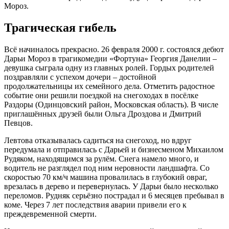
Мороз.
Трагическая гибель
Всё начиналось прекрасно. 26 февраля 2000 г. состоялся дебют
Дарьи Мороз в трагикомедии «Фортуна» Георгия Данелии –
девушка сыграла одну из главных ролей. Гордых родителей
поздравляли с успехом дочери – достойной
продолжательницы их семейного дела. Отметить радостное
событие они решили поездкой на снегоходах в посёлке
Раздоры (Одинцовский район, Московская область). В числе
приглашённых друзей были Ольга Дроздова и Дмитрий
Певцов.
Левтова отказывалась садиться на снегоход, но вдруг
передумала и отправилась с Дарьей и бизнесменом Михаилом
Рудяком, находящимся за рулём. Снега намело много, и
водитель не разглядел под ним неровности ландшафта. Со
скоростью 70 км/ч машина провалилась в глубокий овраг,
врезалась в дерево и перевернулась. У Дарьи было несколько
переломов. Рудняк серьёзно пострадал и 6 месяцев пребывал в
коме. Через 7 лет последствия аварии привели его к
преждевременной смерти.